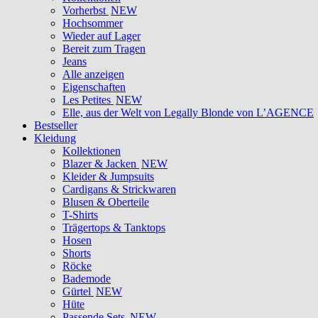
Vorherbst
NEW
Hochsommer
Wieder auf Lager
Bereit zum Tragen
Jeans
Alle anzeigen
Eigenschaften
Les Petites
NEW
Elle, aus der Welt von Legally Blonde von L’AGENCE
Bestseller
Kleidung
Kollektionen
Blazer & Jacken
NEW
Kleider & Jumpsuits
Cardigans & Strickwaren
Blusen & Oberteile
T-Shirts
Trägertops & Tanktops
Hosen
Shorts
Röcke
Bademode
Gürtel
NEW
Hüte
Passende Sets
NEW