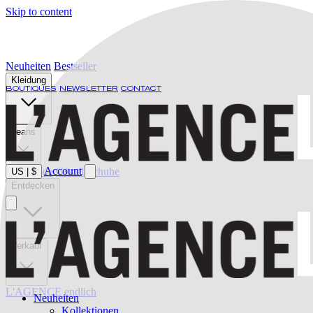
Skip to content
Neuheiten
Bestseller
Kleidung
BOUTIQUES
NEWSLETTER
CONTACT
Jeans
Account
Bademode
Gürtel
Schuhe
US
|
$
Entdecken
Verkauf
L'AGENCE endlich
Neuheiten
Kollektionen