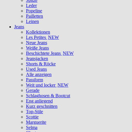
Spitze
Leder
Popeline
Pailletten
Leinen
Jeans
Kollektionen
Les Petites
NEW
Neue Jeans
Weiße Jeans
Beschichtete Jeans
NEW
Jeansjacken
Shorts & Röcke
Used Jeans
Alle anzeigen
Passform
Weit und locker
NEW
Gerade
Schlaghosen & Bootcut
Eng anliegend
Kurz geschnitten
Top-Stile
Scottie
Marguerite
Selma