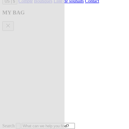
Compte
Boutiques
Liste de souhaits
Contact
US
|
$
MY BAG
Search