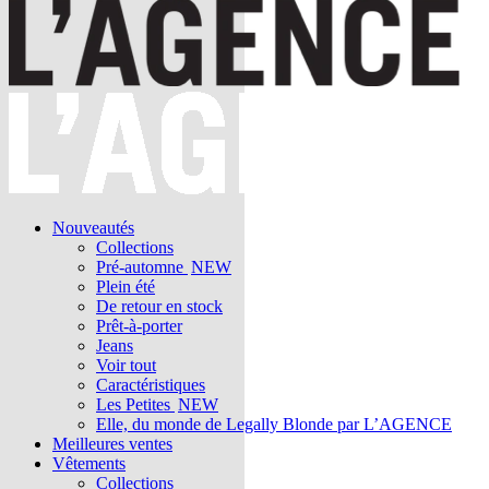
Nouveautés
Collections
Pré-automne
NEW
Plein été
De retour en stock
Prêt-à-porter
Jeans
Voir tout
Caractéristiques
Les Petites
NEW
Elle, du monde de Legally Blonde par L’AGENCE
Meilleures ventes
Vêtements
Collections