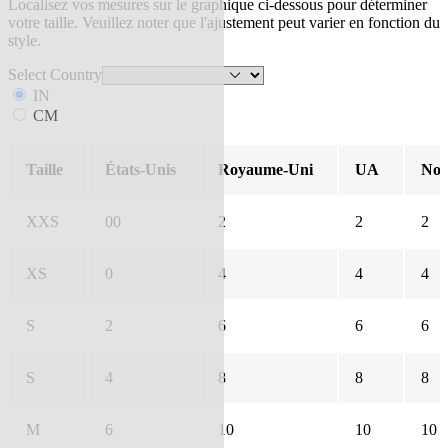
Localisez vos mesures sur le graphique ci-dessous pour déterminer
votre taille. Veuillez noter que l'ajustement peut varier en fonction du
style.
Select Country
IN
CM
Taille
États-Unis
Royaume-Uni
UA
Nou
XXS
00
2
2
2
XS
0
4
4
4
S
2
6
6
6
S
4
8
8
8
M
6
10
10
10