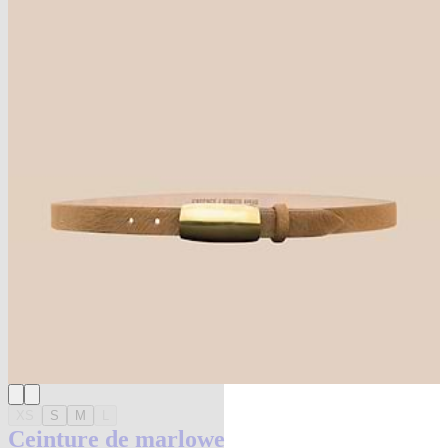
XS
S
M
L
Ceinture de marlowe