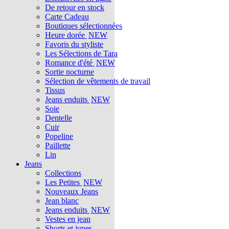
De retour en stock
Carte Cadeau
Boutiques sélectionnées
Heure dorée
NEW
Favoris du styliste
Les Sélections de Tara
Romance d'été
NEW
Sortie nocturne
Sélection de vêtements de travail
Tissus
Jeans enduits
NEW
Soie
Dentelle
Cuir
Popeline
Paillette
Lin
Jeans
Collections
Les Petites
NEW
Nouveaux Jeans
Jean blanc
Jeans enduits
NEW
Vestes en jean
Shorts et jupes