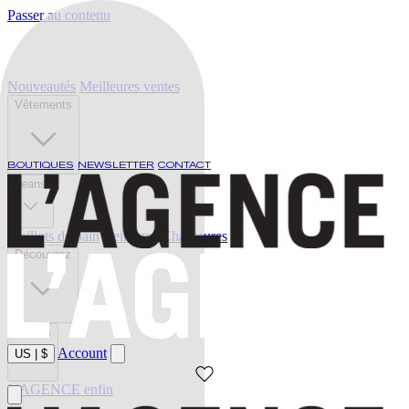
Passer au contenu
Nouveautés
Meilleures ventes
Vêtements
BOUTIQUES
NEWSLETTER
CONTACT
Jeans
Maillots de bain
Ceintures
Chaussures
Découvrez
Soldes
Account
US
|
$
L'AGENCE enfin