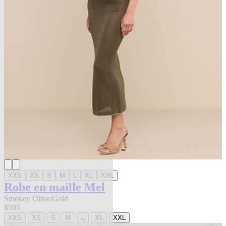
XXS
XS
S
M
L
XL
XXL
Robe en maille Mel
Smokey Olive/Gold
$595
XXS
XS
S
M
L
XL
XXL