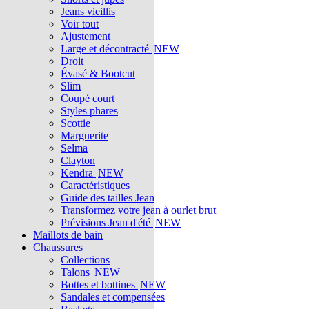
Jeans vieillis
Voir tout
Ajustement
Large et décontracté
NEW
Droit
Évasé & Bootcut
Slim
Coupé court
Styles phares
Scottie
Marguerite
Selma
Clayton
Kendra
NEW
Caractéristiques
Guide des tailles Jean
Transformez votre jean à ourlet brut
Prévisions Jean d'été
NEW
Maillots de bain
Chaussures
Collections
Talons
NEW
Bottes et bottines
NEW
Sandales et compensées