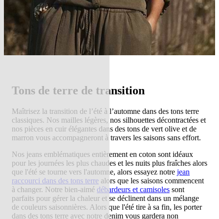
Tons de terre de transition
Maîtrisez la transition de l’été à l’automne dans des tons terre
classiques. Nos mailles légères, nos silhouettes décontractées et
nos pièces en cuir élégantes dans des tons de vert olive et de
marron vous accompagneront à travers les saisons sans effort.
Nos jeans emblématiques entièrement en coton sont idéaux
pour les journées les plus chaudes et les nuits plus fraîches alors
que l'été se tourne vers l'automne, alors essayez notre
jean
raccourci dans des tons terre
alors que les saisons commencent
à changer. Notre bien-aimé
débardeurs et camisoles
sont
parfaits pour gérer la chaleur et se déclinent dans un mélange
de couleurs saisonnières. Alors que l'été tire à sa fin, les porter
dans des tons terre avec notre denim vous gardera non