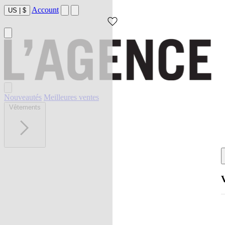
Account
US
|
$
Nouveautés
Meilleures ventes
Vêtements