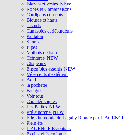
Blazers et vestes
NEW
Robes et Combinaisons
Cardigans et tricots
Blouses et hauts
T-shirts
Camisoles et débardeurs
Pantalon
Shorts
Jupes
Maillots de bain
Ceintures
NEW
Chapeaux
Ensembles assortis
NEW
Vêtements d'extérieur
Actif
la pochette
Bougies
Voir tout
Caractéristiques
Les Petites
NEW
Pré-automne
NEW
Elle, du monde de Legally Blonde par L’AGENCE
Plein été
L'AGENCE Essentials
Exclusivités en ligne