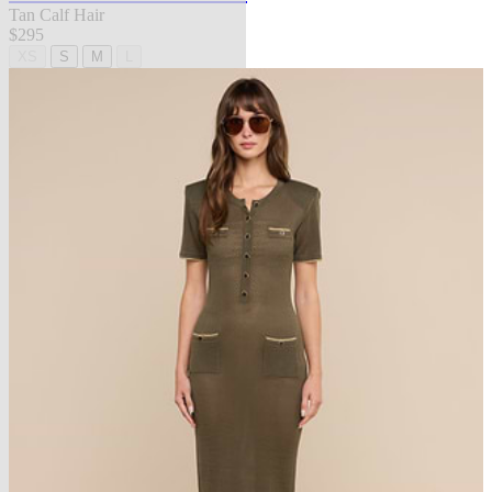
Tan Calf Hair
$295
XS
S
M
L