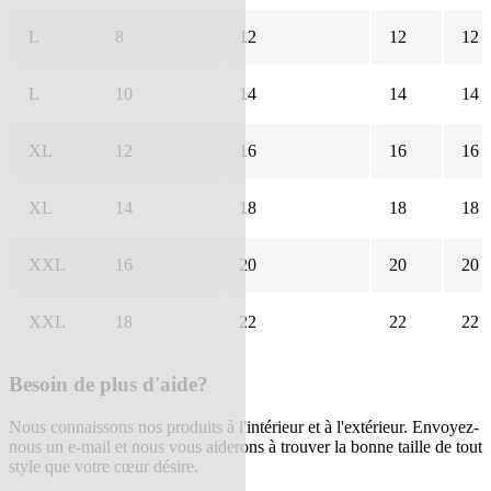
L
8
12
12
12
L
10
14
14
14
XL
12
16
16
16
XL
14
18
18
18
XXL
16
20
20
20
XXL
18
22
22
22
Besoin de plus d'aide?
Nous connaissons nos produits à l'intérieur et à l'extérieur. Envoyez-
nous un e-mail et nous vous aiderons à trouver la bonne taille de tout
style que votre cœur désire.