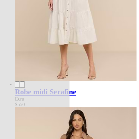
Robe midi Serafine
Ecru
$550