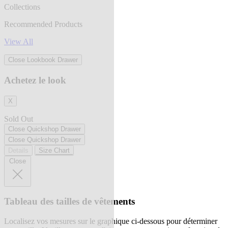
Collections
Recommended Products
View All
Close Lookbook Drawer
Achetez le look
X
Sold Out
Close Quickshop Drawer
Close Quickshop Drawer
Details
Size Chart
Close
Tableau des tailles de vêtements
Localisez vos mesures sur le graphique ci-dessous pour déterminer