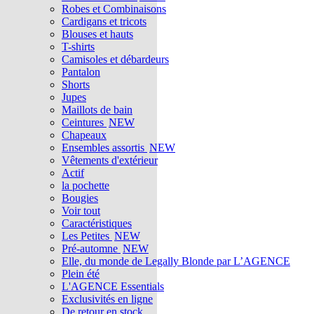
Robes et Combinaisons
Cardigans et tricots
Blouses et hauts
T-shirts
Camisoles et débardeurs
Pantalon
Shorts
Jupes
Maillots de bain
Ceintures
NEW
Chapeaux
Ensembles assortis
NEW
Vêtements d'extérieur
Actif
la pochette
Bougies
Voir tout
Caractéristiques
Les Petites
NEW
Pré-automne
NEW
Elle, du monde de Legally Blonde par L’AGENCE
Plein été
L'AGENCE Essentials
Exclusivités en ligne
De retour en stock