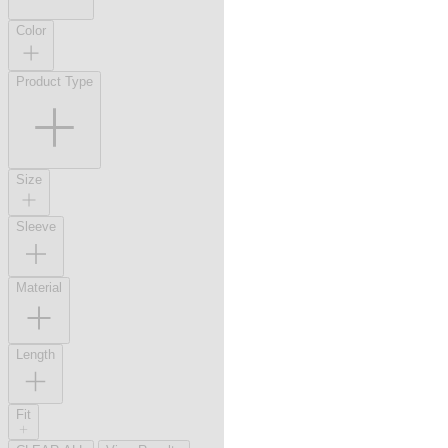
Color
Product Type
Size
Sleeve
Material
Length
Fit