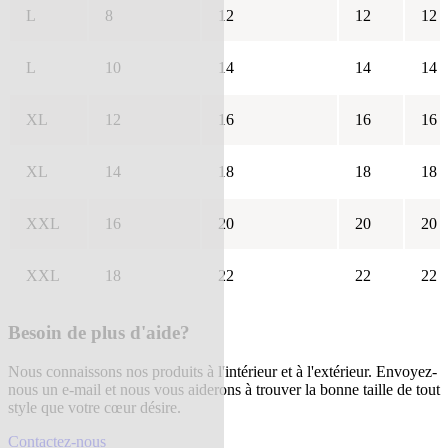
L
8
12
12
12
L
10
14
14
14
XL
12
16
16
16
XL
14
18
18
18
XXL
16
20
20
20
XXL
18
22
22
22
Besoin de plus d'aide?
Nous connaissons nos produits à l'intérieur et à l'extérieur. Envoyez-
nous un e-mail et nous vous aiderons à trouver la bonne taille de tout
style que votre cœur désire.
Contactez-nous