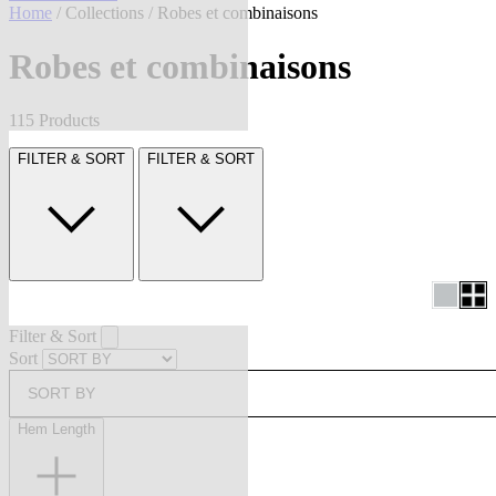
Home
/
Collections
/ Robes et combinaisons
Robes et combinaisons
115 Products
FILTER & SORT
FILTER & SORT
Filter & Sort
Sort
SORT BY
Hem Length