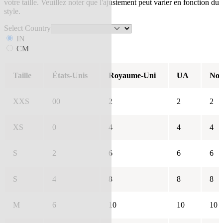
votre taille. Veuillez noter que l'ajustement peut varier en fonction du
style.
Select Country
IN
CM
Taille
États-Unis
Royaume-Uni
UA
Nou
XXS
00
2
2
2
XS
0
4
4
4
S
2
6
6
6
S
4
8
8
8
M
6
10
10
10