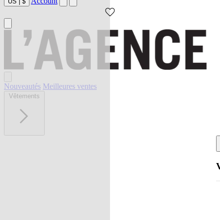
Account
US
|
$
Nouveautés
Meilleures ventes
Vêtements