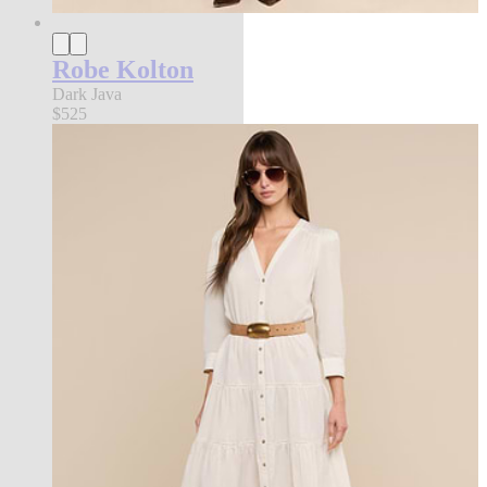
Robe Kolton
Dark Java
$525
new in