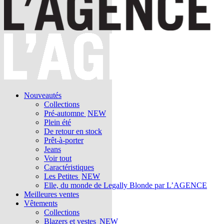
Nouveautés
Collections
Pré-automne
NEW
Plein été
De retour en stock
Prêt-à-porter
Jeans
Voir tout
Caractéristiques
Les Petites
NEW
Elle, du monde de Legally Blonde par L’AGENCE
Meilleures ventes
Vêtements
Collections
Blazers et vestes
NEW