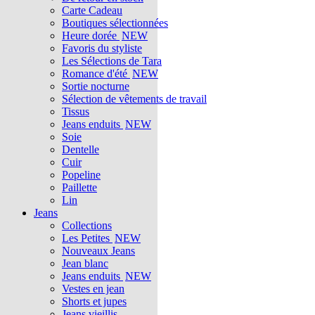
Carte Cadeau
Boutiques sélectionnées
Heure dorée
NEW
Favoris du styliste
Les Sélections de Tara
Romance d'été
NEW
Sortie nocturne
Sélection de vêtements de travail
Tissus
Jeans enduits
NEW
Soie
Dentelle
Cuir
Popeline
Paillette
Lin
Jeans
Collections
Les Petites
NEW
Nouveaux Jeans
Jean blanc
Jeans enduits
NEW
Vestes en jean
Shorts et jupes
Jeans vieillis