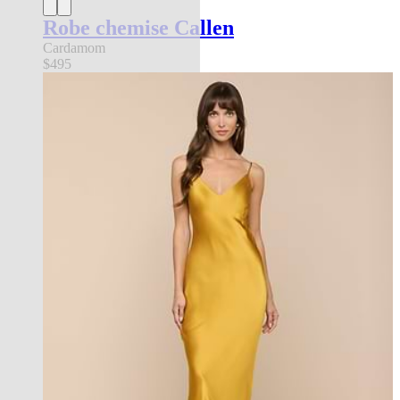
Robe chemise Callen
Cardamom
$495
new in