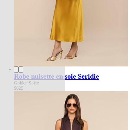
Robe nuisette en soie Seridie
Golden Spice
$625