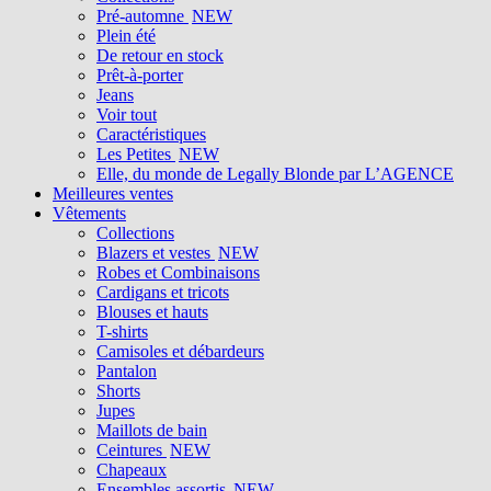
Pré-automne
NEW
Plein été
De retour en stock
Prêt-à-porter
Jeans
Voir tout
Caractéristiques
Les Petites
NEW
Elle, du monde de Legally Blonde par L’AGENCE
Meilleures ventes
Vêtements
Collections
Blazers et vestes
NEW
Robes et Combinaisons
Cardigans et tricots
Blouses et hauts
T-shirts
Camisoles et débardeurs
Pantalon
Shorts
Jupes
Maillots de bain
Ceintures
NEW
Chapeaux
Ensembles assortis
NEW