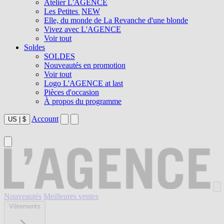
Atelier L'AGENCE
Les Petites
NEW
Elle, du monde de La Revanche d'une blonde
Vivez avec L'AGENCE
Voir tout
Soldes
SOLDES
Nouveautés en promotion
Voir tout
Logo L'AGENCE at last
Pièces d'occasion
À propos du programme
Account
US
|
$
Nouveautés
Meilleures ventes
Vêtements