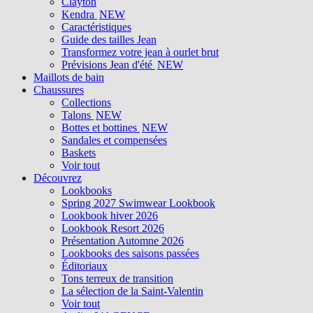
Clayton
Kendra
NEW
Caractéristiques
Guide des tailles Jean
Transformez votre jean à ourlet brut
Prévisions Jean d'été
NEW
Maillots de bain
Chaussures
Collections
Talons
NEW
Bottes et bottines
NEW
Sandales et compensées
Baskets
Voir tout
Découvrez
Lookbooks
Spring 2027 Swimwear Lookbook
Lookbook hiver 2026
Lookbook Resort 2026
Présentation Automne 2026
Lookbooks des saisons passées
Éditoriaux
Tons terreux de transition
La sélection de la Saint-Valentin
Voir tout