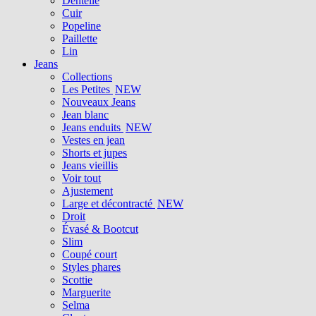
Dentelle
Cuir
Popeline
Paillette
Lin
Jeans
Collections
Les Petites
NEW
Nouveaux Jeans
Jean blanc
Jeans enduits
NEW
Vestes en jean
Shorts et jupes
Jeans vieillis
Voir tout
Ajustement
Large et décontracté
NEW
Droit
Évasé & Bootcut
Slim
Coupé court
Styles phares
Scottie
Marguerite
Selma