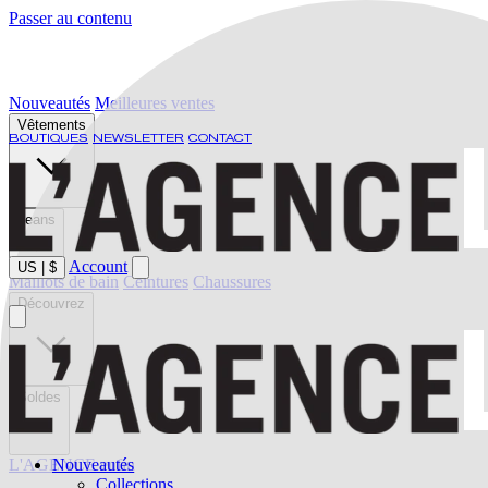
Passer au contenu
Nouveautés
Meilleures ventes
Vêtements
BOUTIQUES
NEWSLETTER
CONTACT
Jeans
Account
US
|
$
Maillots de bain
Ceintures
Chaussures
Découvrez
Soldes
L'AGENCE enfin
Nouveautés
Collections