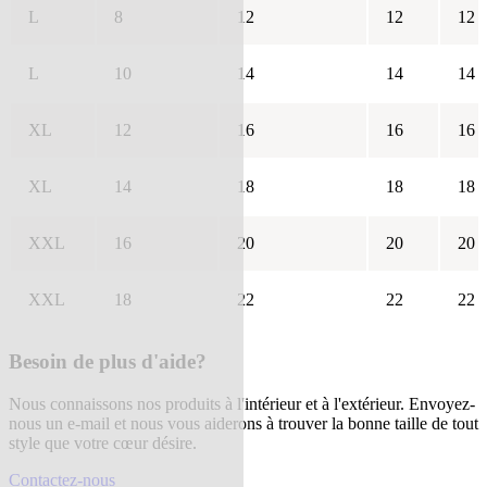
L
8
12
12
12
L
10
14
14
14
XL
12
16
16
16
XL
14
18
18
18
XXL
16
20
20
20
XXL
18
22
22
22
Besoin de plus d'aide?
Nous connaissons nos produits à l'intérieur et à l'extérieur. Envoyez-
nous un e-mail et nous vous aiderons à trouver la bonne taille de tout
style que votre cœur désire.
Contactez-nous