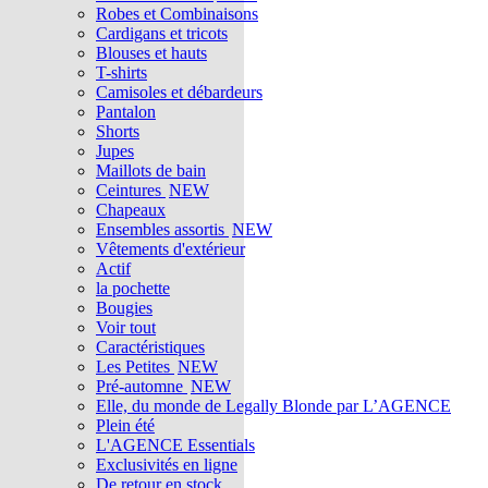
Robes et Combinaisons
Cardigans et tricots
Blouses et hauts
T-shirts
Camisoles et débardeurs
Pantalon
Shorts
Jupes
Maillots de bain
Ceintures
NEW
Chapeaux
Ensembles assortis
NEW
Vêtements d'extérieur
Actif
la pochette
Bougies
Voir tout
Caractéristiques
Les Petites
NEW
Pré-automne
NEW
Elle, du monde de Legally Blonde par L’AGENCE
Plein été
L'AGENCE Essentials
Exclusivités en ligne
De retour en stock