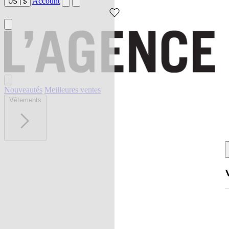
Account
US
|
$
Nouveautés
Meilleures ventes
Vêtements