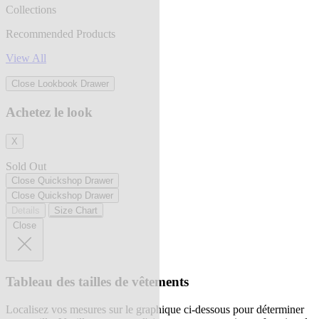
Collections
Recommended Products
View All
Close Lookbook Drawer
Achetez le look
X
Sold Out
Close Quickshop Drawer
Close Quickshop Drawer
Details
Size Chart
Close
Tableau des tailles de vêtements
Localisez vos mesures sur le graphique ci-dessous pour déterminer