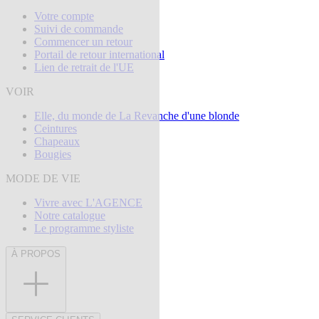
Votre compte
Suivi de commande
Commencer un retour
Portail de retour international
Lien de retrait de l'UE
VOIR
Elle, du monde de La Revanche d'une blonde
Ceintures
Chapeaux
Bougies
MODE DE VIE
Vivre avec L'AGENCE
Notre catalogue
Le programme styliste
À PROPOS