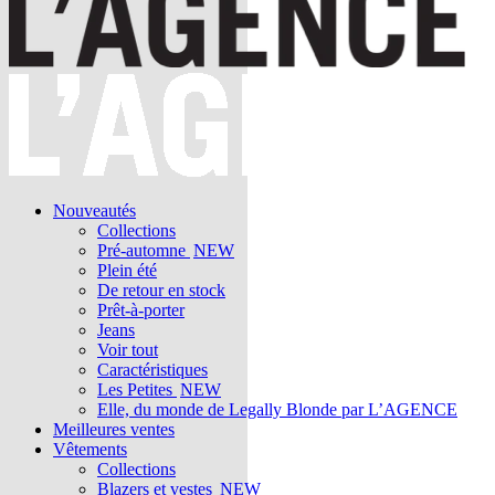
Nouveautés
Collections
Pré-automne
NEW
Plein été
De retour en stock
Prêt-à-porter
Jeans
Voir tout
Caractéristiques
Les Petites
NEW
Elle, du monde de Legally Blonde par L’AGENCE
Meilleures ventes
Vêtements
Collections
Blazers et vestes
NEW