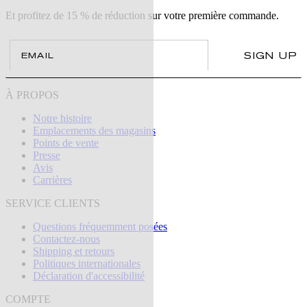
Et profitez de 15 % de réduction sur votre première commande.
Email
SIGN UP
À PROPOS
Notre histoire
Emplacements des magasins
Points de vente
Presse
Avis
Carrières
SERVICE CLIENTS
Questions fréquemment posées
Contactez-nous
Shipping et retours
Politiques internationales
Déclaration d'accessibilité
COMPTE