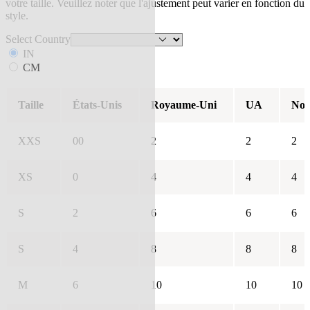
votre taille. Veuillez noter que l'ajustement peut varier en fonction du
style.
Select Country
IN
CM
Taille
États-Unis
Royaume-Uni
UA
Nou
XXS
00
2
2
2
XS
0
4
4
4
S
2
6
6
6
S
4
8
8
8
M
6
10
10
10