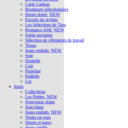
Carte Cadeau
Boutiques sélectionnées
Heure dorée
NEW
Favoris du styliste
Les Sélections de Tara
Romance d'été
NEW
Sortie nocturne
Sélection de vêtements de travail
Tissus
Jeans enduits
NEW
Soie
Dentelle
Cuir
Popeline
Paillette
Lin
Jeans
Collections
Les Petites
NEW
Nouveaux Jeans
Jean blanc
Jeans enduits
NEW
Vestes en jean
Shorts et jupes
Jeans vieillis