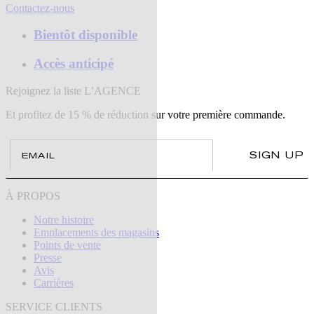
Contactez-nous
Bientôt disponible
Accès anticipé
Rejoignez la liste L’AGENCE
Et profitez de 15 % de réduction sur votre première commande.
Email
SIGN UP
À PROPOS
Notre histoire
Emplacements des magasins
Points de vente
Presse
Avis
Carrières
SERVICE CLIENTS