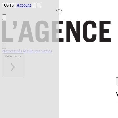
Account
US
|
$
Nouveautés
Meilleures ventes
Vêtements