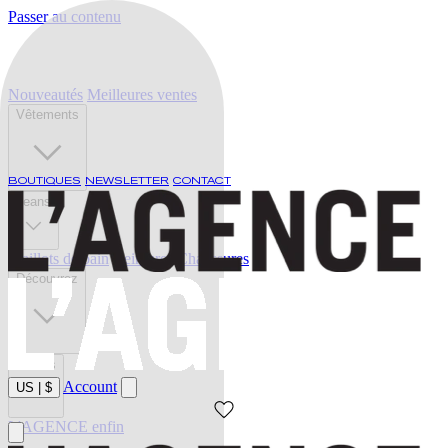
Passer au contenu
Nouveautés
Meilleures ventes
Vêtements
BOUTIQUES
NEWSLETTER
CONTACT
Jeans
Maillots de bain
Ceintures
Chaussures
Découvrez
Soldes
Account
US
|
$
L'AGENCE enfin