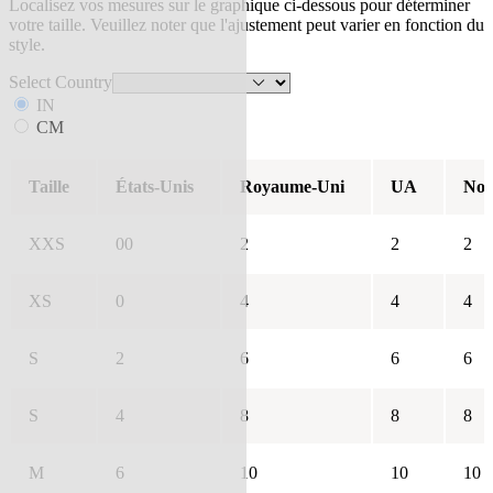
Localisez vos mesures sur le graphique ci-dessous pour déterminer
votre taille. Veuillez noter que l'ajustement peut varier en fonction du
style.
Select Country
IN
CM
Taille
États-Unis
Royaume-Uni
UA
Nou
XXS
00
2
2
2
XS
0
4
4
4
S
2
6
6
6
S
4
8
8
8
M
6
10
10
10