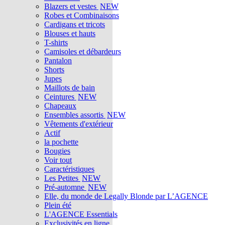
Blazers et vestes
NEW
Robes et Combinaisons
Cardigans et tricots
Blouses et hauts
T-shirts
Camisoles et débardeurs
Pantalon
Shorts
Jupes
Maillots de bain
Ceintures
NEW
Chapeaux
Ensembles assortis
NEW
Vêtements d'extérieur
Actif
la pochette
Bougies
Voir tout
Caractéristiques
Les Petites
NEW
Pré-automne
NEW
Elle, du monde de Legally Blonde par L’AGENCE
Plein été
L'AGENCE Essentials
Exclusivités en ligne