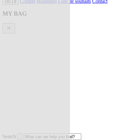
Compte
Boutiques
Liste de souhaits
Contact
US
|
$
MY BAG
Search