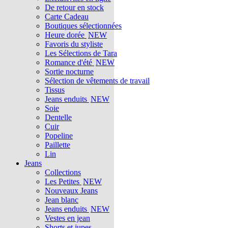
De retour en stock
Carte Cadeau
Boutiques sélectionnées
Heure dorée
NEW
Favoris du styliste
Les Sélections de Tara
Romance d'été
NEW
Sortie nocturne
Sélection de vêtements de travail
Tissus
Jeans enduits
NEW
Soie
Dentelle
Cuir
Popeline
Paillette
Lin
Jeans
Collections
Les Petites
NEW
Nouveaux Jeans
Jean blanc
Jeans enduits
NEW
Vestes en jean
Shorts et jupes