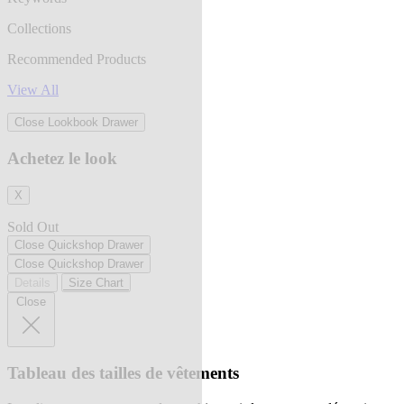
Collections
Recommended Products
View All
Close Lookbook Drawer
Achetez le look
X
Sold Out
Close Quickshop Drawer
Close Quickshop Drawer
Details
Size Chart
Close
Tableau des tailles de vêtements