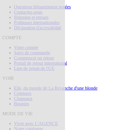
Questions fréquemment posées
Contactez-nous
Shipping et retours
Politiques internationales
Déclaration d'accessibilité
COMPTE
Votre compte
Suivi de commande
Commencer un retour
Portail de retour international
Lien de retrait de l'UE
VOIR
Elle, du monde de La Revanche d'une blonde
Ceintures
Chapeaux
Bougies
MODE DE VIE
Vivre avec L'AGENCE
Notre catalogue