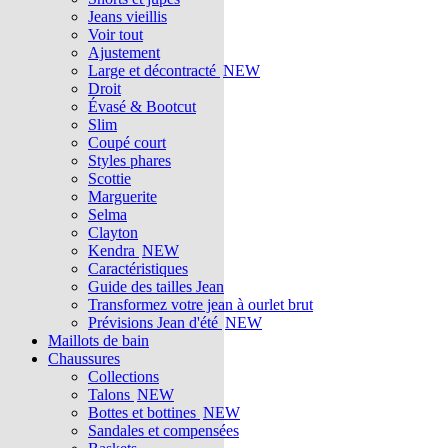
Jeans vieillis
Voir tout
Ajustement
Large et décontracté
NEW
Droit
Évasé & Bootcut
Slim
Coupé court
Styles phares
Scottie
Marguerite
Selma
Clayton
Kendra
NEW
Caractéristiques
Guide des tailles Jean
Transformez votre jean à ourlet brut
Prévisions Jean d'été
NEW
Maillots de bain
Chaussures
Collections
Talons
NEW
Bottes et bottines
NEW
Sandales et compensées