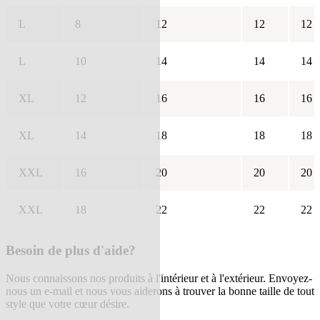
L
8
12
12
12
L
10
14
14
14
XL
12
16
16
16
XL
14
18
18
18
XXL
16
20
20
20
XXL
18
22
22
22
Besoin de plus d'aide?
Nous connaissons nos produits à l'intérieur et à l'extérieur. Envoyez-
nous un e-mail et nous vous aiderons à trouver la bonne taille de tout
style que votre cœur désire.