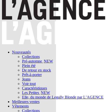
Nouveautés
Collections
Pré-automne
NEW
Plein été
De retour en stock
Prêt-à-porter
Jeans
Voir tout
Caractéristiques
Les Petites
NEW
Elle, du monde de Legally Blonde par L’AGENCE
Meilleures ventes
Vêtements
Collections