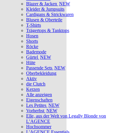
Blazer & Jacken
NEW
Kleider & Jumpsuits
Cardigans & Strickwaren
Blusen & Oberteile
T-Shirts
Trägertops & Tanktops
Hosen
Shorts
Röcke
Bademode
Gürtel
NEW
Hüte
Passende Sets
NEW
Oberbekleidung
Aktiv
die Clutch
Kerzen
Alle anzeigen
Eigenschaften
Les Petites
NEW
Vorherbst
NEW
Elle, aus der Welt von Legally Blonde von
L’AGENCE
Hochsommer
L'AGENCE Essentials