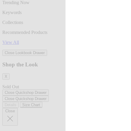
Trending Now
Keywords
Collections
Recommended Products
View All
Close Lookbook Drawer
Shop the Look
X
Sold Out
Close Quickshop Drawer
Close Quickshop Drawer
Details
Size Chart
Close