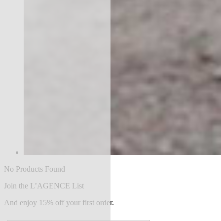
No Products Found
Join the L’AGENCE List
And enjoy 15% off your first order.