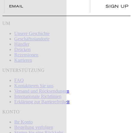
Email
SIGN UP
UM
Unsere Geschichte
Geschäftsstandorte
Händler
Drücken
Rezensionen
Karrieren
UNTERSTÜTZUNG
FAQ
Kontaktieren Sie uns
Versand und Rücksendungen
Internationale Richtlinien
Erklärung zur Barrierefreiheit
KONTO
Ihr Konto
Bestellung verfolgen
Starten Sie eine Rückkehr