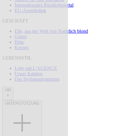
Internationales Rückkehrportal
EU-Austrittslink
GESCHÄFT
Elle, aus der Welt von Natürlich blond
Gürtel
Hüte
Kerzen
LEBENSSTIL
Lebe mit L'AGENCE
Unser Katalog
Das Stylistenprogramm
UM
UNTERSTÜTZUNG