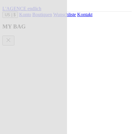
L'AGENCE endlich
Konto
Boutiquen
Wunschliste
Kontakt
US
|
$
MY BAG