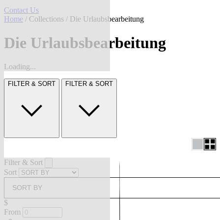
Contact Us
Home
/
Collections
/ Die Urlaubsbearbeitung
Die Urlaubsbearbeitung
Loading...
FILTER & SORT
FILTER & SORT
Filter & Sort
Sort
SORT BY
$
From