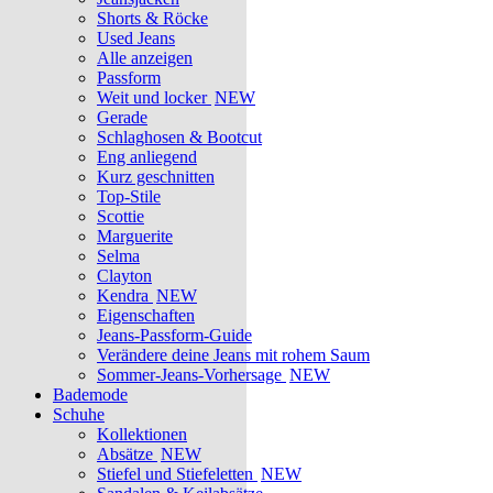
Shorts & Röcke
Used Jeans
Alle anzeigen
Passform
Weit und locker
NEW
Gerade
Schlaghosen & Bootcut
Eng anliegend
Kurz geschnitten
Top-Stile
Scottie
Marguerite
Selma
Clayton
Kendra
NEW
Eigenschaften
Jeans-Passform-Guide
Verändere deine Jeans mit rohem Saum
Sommer-Jeans-Vorhersage
NEW
Bademode
Schuhe
Kollektionen
Absätze
NEW
Stiefel und Stiefeletten
NEW