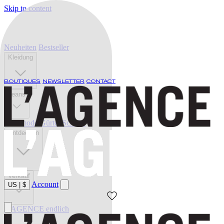
Skip to content
Neuheiten
Bestseller
Kleidung
BOUTIQUES
NEWSLETTER
CONTACT
Jeans
Bademode
Gürtel
Schuhe
Entdecken
Verkauf
Account
US
|
$
L'AGENCE endlich