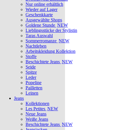
Nur online erhältlich
Wieder auf Lager
Geschenkkarte
Ausgewählte Shops
Goldene Stunde
NEW
Lieblingsstücke der Stylistin
Taras Auswahl
Sommerromanze
NEW
Nachtleben
Arbeitskleidung Kollektion
Stoffe
Beschichtete Jeans
NEW
Seide
Spitze
Leder
Popeline
Pailletten
Leinen
Jeans
Kollektionen
Les Petites
NEW
Neue Jeans
Weiße Jeans
Beschichtete Jeans
NEW
Jeansjacken