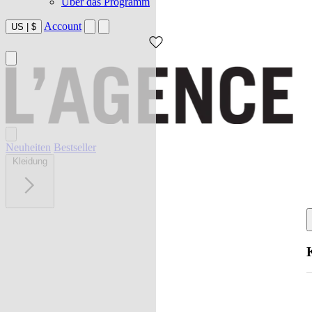
Über das Programm
Account
US
|
$
Neuheiten
Bestseller
Kleidung