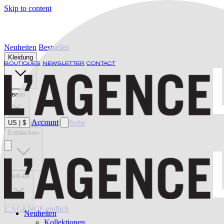
Skip to content
Neuheiten
Bestseller
Kleidung
BOUTIQUES
NEWSLETTER
CONTACT
Jeans
Account
Bademode
Gürtel
Schuhe
US
|
$
Entdecken
Verkauf
L'AGENCE endlich
Neuheiten
Kollektionen