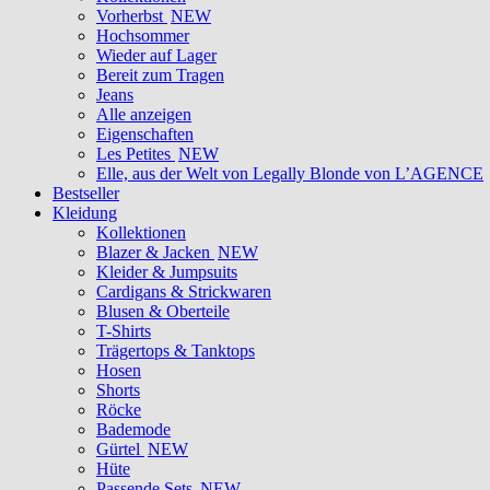
Vorherbst
NEW
Hochsommer
Wieder auf Lager
Bereit zum Tragen
Jeans
Alle anzeigen
Eigenschaften
Les Petites
NEW
Elle, aus der Welt von Legally Blonde von L’AGENCE
Bestseller
Kleidung
Kollektionen
Blazer & Jacken
NEW
Kleider & Jumpsuits
Cardigans & Strickwaren
Blusen & Oberteile
T-Shirts
Trägertops & Tanktops
Hosen
Shorts
Röcke
Bademode
Gürtel
NEW
Hüte
Passende Sets
NEW