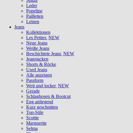
Spitze
Leder
Popeline
Pailletten
Leinen
Jeans
Kollektionen
Les Petites
NEW
Neue Jeans
Weiße Jeans
Beschichtete Jeans
NEW
Jeansjacken
Shorts & Röcke
Used Jeans
Alle anzeigen
Passform
Weit und locker
NEW
Gerade
Schlaghosen & Bootcut
Eng anliegend
Kurz geschnitten
Top-Stile
Scottie
Marguerite
Selma