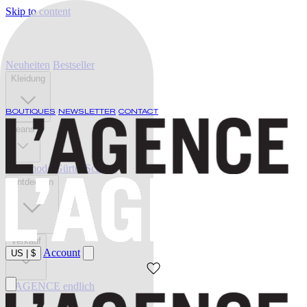
Skip to content
Neuheiten
Bestseller
Kleidung
BOUTIQUES
NEWSLETTER
CONTACT
Jeans
Bademode
Gürtel
Schuhe
Entdecken
Verkauf
Account
US
|
$
L'AGENCE endlich