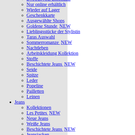
Nur online erhältlich
Wieder auf Lager
Geschenkkarte
Ausgewählte Shops
Goldene Stunde
NEW
Lieblingsstücke der Stylistin
Taras Auswahl
Sommerromanze
NEW
Nachtleben
Arbeitskleidung Kollektion
Stoffe
Beschichtete Jeans
NEW
Seide
Spitze
Leder
Popeline
Pailletten
Leinen
Jeans
Kollektionen
Les Petites
NEW
Neue Jeans
Weiße Jeans
Beschichtete Jeans
NEW
Jeansjacken