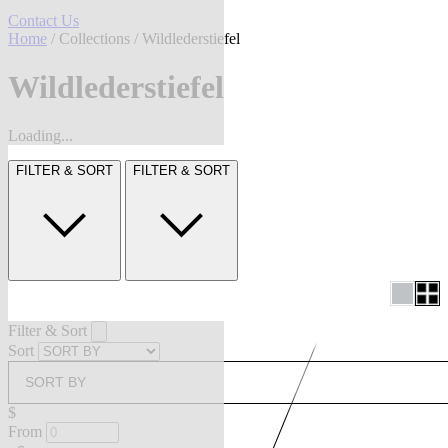
Contact Us
Home
/
Collections
/ Wildlederstiefel
Wildlederstiefel
Loading...
FILTER & SORT
FILTER & SORT
Filter & Sort
Sort
SORT BY
$
From