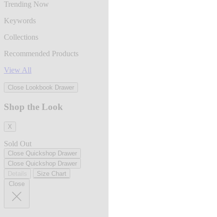
Trending Now
Keywords
Collections
Recommended Products
View All
Close Lookbook Drawer
Shop the Look
X
Sold Out
Close Quickshop Drawer
Close Quickshop Drawer
Details
Size Chart
Close