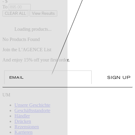
-
$
To
CLEAR ALL
View Results
Loading products...
No Products Found
Join the L’AGENCE List
And enjoy 15% off your first order.
Email
SIGN UP
UM
Unsere Geschichte
Geschäftsstandorte
Händler
Drücken
Rezensionen
Karrieren