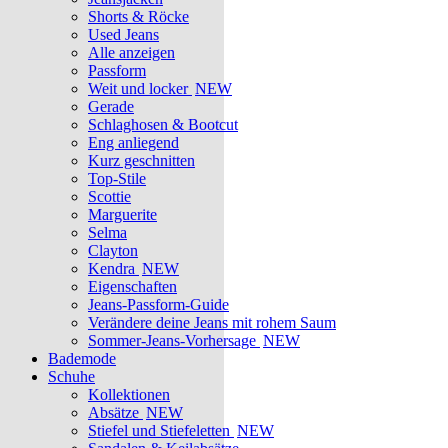
Shorts & Röcke
Used Jeans
Alle anzeigen
Passform
Weit und locker
NEW
Gerade
Schlaghosen & Bootcut
Eng anliegend
Kurz geschnitten
Top-Stile
Scottie
Marguerite
Selma
Clayton
Kendra
NEW
Eigenschaften
Jeans-Passform-Guide
Verändere deine Jeans mit rohem Saum
Sommer-Jeans-Vorhersage
NEW
Bademode
Schuhe
Kollektionen
Absätze
NEW
Stiefel und Stiefeletten
NEW