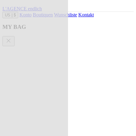
L'AGENCE endlich
Konto
Boutiquen
Wunschliste
Kontakt
US
|
$
MY BAG