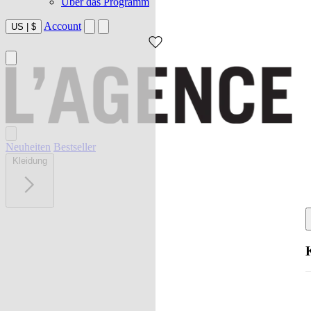
Über das Programm
Account
US
|
$
Neuheiten
Bestseller
Kleidung