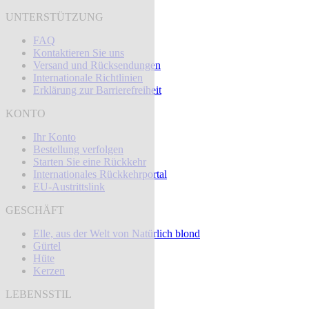
UNTERSTÜTZUNG
FAQ
Kontaktieren Sie uns
Versand und Rücksendungen
Internationale Richtlinien
Erklärung zur Barrierefreiheit
KONTO
Ihr Konto
Bestellung verfolgen
Starten Sie eine Rückkehr
Internationales Rückkehrportal
EU-Austrittslink
GESCHÄFT
Elle, aus der Welt von Natürlich blond
Gürtel
Hüte
Kerzen
LEBENSSTIL