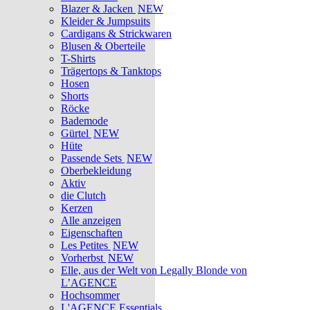
Blazer & Jacken
NEW
Kleider & Jumpsuits
Cardigans & Strickwaren
Blusen & Oberteile
T-Shirts
Trägertops & Tanktops
Hosen
Shorts
Röcke
Bademode
Gürtel
NEW
Hüte
Passende Sets
NEW
Oberbekleidung
Aktiv
die Clutch
Kerzen
Alle anzeigen
Eigenschaften
Les Petites
NEW
Vorherbst
NEW
Elle, aus der Welt von Legally Blonde von
L’AGENCE
Hochsommer
L'AGENCE Essentials