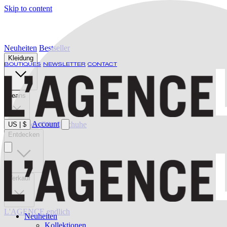
Skip to content
Neuheiten
Bestseller
Kleidung
BOUTIQUES
NEWSLETTER
CONTACT
Jeans
Account
Bademode
Gürtel
Schuhe
US
|
$
Entdecken
Verkauf
L'AGENCE endlich
Neuheiten
Kollektionen