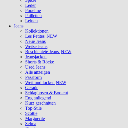
Spitze
Leder
Popeline
Pailletten
Leinen
Jeans
Kollektionen
Les Petites
NEW
Neue Jeans
Weiße Jeans
Beschichtete Jeans
NEW
Jeansjacken
Shorts & Röcke
Used Jeans
Alle anzeigen
Passform
Weit und locker
NEW
Gerade
Schlaghosen & Bootcut
Eng anliegend
Kurz geschnitten
Top-Stile
Scottie
Marguerite
Selma