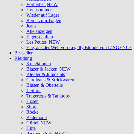
Vorherbst
NEW
Hochsommer
Wieder auf Lager
Bereit zum Tragen
Jeans
Alle anzeigen
Eigenschaften
Les Petites
NEW
Elle, aus der Welt von Legally Blonde von L’AGENCE
Bestseller
Kleidung
Kollektionen
Blazer & Jacken
NEW
Kleider & Jumpsuits
Cardigans & Strickwaren
Blusen & Oberteile
T-Shirts
Trägertops & Tanktops
Hosen
Shorts
Röcke
Bademode
Gürtel
NEW
Hüte
Passende Sets
NEW