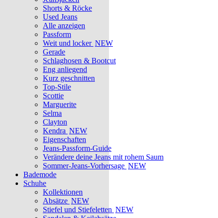
Shorts & Röcke
Used Jeans
Alle anzeigen
Passform
Weit und locker
NEW
Gerade
Schlaghosen & Bootcut
Eng anliegend
Kurz geschnitten
Top-Stile
Scottie
Marguerite
Selma
Clayton
Kendra
NEW
Eigenschaften
Jeans-Passform-Guide
Verändere deine Jeans mit rohem Saum
Sommer-Jeans-Vorhersage
NEW
Bademode
Schuhe
Kollektionen
Absätze
NEW
Stiefel und Stiefeletten
NEW