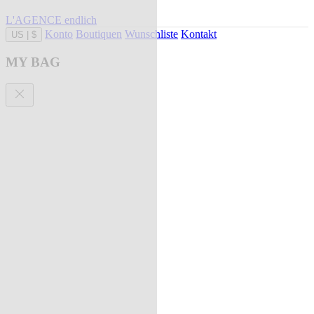
L'AGENCE endlich
Konto
Boutiquen
Wunschliste
Kontakt
US
|
$
MY BAG