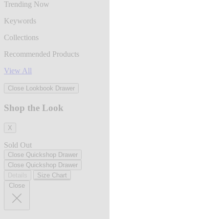
Trending Now
Keywords
Collections
Recommended Products
View All
Close Lookbook Drawer
Shop the Look
X
Sold Out
Close Quickshop Drawer
Close Quickshop Drawer
Details
Size Chart
Close