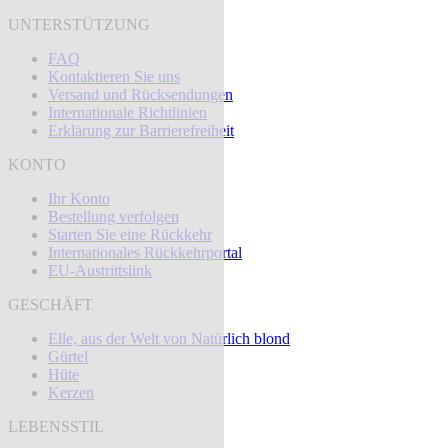
UNTERSTÜTZUNG
FAQ
Kontaktieren Sie uns
Versand und Rücksendungen
Internationale Richtlinien
Erklärung zur Barrierefreiheit
KONTO
Ihr Konto
Bestellung verfolgen
Starten Sie eine Rückkehr
Internationales Rückkehrportal
EU-Austrittslink
GESCHÄFT
Elle, aus der Welt von Natürlich blond
Gürtel
Hüte
Kerzen
LEBENSSTIL