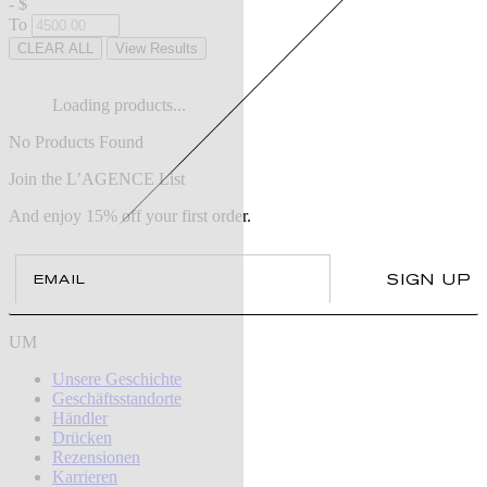
-
$
To
CLEAR ALL
View Results
Loading products...
No Products Found
Join the L’AGENCE List
And enjoy 15% off your first order.
Email
SIGN UP
UM
Unsere Geschichte
Geschäftsstandorte
Händler
Drücken
Rezensionen
Karrieren