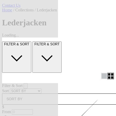
Contact Us
Home
/
Collections
/ Lederjacken
Lederjacken
Loading...
FILTER & SORT
FILTER & SORT
Filter & Sort
Sort
SORT BY
$
From