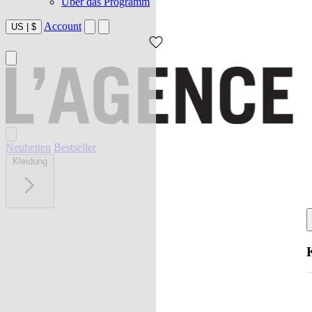
Über das Programm
Account
US
|
$
Neuheiten
Bestseller
Kleidung