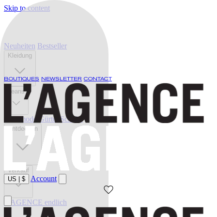
Skip to content
Neuheiten
Bestseller
Kleidung
BOUTIQUES
NEWSLETTER
CONTACT
Jeans
Bademode
Gürtel
Schuhe
Entdecken
Verkauf
Account
US
|
$
L'AGENCE endlich