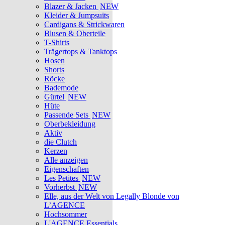
Blazer & Jacken
NEW
Kleider & Jumpsuits
Cardigans & Strickwaren
Blusen & Oberteile
T-Shirts
Trägertops & Tanktops
Hosen
Shorts
Röcke
Bademode
Gürtel
NEW
Hüte
Passende Sets
NEW
Oberbekleidung
Aktiv
die Clutch
Kerzen
Alle anzeigen
Eigenschaften
Les Petites
NEW
Vorherbst
NEW
Elle, aus der Welt von Legally Blonde von
L’AGENCE
Hochsommer
L'AGENCE Essentials