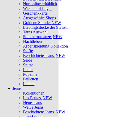
Nur online erhältlich
Wieder auf Lager
Geschenkkarte
Ausgewählte Shops
Goldene Stunde
NEW
Lieblingsstücke der Stylistin
Taras Auswahl
Sommerromanze
NEW
Nachtleben
Arbeitskleidung Kollektion
Stoffe
Beschichtete Jeans
NEW
Seide
Spitze
Leder
Popeline
Pailletten
Leinen
Jeans
Kollektionen
Les Petites
NEW
Neue Jeans
Weiße Jeans
Beschichtete Jeans
NEW
Jeansjacken