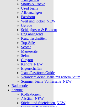
Shorts & Röcke
Used Jeans
Alle anzeigen
Passform
Weit und locker
NEW
Gerade
Schlaghosen & Bootcut
Eng anliegend
Kurz geschnitten
Top-Stile
Scottie
Marguerite
Selma
Clayton
Kendra
NEW
Eigenschaften
Jeans-Passform-Guide
Verändere deine Jeans mit rohem Saum
Sommer-Jeans-Vorhersage
NEW
Bademode
Schuhe
Kollektionen
Absätze
NEW
Stiefel und Stiefeletten
NEW