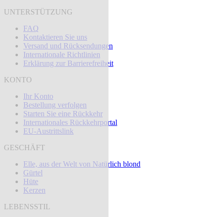
UNTERSTÜTZUNG
FAQ
Kontaktieren Sie uns
Versand und Rücksendungen
Internationale Richtlinien
Erklärung zur Barrierefreiheit
KONTO
Ihr Konto
Bestellung verfolgen
Starten Sie eine Rückkehr
Internationales Rückkehrportal
EU-Austrittslink
GESCHÄFT
Elle, aus der Welt von Natürlich blond
Gürtel
Hüte
Kerzen
LEBENSSTIL