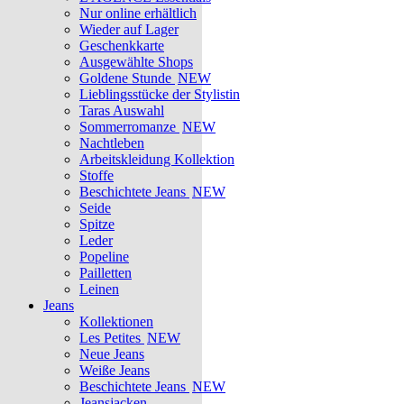
Nur online erhältlich
Wieder auf Lager
Geschenkkarte
Ausgewählte Shops
Goldene Stunde
NEW
Lieblingsstücke der Stylistin
Taras Auswahl
Sommerromanze
NEW
Nachtleben
Arbeitskleidung Kollektion
Stoffe
Beschichtete Jeans
NEW
Seide
Spitze
Leder
Popeline
Pailletten
Leinen
Jeans
Kollektionen
Les Petites
NEW
Neue Jeans
Weiße Jeans
Beschichtete Jeans
NEW
Jeansjacken