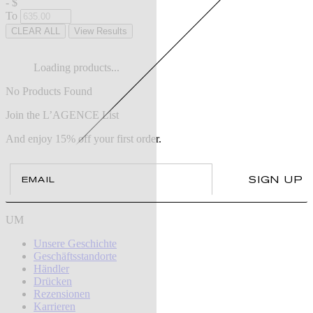
-
$
To
CLEAR ALL
View Results
Loading products...
No Products Found
Join the L’AGENCE List
And enjoy 15% off your first order.
Email
SIGN UP
UM
Unsere Geschichte
Geschäftsstandorte
Händler
Drücken
Rezensionen
Karrieren