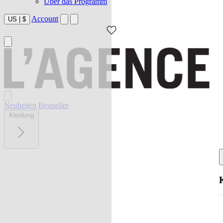
Über das Programm
Account
US
|
$
Neuheiten
Bestseller
Kleidung