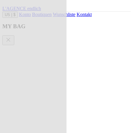
L'AGENCE endlich
Konto
Boutiquen
Wunschliste
Kontakt
US
|
$
MY BAG