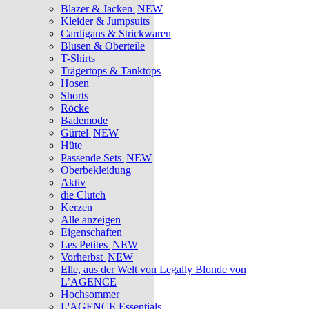
Blazer & Jacken
NEW
Kleider & Jumpsuits
Cardigans & Strickwaren
Blusen & Oberteile
T-Shirts
Trägertops & Tanktops
Hosen
Shorts
Röcke
Bademode
Gürtel
NEW
Hüte
Passende Sets
NEW
Oberbekleidung
Aktiv
die Clutch
Kerzen
Alle anzeigen
Eigenschaften
Les Petites
NEW
Vorherbst
NEW
Elle, aus der Welt von Legally Blonde von
L’AGENCE
Hochsommer
L'AGENCE Essentials