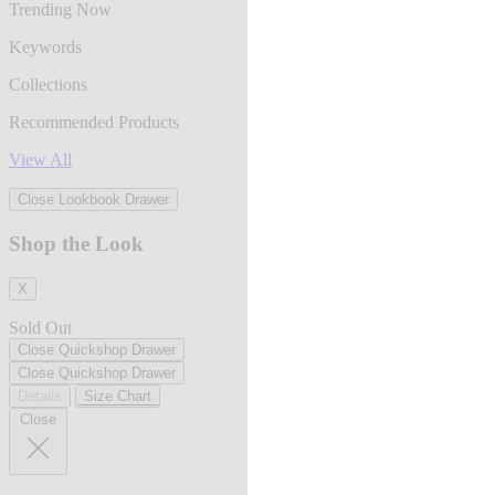
Trending Now
Keywords
Collections
Recommended Products
View All
Close Lookbook Drawer
Shop the Look
X
Sold Out
Close Quickshop Drawer
Close Quickshop Drawer
Details
Size Chart
Close