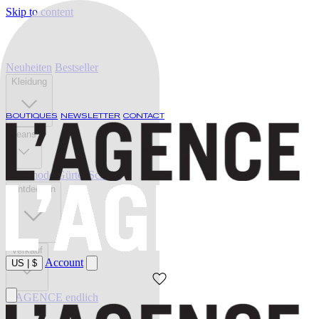
Skip to content
Neuheiten
Bestseller
Kleidung
BOUTIQUES
NEWSLETTER
CONTACT
Jeans
Bademode
Gürtel
Schuhe
Entdecken
Verkauf
Account
US
|
$
L'AGENCE endlich