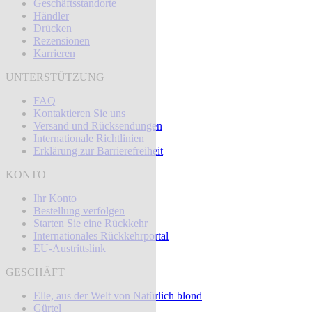
Geschäftsstandorte
Händler
Drücken
Rezensionen
Karrieren
UNTERSTÜTZUNG
FAQ
Kontaktieren Sie uns
Versand und Rücksendungen
Internationale Richtlinien
Erklärung zur Barrierefreiheit
KONTO
Ihr Konto
Bestellung verfolgen
Starten Sie eine Rückkehr
Internationales Rückkehrportal
EU-Austrittslink
GESCHÄFT
Elle, aus der Welt von Natürlich blond
Gürtel