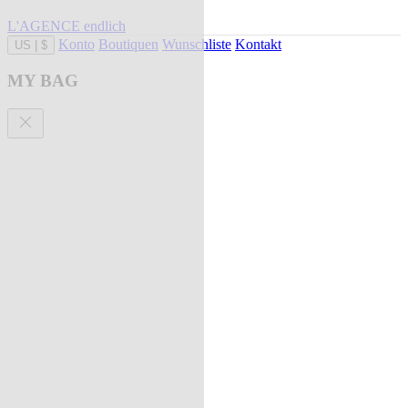
L'AGENCE endlich
Konto
Boutiquen
Wunschliste
Kontakt
US
|
$
MY BAG