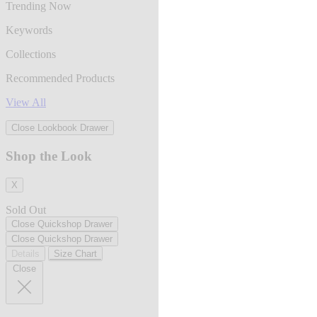
Trending Now
Keywords
Collections
Recommended Products
View All
Close Lookbook Drawer
Shop the Look
X
Sold Out
Close Quickshop Drawer
Close Quickshop Drawer
Details
Size Chart
Close