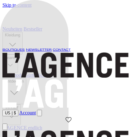
Skip to content
Neuheiten
Bestseller
Kleidung
BOUTIQUES
NEWSLETTER
CONTACT
Jeans
Bademode
Gürtel
Schuhe
Entdecken
Verkauf
Account
US
|
$
L'AGENCE endlich