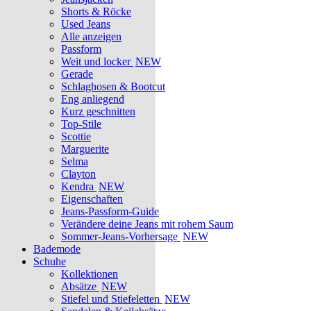
Shorts & Röcke
Used Jeans
Alle anzeigen
Passform
Weit und locker
NEW
Gerade
Schlaghosen & Bootcut
Eng anliegend
Kurz geschnitten
Top-Stile
Scottie
Marguerite
Selma
Clayton
Kendra
NEW
Eigenschaften
Jeans-Passform-Guide
Verändere deine Jeans mit rohem Saum
Sommer-Jeans-Vorhersage
NEW
Bademode
Schuhe
Kollektionen
Absätze
NEW
Stiefel und Stiefeletten
NEW