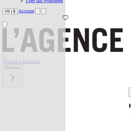
Über das Programm
Account
US
|
$
Neuheiten
Bestseller
Kleidung