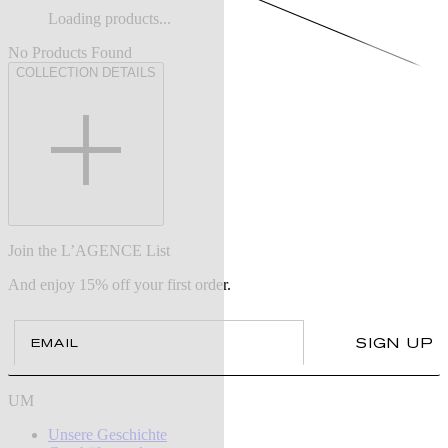
Loading products...
No Products Found
COLLECTION DETAILS
Join the L’AGENCE List
And enjoy 15% off your first order.
Email
SIGN UP
UM
Unsere Geschichte