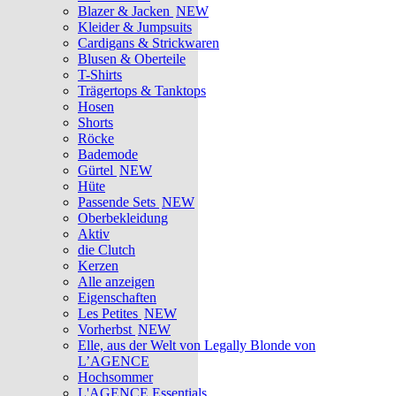
Blazer & Jacken
NEW
Kleider & Jumpsuits
Cardigans & Strickwaren
Blusen & Oberteile
T-Shirts
Trägertops & Tanktops
Hosen
Shorts
Röcke
Bademode
Gürtel
NEW
Hüte
Passende Sets
NEW
Oberbekleidung
Aktiv
die Clutch
Kerzen
Alle anzeigen
Eigenschaften
Les Petites
NEW
Vorherbst
NEW
Elle, aus der Welt von Legally Blonde von
L’AGENCE
Hochsommer
L'AGENCE Essentials