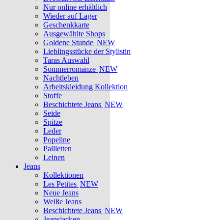
Nur online erhältlich
Wieder auf Lager
Geschenkkarte
Ausgewählte Shops
Goldene Stunde
NEW
Lieblingsstücke der Stylistin
Taras Auswahl
Sommerromanze
NEW
Nachtleben
Arbeitskleidung Kollektion
Stoffe
Beschichtete Jeans
NEW
Seide
Spitze
Leder
Popeline
Pailletten
Leinen
Jeans
Kollektionen
Les Petites
NEW
Neue Jeans
Weiße Jeans
Beschichtete Jeans
NEW
Jeansjacken