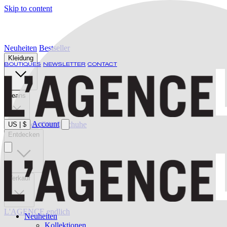
Skip to content
Neuheiten
Bestseller
Kleidung
BOUTIQUES
NEWSLETTER
CONTACT
Jeans
Account
Bademode
Gürtel
Schuhe
US
|
$
Entdecken
Verkauf
L'AGENCE endlich
Neuheiten
Kollektionen