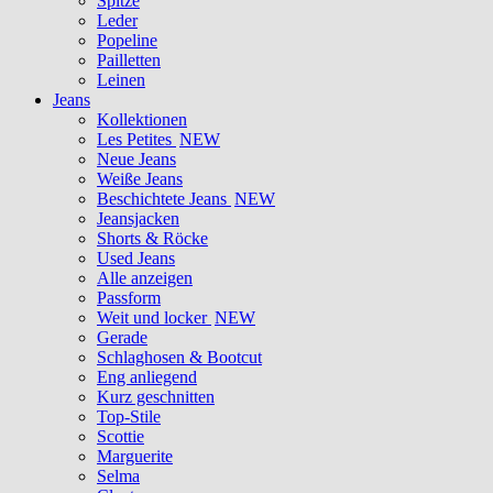
Spitze
Leder
Popeline
Pailletten
Leinen
Jeans
Kollektionen
Les Petites
NEW
Neue Jeans
Weiße Jeans
Beschichtete Jeans
NEW
Jeansjacken
Shorts & Röcke
Used Jeans
Alle anzeigen
Passform
Weit und locker
NEW
Gerade
Schlaghosen & Bootcut
Eng anliegend
Kurz geschnitten
Top-Stile
Scottie
Marguerite
Selma