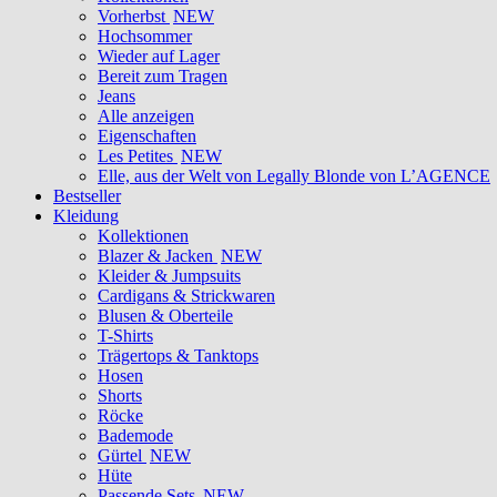
Vorherbst
NEW
Hochsommer
Wieder auf Lager
Bereit zum Tragen
Jeans
Alle anzeigen
Eigenschaften
Les Petites
NEW
Elle, aus der Welt von Legally Blonde von L’AGENCE
Bestseller
Kleidung
Kollektionen
Blazer & Jacken
NEW
Kleider & Jumpsuits
Cardigans & Strickwaren
Blusen & Oberteile
T-Shirts
Trägertops & Tanktops
Hosen
Shorts
Röcke
Bademode
Gürtel
NEW
Hüte
Passende Sets
NEW