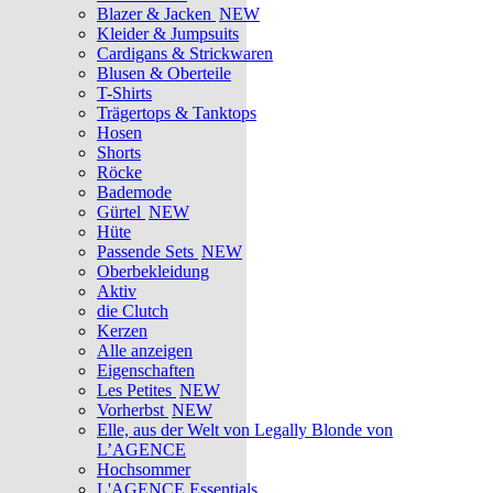
Blazer & Jacken
NEW
Kleider & Jumpsuits
Cardigans & Strickwaren
Blusen & Oberteile
T-Shirts
Trägertops & Tanktops
Hosen
Shorts
Röcke
Bademode
Gürtel
NEW
Hüte
Passende Sets
NEW
Oberbekleidung
Aktiv
die Clutch
Kerzen
Alle anzeigen
Eigenschaften
Les Petites
NEW
Vorherbst
NEW
Elle, aus der Welt von Legally Blonde von
L’AGENCE
Hochsommer
L'AGENCE Essentials