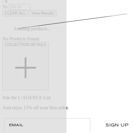
-
$
To
CLEAR ALL
View Results
Loading products...
No Products Found
COLLECTION DETAILS
Join the L’AGENCE List
And enjoy 15% off your first order.
Email
SIGN UP