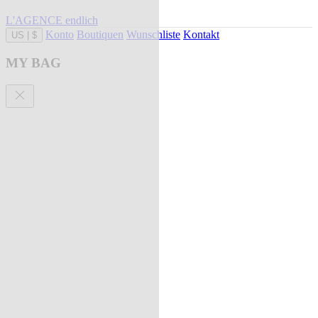
L'AGENCE endlich
Konto
Boutiquen
Wunschliste
Kontakt
US
|
$
MY BAG