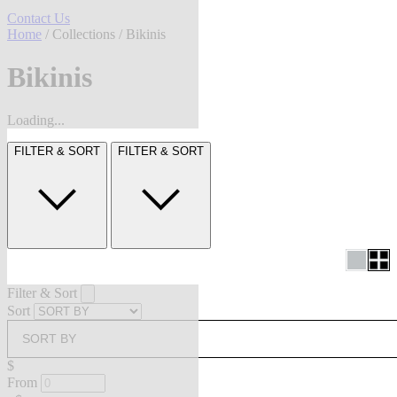
Contact Us
Home
/
Collections
/ Bikinis
Bikinis
Loading...
FILTER & SORT
FILTER & SORT
Filter & Sort
Sort
SORT BY
$
From