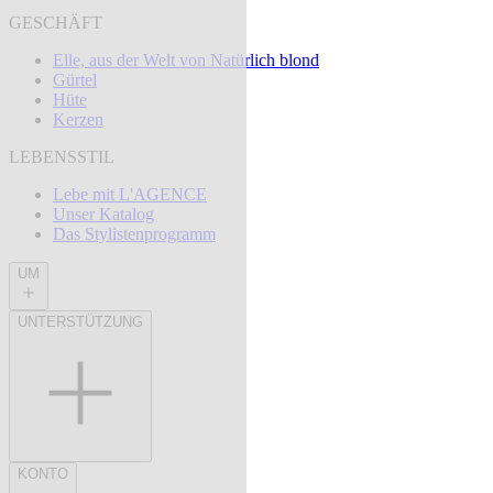
GESCHÄFT
Elle, aus der Welt von Natürlich blond
Gürtel
Hüte
Kerzen
LEBENSSTIL
Lebe mit L'AGENCE
Unser Katalog
Das Stylistenprogramm
UM
UNTERSTÜTZUNG
KONTO