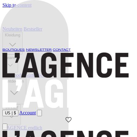
Skip to content
Neuheiten
Bestseller
Kleidung
BOUTIQUES
NEWSLETTER
CONTACT
Jeans
Bademode
Gürtel
Schuhe
Entdecken
Verkauf
Account
US
|
$
L'AGENCE endlich