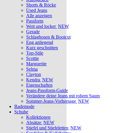
Shorts & Röcke
Used Jeans
Alle anzeigen
Passform
Weit und locker
NEW
Gerade
Schlaghosen & Bootcut
Eng anliegend
Kurz geschnitten
Top-Stile
Scottie
Marguerite
Selma
Clayton
Kendra
NEW
Eigenschaften
Jeans-Passform-Guide
Verändere deine Jeans mit rohem Saum
Sommer-Jeans-Vorhersage
NEW
Bademode
Schuhe
Kollektionen
Absätze
NEW
Stiefel und Stiefeletten
NEW