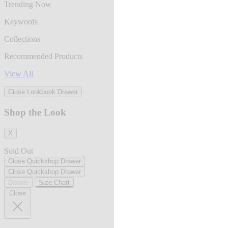
Trending Now
Keywords
Collections
Recommended Products
View All
Close Lookbook Drawer
Shop the Look
X
Sold Out
Close Quickshop Drawer
Close Quickshop Drawer
Details
Size Chart
Close