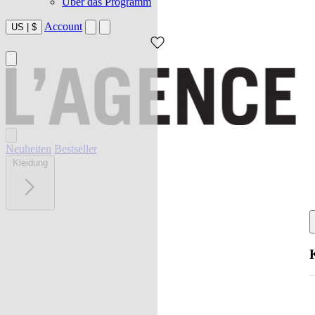
Über das Programm
Account
US
|
$
Neuheiten
Bestseller
Kleidung