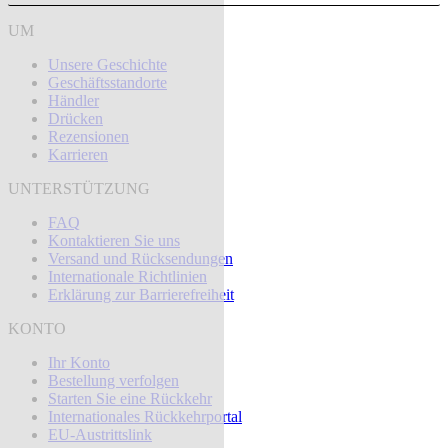
UM
Unsere Geschichte
Geschäftsstandorte
Händler
Drücken
Rezensionen
Karrieren
UNTERSTÜTZUNG
FAQ
Kontaktieren Sie uns
Versand und Rücksendungen
Internationale Richtlinien
Erklärung zur Barrierefreiheit
KONTO
Ihr Konto
Bestellung verfolgen
Starten Sie eine Rückkehr
Internationales Rückkehrportal
EU-Austrittslink