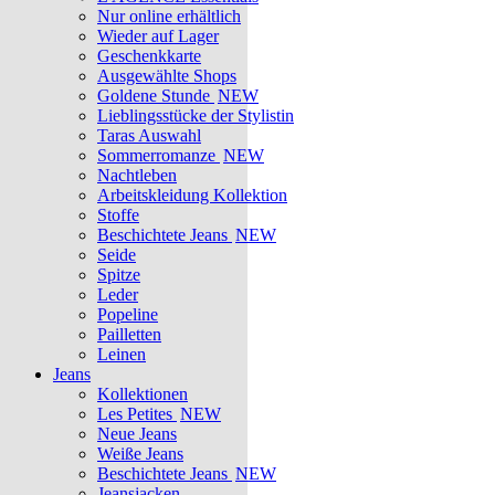
Nur online erhältlich
Wieder auf Lager
Geschenkkarte
Ausgewählte Shops
Goldene Stunde
NEW
Lieblingsstücke der Stylistin
Taras Auswahl
Sommerromanze
NEW
Nachtleben
Arbeitskleidung Kollektion
Stoffe
Beschichtete Jeans
NEW
Seide
Spitze
Leder
Popeline
Pailletten
Leinen
Jeans
Kollektionen
Les Petites
NEW
Neue Jeans
Weiße Jeans
Beschichtete Jeans
NEW
Jeansjacken