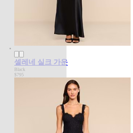
셀레네 실크 가운
Black
$795