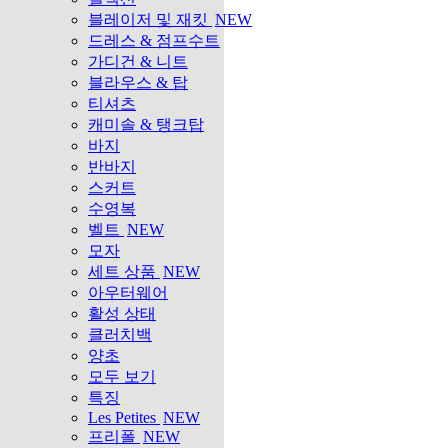
블레이저 및 재킷
NEW
드레스 & 점프수트
가디건 & 니트
블라우스 & 탑
티셔츠
캐미솔 & 탱크탑
바지
반바지
스커트
수영복
벨트
NEW
모자
세트 상품
NEW
아우터웨어
활성 상태
클러치백
양초
모두 보기
특징
Les Petites
NEW
프리폴
NEW