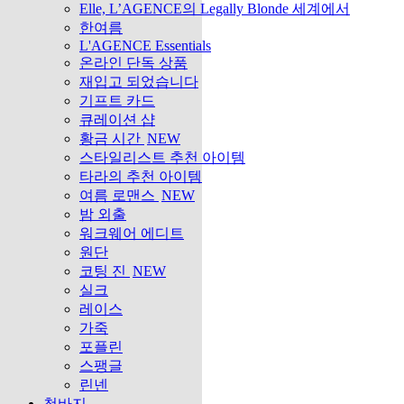
Elle, L’AGENCE의 Legally Blonde 세계에서
한여름
L'AGENCE Essentials
온라인 단독 상품
재입고 되었습니다
기프트 카드
큐레이션 샵
황금 시간
NEW
스타일리스트 추천 아이템
타라의 추천 아이템
여름 로맨스
NEW
밤 외출
워크웨어 에디트
원단
코팅 진
NEW
실크
레이스
가죽
포플린
스팽글
린넨
청바지