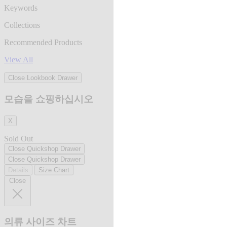
Keywords
Collections
Recommended Products
View All
Close Lookbook Drawer
모습을 쇼핑하십시오
X
Sold Out
Close Quickshop Drawer
Close Quickshop Drawer
Details
Size Chart
Close
의류 사이즈 차트