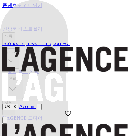
콘텐츠로 건너뛰기
신상품
베스트셀러
의류
BOUTIQUES
NEWSLETTER
CONTACT
청바지
수영복
벨트
신발
발견하기
세일
Account
US
|
$
L'AGENCE 드디어