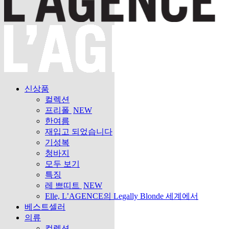
신상품
컬렉션
프리폴
NEW
한여름
재입고 되었습니다
기성복
청바지
모두 보기
특징
레 쁘띠트
NEW
Elle, L’AGENCE의 Legally Blonde 세계에서
베스트셀러
의류
컬렉션