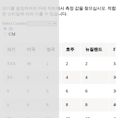
크기를 결정하려면 아래 차트에서 측정 값을 찾으십시오. 적합
은 스타일에 따라 다를 수 있습니다.
Select Country
IN
CM
크기
미국
영국
호주
뉴질랜드
IT
XXS
00
2
2
2
34
XS
0
4
4
4
36
S
2
6
6
6
38
S
4
8
8
8
40