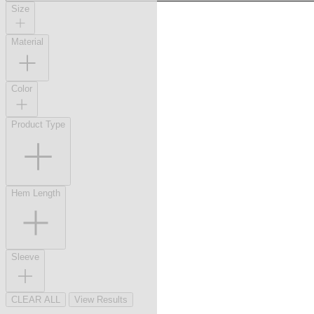
Size
Material
Color
Product Type
Hem Length
Sleeve
CLEAR ALL
View Results