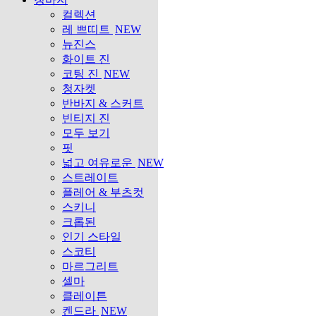
컬렉션
레 쁘띠트
NEW
뉴진스
화이트 진
코팅 진
NEW
청자켓
반바지 & 스커트
빈티지 진
모두 보기
핏
넓고 여유로운
NEW
스트레이트
플레어 & 부츠컷
스키니
크롭된
인기 스타일
스코티
마르그리트
셀마
클레이튼
켄드라
NEW