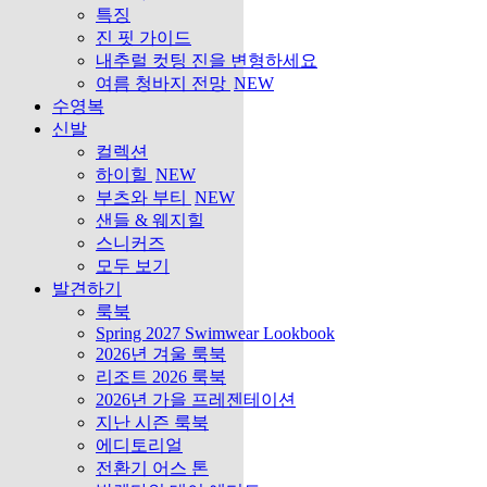
특징
진 핏 가이드
내추럴 컷팅 진을 변형하세요
여름 청바지 전망
NEW
수영복
신발
컬렉션
하이힐
NEW
부츠와 부티
NEW
샌들 & 웨지힐
스니커즈
모두 보기
발견하기
룩북
Spring 2027 Swimwear Lookbook
2026년 겨울 룩북
리조트 2026 룩북
2026년 가을 프레젠테이션
지난 시즌 룩북
에디토리얼
전환기 어스 톤