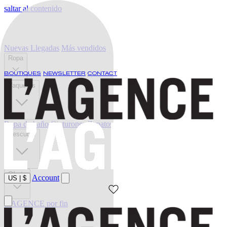
saltar al contenido
Nuevas Llegadas
Más vendidos
Ropa
BOUTIQUES
NEWSLETTER
CONTACT
Vaqueros
Ropa de baño
Cinturones
Zapatos
Descubrir
Oferta
Account
US
|
$
L'AGENCE por fin