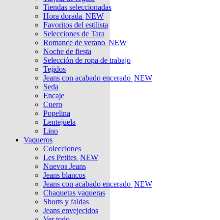
Tiendas seleccionadas
Hora dorada
NEW
Favoritos del estilista
Selecciones de Tara
Romance de verano
NEW
Noche de fiesta
Selección de ropa de trabajo
Tejidos
Jeans con acabado encerado
NEW
Seda
Encaje
Cuero
Popelina
Lentejuela
Lino
Vaqueros
Colecciones
Les Petites
NEW
Nuevos Jeans
Jeans blancos
Jeans con acabado encerado
NEW
Chaquetas vaqueras
Shorts y faldas
Jeans envejecidos
Ver todo