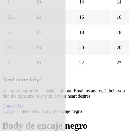
l
10
14
14
XL
12
16
16
XL
14
18
18
XL
16
20
20
XL
18
22
22
Need more help?
We know our products inside and out. Email us and we'll help you
find the right size of any style your heart desires.
Contact Us
Home
/
Collections
/ Body de encaje negro
Body de encaje negro