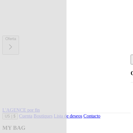
Oferta
L'AGENCE por fin
Cuenta
Boutiques
Lista de deseos
Contacto
US
|
$
MY BAG