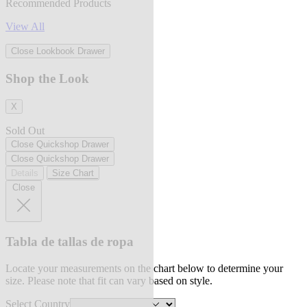
Recommended Products
View All
Close Lookbook Drawer
Shop the Look
X
Sold Out
Close Quickshop Drawer
Close Quickshop Drawer
Details
Size Chart
Close
Tabla de tallas de ropa
Locate your measurements on the chart below to determine your
size. Please note that fit can vary based on style.
Select Country