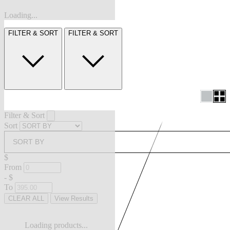
Loading...
FILTER & SORT
FILTER & SORT
Filter & Sort
Sort
SORT BY
$
From
-
$
To
CLEAR ALL
View Results
Loading products...