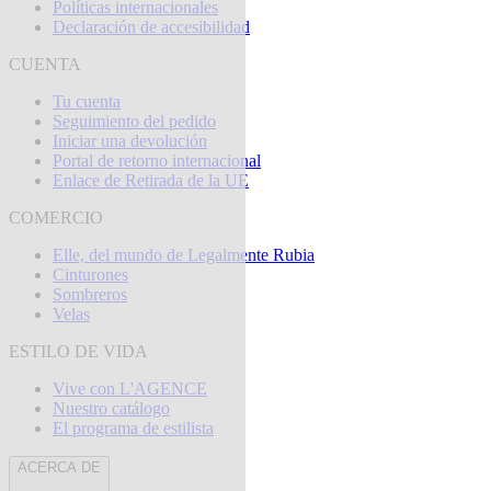
Políticas internacionales
Declaración de accesibilidad
CUENTA
Tu cuenta
Seguimiento del pedido
Iniciar una devolución
Portal de retorno internacional
Enlace de Retirada de la UE
COMERCIO
Elle, del mundo de Legalmente Rubia
Cinturones
Sombreros
Velas
ESTILO DE VIDA
Vive con L'AGENCE
Nuestro catálogo
El programa de estilista
ACERCA DE