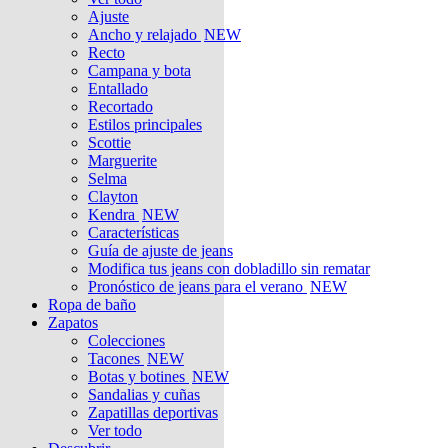
Ajuste
Ancho y relajado
NEW
Recto
Campana y bota
Entallado
Recortado
Estilos principales
Scottie
Marguerite
Selma
Clayton
Kendra
NEW
Características
Guía de ajuste de jeans
Modifica tus jeans con dobladillo sin rematar
Pronóstico de jeans para el verano
NEW
Ropa de baño
Zapatos
Colecciones
Tacones
NEW
Botas y botines
NEW
Sandalias y cuñas
Zapatillas deportivas
Ver todo