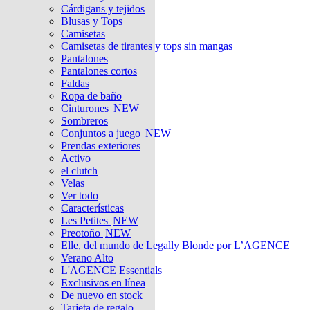
Cárdigans y tejidos
Blusas y Tops
Camisetas
Camisetas de tirantes y tops sin mangas
Pantalones
Pantalones cortos
Faldas
Ropa de baño
Cinturones
NEW
Sombreros
Conjuntos a juego
NEW
Prendas exteriores
Activo
el clutch
Velas
Ver todo
Características
Les Petites
NEW
Preotoño
NEW
Elle, del mundo de Legally Blonde por L’AGENCE
Verano Alto
L'AGENCE Essentials
Exclusivos en línea
De nuevo en stock
Tarjeta de regalo