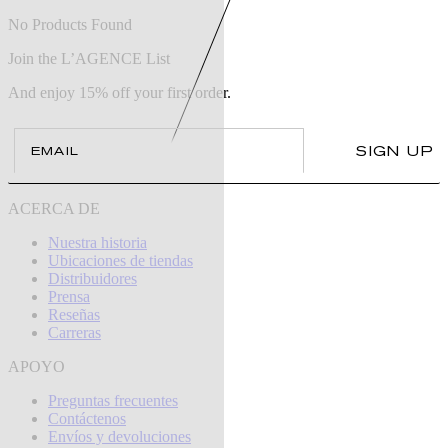
No Products Found
Join the L’AGENCE List
And enjoy 15% off your first order.
Email
SIGN UP
ACERCA DE
Nuestra historia
Ubicaciones de tiendas
Distribuidores
Prensa
Reseñas
Carreras
APOYO
Preguntas frecuentes
Contáctenos
Envíos y devoluciones