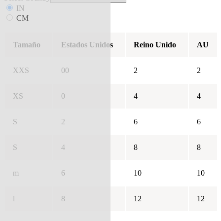
IN
CM
Tamaño
Estados Unidos
Reino Unido
AU
XXS
00
2
2
XS
0
4
4
S
2
6
6
S
4
8
8
m
6
10
10
l
8
12
12