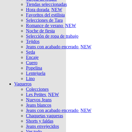
Tiendas seleccionadas
Hora dorada
NEW
Favoritos del estilista
Selecciones de Tara
Romance de verano
NEW
Noche de fiesta
Selección de ropa de trabajo
Tejidos
Jeans con acabado encerado
NEW
Seda
Encaje
Cuero
Popelina
Lentejuela
Lino
Vaqueros
Colecciones
Les Petites
NEW
Nuevos Jeans
Jeans blancos
Jeans con acabado encerado
NEW
Chaquetas vaqueras
Shorts y faldas
Jeans envejecidos
Ver todo