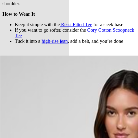
shoulder.
How to Wear It
Keep it simple with the
Ressi Fitted Tee
for a sleek base
If you want to go softer, consider the
Cory Cotton Scoopneck
Tee
Tuck it into a
high-rise jean
, add a belt, and you’re done