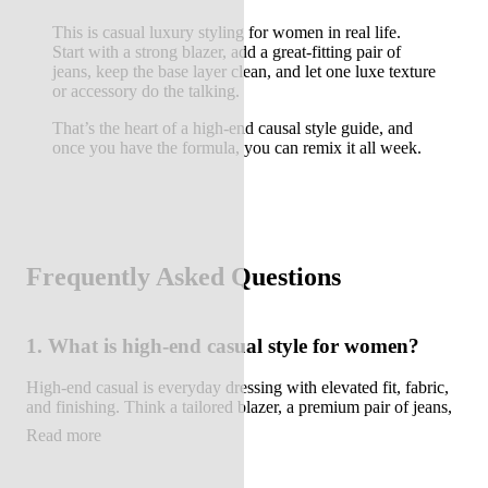
This is casual luxury styling for women in real life.
Start with a strong blazer, add a great-fitting pair of
jeans, keep the base layer clean, and let one luxe texture
or accessory do the talking.
That’s the heart of a high-end causal style guide, and
once you have the formula, you can remix it all week.
Frequently Asked Questions
1. What is high-end casual style for women?
High-end casual is everyday dressing with elevated fit, fabric,
and finishing. Think a tailored blazer, a premium pair of jeans,
and clean base layers that look intentional.
Read more
2. How do I make jeans look more elevated for