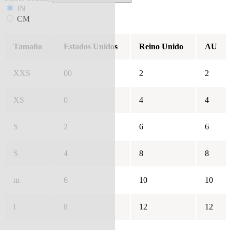
IN
CM
Tamaño
Estados Unidos
Reino Unido
AU
XXS
00
2
2
XS
0
4
4
S
2
6
6
S
4
8
8
m
6
10
10
l
8
12
12