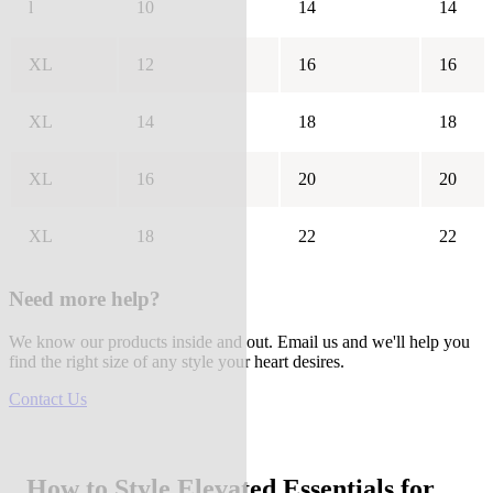
l
10
14
14
XL
12
16
16
XL
14
18
18
XL
16
20
20
XL
18
22
22
Need more help?
We know our products inside and out. Email us and we'll help you
find the right size of any style your heart desires.
Contact Us
How to Style Elevated Essentials for