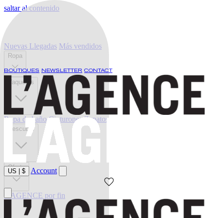
saltar al contenido
Nuevas Llegadas
Más vendidos
Ropa
BOUTIQUES
NEWSLETTER
CONTACT
Vaqueros
Ropa de baño
Cinturones
Zapatos
Descubrir
Oferta
Account
US
|
$
L'AGENCE por fin