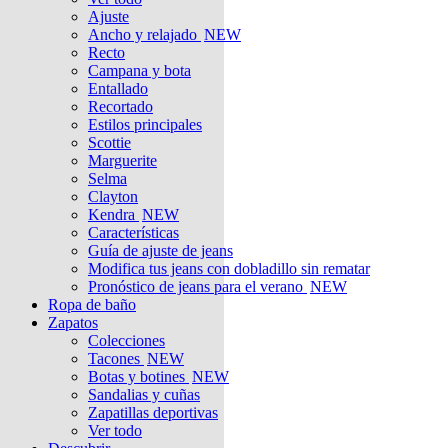
Ajuste
Ancho y relajado
NEW
Recto
Campana y bota
Entallado
Recortado
Estilos principales
Scottie
Marguerite
Selma
Clayton
Kendra
NEW
Características
Guía de ajuste de jeans
Modifica tus jeans con dobladillo sin rematar
Pronóstico de jeans para el verano
NEW
Ropa de baño
Zapatos
Colecciones
Tacones
NEW
Botas y botines
NEW
Sandalias y cuñas
Zapatillas deportivas
Ver todo