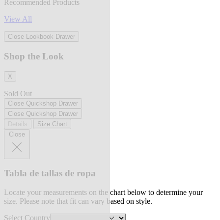
Recommended Products
View All
Close Lookbook Drawer
Shop the Look
X
Sold Out
Close Quickshop Drawer
Close Quickshop Drawer
Details
Size Chart
Close
Tabla de tallas de ropa
Locate your measurements on the chart below to determine your
size. Please note that fit can vary based on style.
Select Country