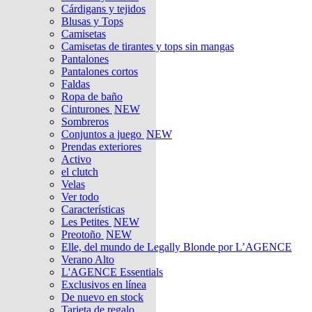
Cárdigans y tejidos
Blusas y Tops
Camisetas
Camisetas de tirantes y tops sin mangas
Pantalones
Pantalones cortos
Faldas
Ropa de baño
Cinturones
NEW
Sombreros
Conjuntos a juego
NEW
Prendas exteriores
Activo
el clutch
Velas
Ver todo
Características
Les Petites
NEW
Preotoño
NEW
Elle, del mundo de Legally Blonde por L’AGENCE
Verano Alto
L'AGENCE Essentials
Exclusivos en línea
De nuevo en stock
Tarjeta de regalo