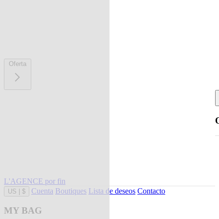
Oferta
L'AGENCE por fin
Cuenta
Boutiques
Lista de deseos
Contacto
US
|
$
MY BAG