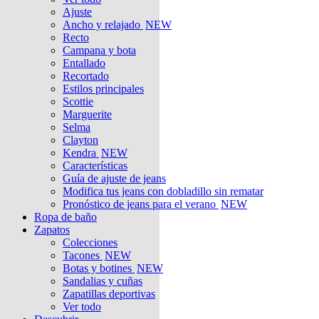
Ajuste
Ancho y relajado
NEW
Recto
Campana y bota
Entallado
Recortado
Estilos principales
Scottie
Marguerite
Selma
Clayton
Kendra
NEW
Características
Guía de ajuste de jeans
Modifica tus jeans con dobladillo sin rematar
Pronóstico de jeans para el verano
NEW
Ropa de baño
Zapatos
Colecciones
Tacones
NEW
Botas y botines
NEW
Sandalias y cuñas
Zapatillas deportivas
Ver todo