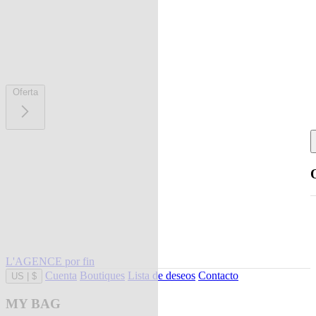
Oferta
L'AGENCE por fin
Cuenta
Boutiques
Lista de deseos
Contacto
US
|
$
MY BAG