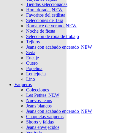
Tiendas seleccionadas
Hora dorada
NEW
Favoritos del estilista
Selecciones de Tara
Romance de verano
NEW
Noche de fiesta
Selección de ropa de trabajo
Tejidos
Jeans con acabado encerado
NEW
Seda
Encaje
Cuero
Popelina
Lentejuela
Lino
Vaqueros
Colecciones
Les Petites
NEW
Nuevos Jeans
Jeans blancos
Jeans con acabado encerado
NEW
Chaquetas vaqueras
Shorts y faldas
Jeans envejecidos
Ver todo