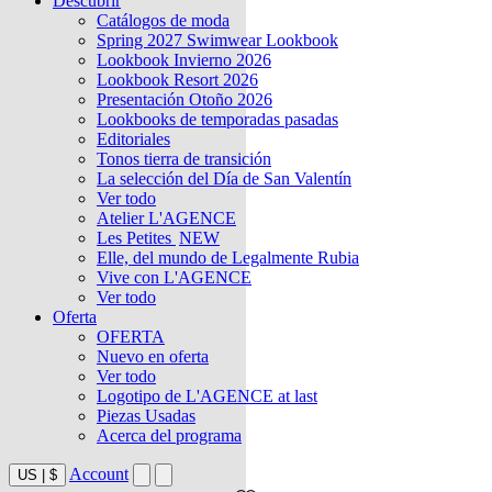
Descubrir
Catálogos de moda
Spring 2027 Swimwear Lookbook
Lookbook Invierno 2026
Lookbook Resort 2026
Presentación Otoño 2026
Lookbooks de temporadas pasadas
Editoriales
Tonos tierra de transición
La selección del Día de San Valentín
Ver todo
Atelier L'AGENCE
Les Petites
NEW
Elle, del mundo de Legalmente Rubia
Vive con L'AGENCE
Ver todo
Oferta
OFERTA
Nuevo en oferta
Ver todo
Logotipo de L'AGENCE at last
Piezas Usadas
Acerca del programa
Account
US
|
$