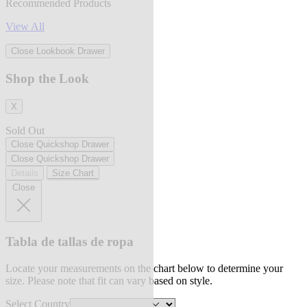
Recommended Products
View All
Close Lookbook Drawer
Shop the Look
X
Sold Out
Close Quickshop Drawer
Close Quickshop Drawer
Details
Size Chart
Close
Tabla de tallas de ropa
Locate your measurements on the chart below to determine your
size. Please note that fit can vary based on style.
Select Country