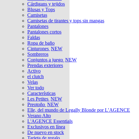
Cárdigans y tejidos
Blusas y Tops
Camisetas
Camisetas de tirantes y tops sin mangas
Pantalones
Pantalones cortos
Faldas
Ropa de baño
Cinturones
NEW
Sombreros
Conjuntos a juego
NEW
Prendas exteriores
Activo
el clutch
Velas
Ver todo
Características
Les Petites
NEW
Preotoño
NEW
Elle, del mundo de Legally Blonde por L’AGENCE
Verano Alto
L'AGENCE Essentials
Exclusivos en línea
De nuevo en stock
Tarjeta de regalo