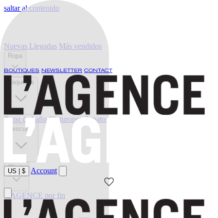
saltar al contenido
Nuevas Llegadas
Más vendidos
Ropa
BOUTIQUES
NEWSLETTER
CONTACT
Vaqueros
Ropa de baño
Cinturones
Zapatos
Descubrir
Oferta
Account
US
|
$
L'AGENCE por fin