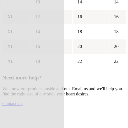
l
10
14
14
XL
12
16
16
XL
14
18
18
XL
16
20
20
XL
18
22
22
Need more help?
We know our products inside and out. Email us and we'll help you
find the right size of any style your heart desires.
Contact Us