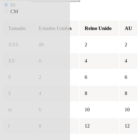
IN
CM
Tamaño
Estados Unidos
Reino Unido
AU
XXS
00
2
2
XS
0
4
4
S
2
6
6
S
4
8
8
m
6
10
10
l
8
12
12