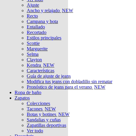
Ajuste
Ancho y relajado
NEW
Recto
Campana y bota
Entallado
Recortado
Estilos principales
Scottie
Marguerite
Selma
Clayton
Kendra
NEW
Características
Guía de ajuste de jeans
Modifica tus jeans con dobladillo sin rematar
Pronóstico de jeans para el verano
NEW
Ropa de baño
Zapatos
Colecciones
Tacones
NEW
Botas y botines
NEW
Sandalias y cuñas
Zapatillas deportivas
Ver todo