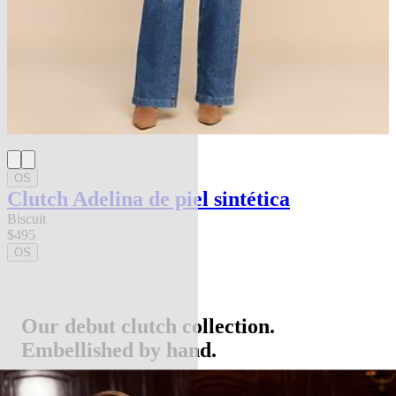
OS
Clutch Adelina de piel sintética
Biscuit
$495
OS
Our debut clutch collection.
Embellished by hand.