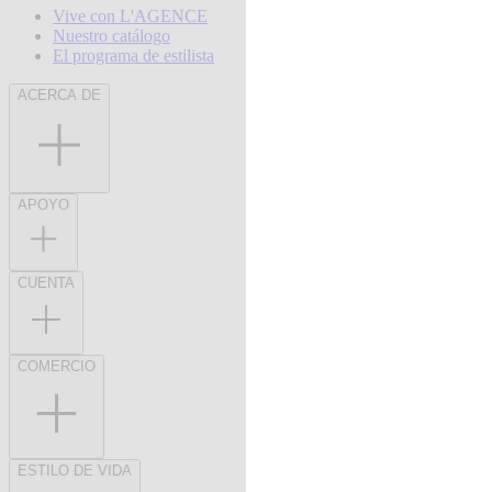
Vive con L'AGENCE
Nuestro catálogo
El programa de estilista
ACERCA DE
APOYO
CUENTA
COMERCIO
ESTILO DE VIDA