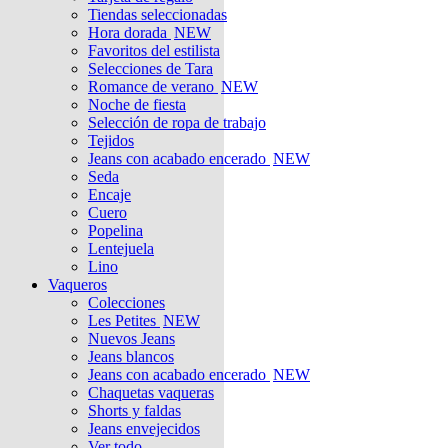
Tiendas seleccionadas
Hora dorada
NEW
Favoritos del estilista
Selecciones de Tara
Romance de verano
NEW
Noche de fiesta
Selección de ropa de trabajo
Tejidos
Jeans con acabado encerado
NEW
Seda
Encaje
Cuero
Popelina
Lentejuela
Lino
Vaqueros
Colecciones
Les Petites
NEW
Nuevos Jeans
Jeans blancos
Jeans con acabado encerado
NEW
Chaquetas vaqueras
Shorts y faldas
Jeans envejecidos
Ver todo