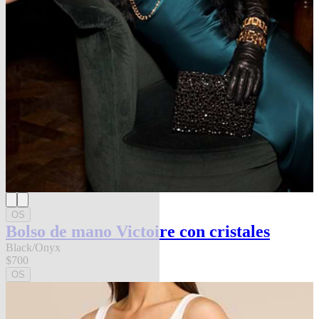
OS
Bolso de mano Victoire con cristales
Black/Onyx
$700
OS