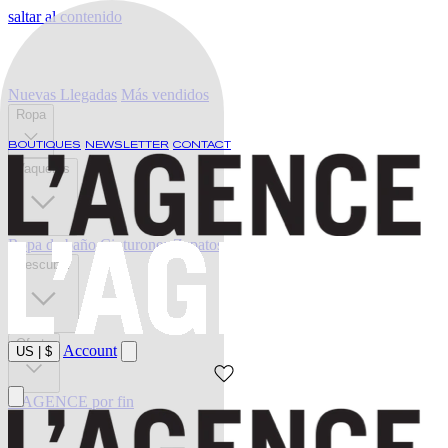
saltar al contenido
Nuevas Llegadas
Más vendidos
Ropa
BOUTIQUES
NEWSLETTER
CONTACT
Vaqueros
Ropa de baño
Cinturones
Zapatos
Descubrir
Oferta
Account
US
|
$
L'AGENCE por fin