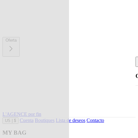
Oferta
L'AGENCE por fin
Cuenta
Boutiques
Lista de deseos
Contacto
US
|
$
MY BAG