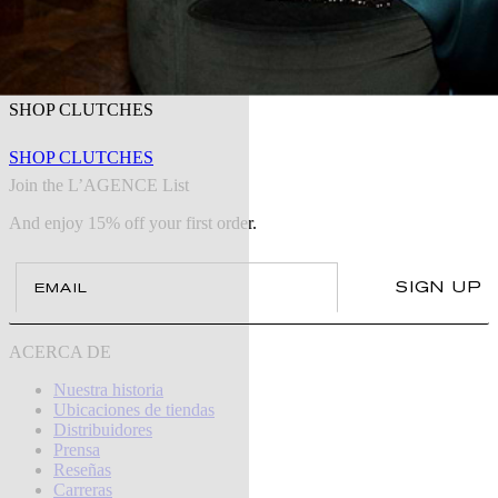
SHOP CLUTCHES
SHOP CLUTCHES
Join the L’AGENCE List
And enjoy 15% off your first order.
Email
SIGN UP
ACERCA DE
Nuestra historia
Ubicaciones de tiendas
Distribuidores
Prensa
Reseñas
Carreras