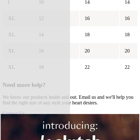
l
10
14
14
XL
12
16
16
XL
14
18
18
XL
16
20
20
XL
18
22
22
Need more help?
We know our products inside and out. Email us and we'll help you
find the right size of any style your heart desires.
Contact Us