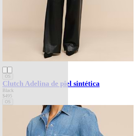
OS
Clutch Adelina de piel sintética
Black
$495
OS