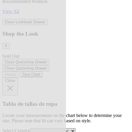
Recommended Products
View All
Close Lookbook Drawer
Shop the Look
X
Sold Out
Close Quickshop Drawer
Close Quickshop Drawer
Details
Size Chart
Close
Tabla de tallas de ropa
Locate your measurements on the chart below to determine your
size. Please note that fit can vary based on style.
Select Country