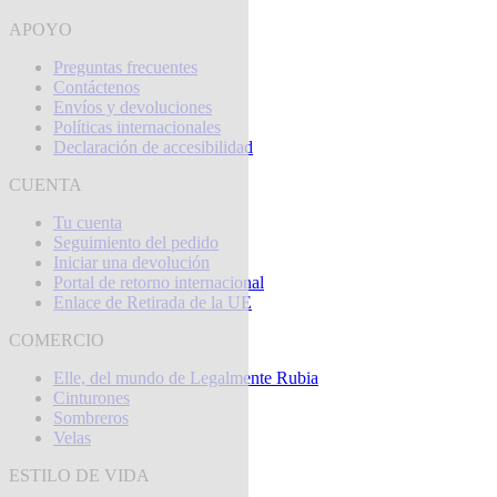
APOYO
Preguntas frecuentes
Contáctenos
Envíos y devoluciones
Políticas internacionales
Declaración de accesibilidad
CUENTA
Tu cuenta
Seguimiento del pedido
Iniciar una devolución
Portal de retorno internacional
Enlace de Retirada de la UE
COMERCIO
Elle, del mundo de Legalmente Rubia
Cinturones
Sombreros
Velas
ESTILO DE VIDA