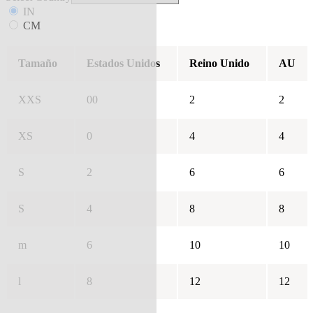
IN
CM
Tamaño
Estados Unidos
Reino Unido
AU
XXS
00
2
2
XS
0
4
4
S
2
6
6
S
4
8
8
m
6
10
10
l
8
12
12