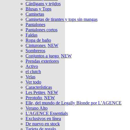
Cárdigans y tejidos
Blusas y Tops
Camisetas
Camisetas de tirantes y tops sin mangas
Pantalones
Pantalones cortos
Faldas
Ropa de baño
Cinturones
NEW
Sombreros
Conjuntos a juego
NEW
Prendas exteriores
Activo
el clutch
Velas
Ver todo
Características
Les Petites
NEW
Preotoño
NEW
Elle, del mundo de Legally Blonde por L’AGENCE
Verano Alto
L'AGENCE Essentials
Exclusivos en línea
De nuevo en stock
Tarjeta de regalo