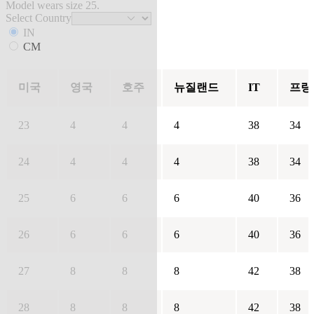
Model wears size 25.
Select Country
IN
CM
미국
영국
호주
뉴질랜드
IT
프랑
23
4
4
4
38
34
24
4
4
4
38
34
25
6
6
6
40
36
26
6
6
6
40
36
27
8
8
8
42
38
28
8
8
8
42
38