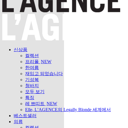
신상품
컬렉션
프리폴
NEW
한여름
재입고 되었습니다
기성복
청바지
모두 보기
특징
레 쁘띠트
NEW
Elle, L’AGENCE의 Legally Blonde 세계에서
베스트셀러
의류
컬렉션