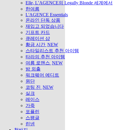
Elle, L’AGENCE의 Legally Blonde 세계에서
한여름
L'AGENCE Essentials
온라인 단독 상품
재입고 되었습니다
기프트 카드
큐레이션 샵
황금 시간
NEW
스타일리스트 추천 아이템
타라의 추천 아이템
여름 로맨스
NEW
밤 외출
워크웨어 에디트
원단
코팅 진
NEW
실크
레이스
가죽
포플린
스팽글
린넨
청바지