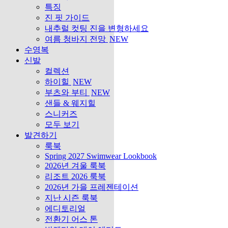
특징
진 핏 가이드
내추럴 컷팅 진을 변형하세요
여름 청바지 전망
NEW
수영복
신발
컬렉션
하이힐
NEW
부츠와 부티
NEW
샌들 & 웨지힐
스니커즈
모두 보기
발견하기
룩북
Spring 2027 Swimwear Lookbook
2026년 겨울 룩북
리조트 2026 룩북
2026년 가을 프레젠테이션
지난 시즌 룩북
에디토리얼
전환기 어스 톤