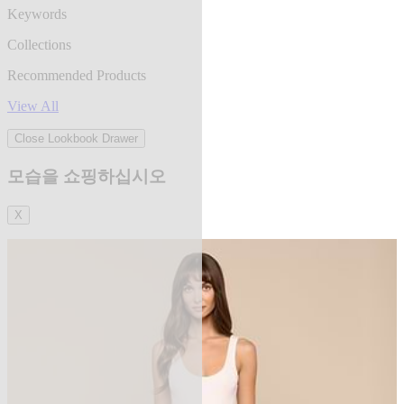
Keywords
Collections
Recommended Products
View All
Close Lookbook Drawer
모습을 쇼핑하십시오
X