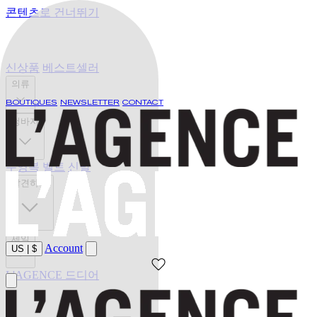
콘텐츠로 건너뛰기
신상품
베스트셀러
의류
BOUTIQUES
NEWSLETTER
CONTACT
청바지
수영복
벨트
신발
발견하기
세일
Account
US
|
$
L'AGENCE 드디어