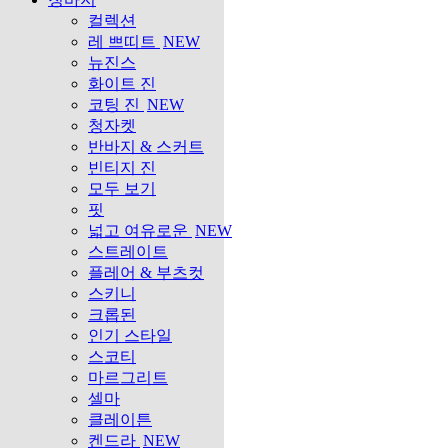
컬렉션
레 쁘띠트
NEW
뉴진스
화이트 진
코팅 진
NEW
청자켓
반바지 & 스커트
빈티지 진
모두 보기
핏
넓고 여유로운
NEW
스트레이트
플레어 & 부츠컷
스키니
크롭된
인기 스타일
스코티
마르그리트
셀마
클레이튼
켄드라
NEW