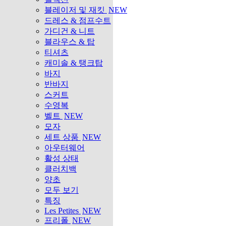
블레이저 및 재킷
NEW
드레스 & 점프수트
가디건 & 니트
블라우스 & 탑
티셔츠
캐미솔 & 탱크탑
바지
반바지
스커트
수영복
벨트
NEW
모자
세트 상품
NEW
아우터웨어
활성 상태
클러치백
양초
모두 보기
특징
Les Petites
NEW
프리폴
NEW