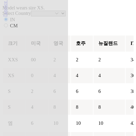
Model wears size XS.
Select Country
IN
CM
크기
미국
영국
호주
뉴질랜드
IT
XXS
00
2
2
2
34
XS
0
4
4
4
36
S
2
6
6
6
38
S
4
8
8
8
40
엠
6
10
10
10
42