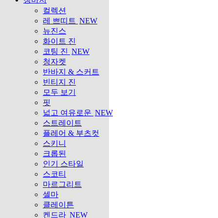
컬렉션
레 쁘띠트
NEW
뉴진스
화이트 진
코팅 진
NEW
청자켓
반바지 & 스커트
빈티지 진
모두 보기
핏
넓고 여유로운
NEW
스트레이트
플레어 & 부츠컷
스키니
크롭된
인기 스타일
스코티
마르그리트
셀마
클레이튼
켄드라
NEW