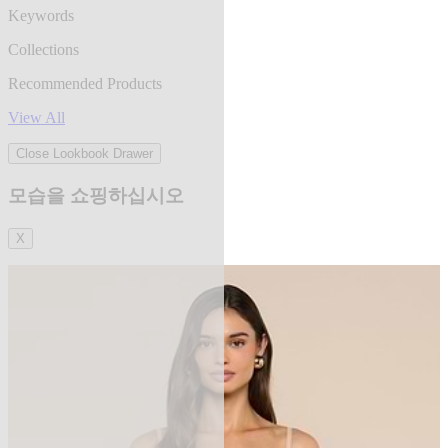
Keywords
Collections
Recommended Products
View All
Close Lookbook Drawer
모습을 쇼핑하십시오
X