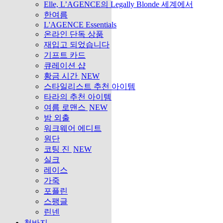
Elle, L’AGENCE의 Legally Blonde 세계에서
한여름
L'AGENCE Essentials
온라인 단독 상품
재입고 되었습니다
기프트 카드
큐레이션 샵
황금 시간
NEW
스타일리스트 추천 아이템
타라의 추천 아이템
여름 로맨스
NEW
밤 외출
워크웨어 에디트
원단
코팅 진
NEW
실크
레이스
가죽
포플린
스팽글
린넨
청바지