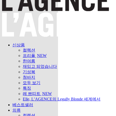
신상품
컬렉션
프리폴
NEW
한여름
재입고 되었습니다
기성복
청바지
모두 보기
특징
레 쁘띠트
NEW
Elle, L’AGENCE의 Legally Blonde 세계에서
베스트셀러
의류
컬렉션