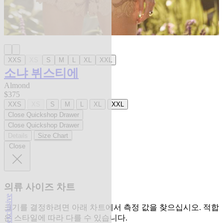
XXS
XS
S
M
L
XL
XXL
소냐 뷔스티에
Almond
$375
XXS
XS
S
M
L
XL
XXL
Close Quickshop Drawer
Close Quickshop Drawer
Details
Size Chart
Close
의류 사이즈 차트
l'agence exclusive
크기를 결정하려면 아래 차트에서 측정 값을 찾으십시오. 적합
은 스타일에 따라 다를 수 있습니다.