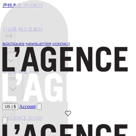
콘텐츠로 건너뛰기
신상품
베스트셀러
의류
BOUTIQUES
NEWSLETTER
CONTACT
청바지
수영복
벨트
신발
발견하기
세일
Account
US
|
$
L'AGENCE 드디어