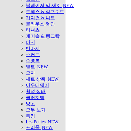
블레이저 및 재킷
NEW
드레스 & 점프수트
가디건 & 니트
블라우스 & 탑
티셔츠
캐미솔 & 탱크탑
바지
반바지
스커트
수영복
벨트
NEW
모자
세트 상품
NEW
아우터웨어
활성 상태
클러치백
양초
모두 보기
특징
Les Petites
NEW
프리폴
NEW