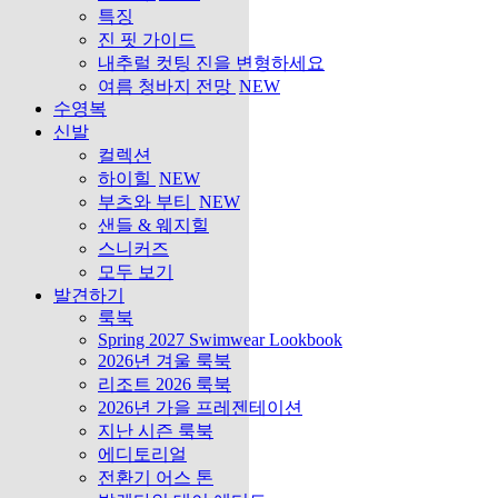
특징
진 핏 가이드
내추럴 컷팅 진을 변형하세요
여름 청바지 전망
NEW
수영복
신발
컬렉션
하이힐
NEW
부츠와 부티
NEW
샌들 & 웨지힐
스니커즈
모두 보기
발견하기
룩북
Spring 2027 Swimwear Lookbook
2026년 겨울 룩북
리조트 2026 룩북
2026년 가을 프레젠테이션
지난 시즌 룩북
에디토리얼
전환기 어스 톤