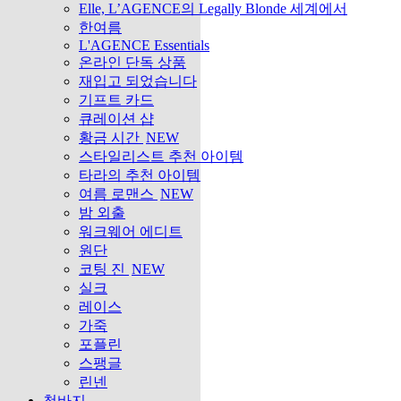
Elle, L’AGENCE의 Legally Blonde 세계에서
한여름
L'AGENCE Essentials
온라인 단독 상품
재입고 되었습니다
기프트 카드
큐레이션 샵
황금 시간
NEW
스타일리스트 추천 아이템
타라의 추천 아이템
여름 로맨스
NEW
밤 외출
워크웨어 에디트
원단
코팅 진
NEW
실크
레이스
가죽
포플린
스팽글
린넨
청바지