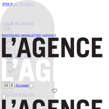
콘텐츠로 건너뛰기
신상품
베스트셀러
의류
BOUTIQUES
NEWSLETTER
CONTACT
청바지
수영복
벨트
신발
발견하기
세일
Account
US
|
$
L'AGENCE 드디어