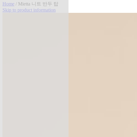
Home
/ Mietta 니트 반두 탑
Skip to product information