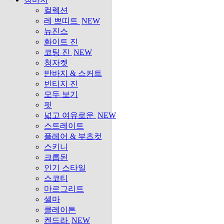
컬렉션
레 쁘띠트
NEW
뉴진스
화이트 진
코팅 진
NEW
청자켓
반바지 & 스커트
빈티지 진
모두 보기
핏
넓고 여유로운
NEW
스트레이트
플레어 & 부츠컷
스키니
크롭된
인기 스타일
스코티
마르그리트
셀마
클레이튼
켄드라
NEW