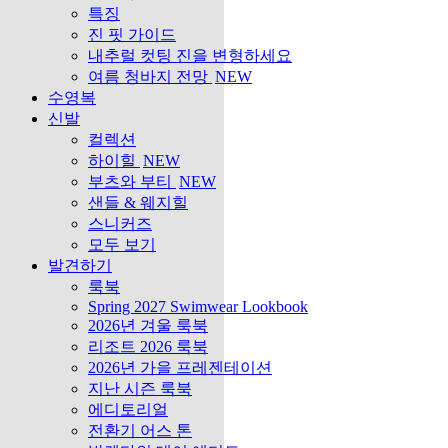
특징
진 핏 가이드
내추럴 컷팅 진을 변형하세요
여름 청바지 전망
NEW
수영복
신발
컬렉션
하이힐
NEW
부츠와 부티
NEW
샌들 & 웨지힐
스니커즈
모두 보기
발견하기
룩북
Spring 2027 Swimwear Lookbook
2026년 겨울 룩북
리조트 2026 룩북
2026년 가을 프레젠테이션
지난 시즌 룩북
에디토리얼
전환기 어스 톤