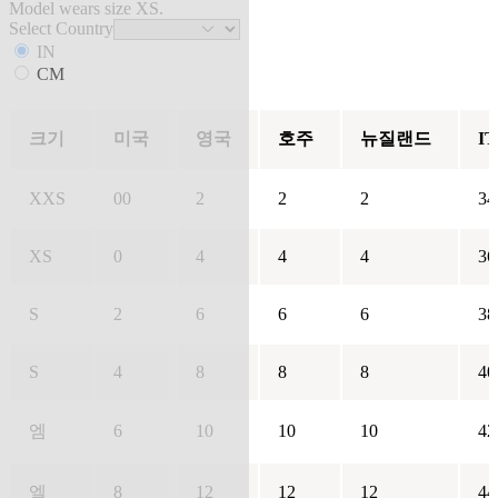
Model wears size XS.
Select Country
IN
CM
크기
미국
영국
호주
뉴질랜드
IT
XXS
00
2
2
2
34
XS
0
4
4
4
36
S
2
6
6
6
38
S
4
8
8
8
40
엠
6
10
10
10
42
엘
8
12
12
12
44