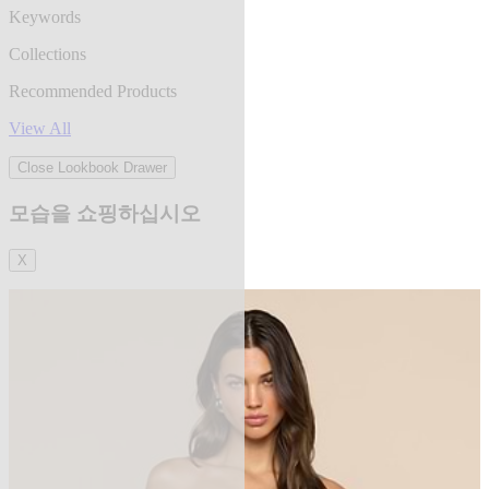
Keywords
Collections
Recommended Products
View All
Close Lookbook Drawer
모습을 쇼핑하십시오
X