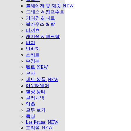
블레이저 및 재킷
NEW
드레스 & 점프수트
가디건 & 니트
블라우스 & 탑
티셔츠
캐미솔 & 탱크탑
바지
반바지
스커트
수영복
벨트
NEW
모자
세트 상품
NEW
아우터웨어
활성 상태
클러치백
양초
모두 보기
특징
Les Petites
NEW
프리폴
NEW