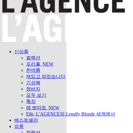
신상품
컬렉션
프리폴
NEW
한여름
재입고 되었습니다
기성복
청바지
모두 보기
특징
레 쁘띠트
NEW
Elle, L’AGENCE의 Legally Blonde 세계에서
베스트셀러
의류
컬렉션