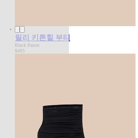
릴리 키튼힐 부티
Black Patent
$495