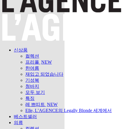
신상품
컬렉션
프리폴
NEW
한여름
재입고 되었습니다
기성복
청바지
모두 보기
특징
레 쁘띠트
NEW
Elle, L’AGENCE의 Legally Blonde 세계에서
베스트셀러
의류
컬렉션