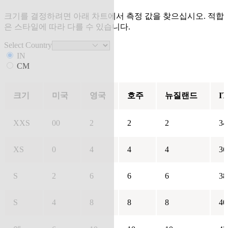
크기를 결정하려면 아래 차트에서 측정 값을 찾으십시오. 적합
은 스타일에 따라 다를 수 있습니다.
Select Country
IN
CM
크기
미국
영국
호주
뉴질랜드
IT
XXS
00
2
2
2
34
XS
0
4
4
4
36
S
2
6
6
6
38
S
4
8
8
8
40