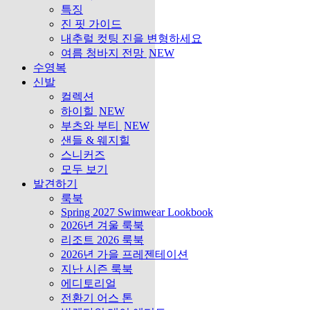
특징
진 핏 가이드
내추럴 컷팅 진을 변형하세요
여름 청바지 전망
NEW
수영복
신발
컬렉션
하이힐
NEW
부츠와 부티
NEW
샌들 & 웨지힐
스니커즈
모두 보기
발견하기
룩북
Spring 2027 Swimwear Lookbook
2026년 겨울 룩북
리조트 2026 룩북
2026년 가을 프레젠테이션
지난 시즌 룩북
에디토리얼
전환기 어스 톤