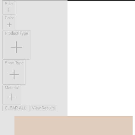
Size
Color
Product Type
Shoe Type
Material
CLEAR ALL
View Results