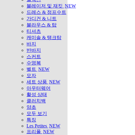
블레이저 및 재킷
NEW
드레스 & 점프수트
가디건 & 니트
블라우스 & 탑
티셔츠
캐미솔 & 탱크탑
바지
반바지
스커트
수영복
벨트
NEW
모자
세트 상품
NEW
아우터웨어
활성 상태
클러치백
양초
모두 보기
특징
Les Petites
NEW
프리폴
NEW