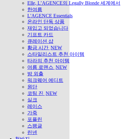
Elle, L’AGENCE의 Legally Blonde 세계에서
한여름
L'AGENCE Essentials
온라인 단독 상품
재입고 되었습니다
기프트 카드
큐레이션 샵
황금 시간
NEW
스타일리스트 추천 아이템
타라의 추천 아이템
여름 로맨스
NEW
밤 외출
워크웨어 에디트
원단
코팅 진
NEW
실크
레이스
가죽
포플린
스팽글
린넨
청바지