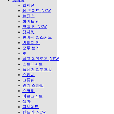
컬렉션
레 쁘띠트
NEW
뉴진스
화이트 진
코팅 진
NEW
청자켓
반바지 & 스커트
빈티지 진
모두 보기
핏
넓고 여유로운
NEW
스트레이트
플레어 & 부츠컷
스키니
크롭된
인기 스타일
스코티
마르그리트
셀마
클레이튼
켄드라
NEW