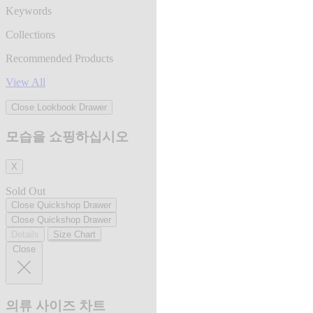
Keywords
Collections
Recommended Products
View All
Close Lookbook Drawer
모습을 쇼핑하십시오
X
Sold Out
Close Quickshop Drawer
Close Quickshop Drawer
Details
Size Chart
Close
의류 사이즈 차트