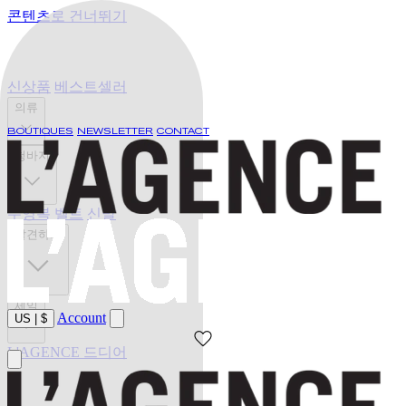
콘텐츠로 건너뛰기
신상품
베스트셀러
의류
BOUTIQUES
NEWSLETTER
CONTACT
청바지
수영복
벨트
신발
발견하기
세일
Account
US
|
$
L'AGENCE 드디어