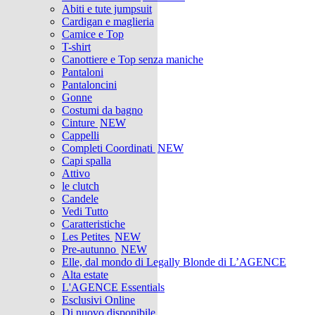
Abiti e tute jumpsuit
Cardigan e maglieria
Camice e Top
T-shirt
Canottiere e Top senza maniche
Pantaloni
Pantaloncini
Gonne
Costumi da bagno
Cinture
NEW
Cappelli
Completi Coordinati
NEW
Capi spalla
Attivo
le clutch
Candele
Vedi Tutto
Caratteristiche
Les Petites
NEW
Pre-autunno
NEW
Elle, dal mondo di Legally Blonde di L’AGENCE
Alta estate
L'AGENCE Essentials
Esclusivi Online
Di nuovo disponibile