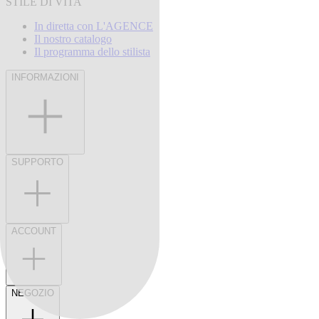
STILE DI VITA
In diretta con L'AGENCE
Il nostro catalogo
Il programma dello stilista
INFORMAZIONI
SUPPORTO
ACCOUNT
NEGOZIO