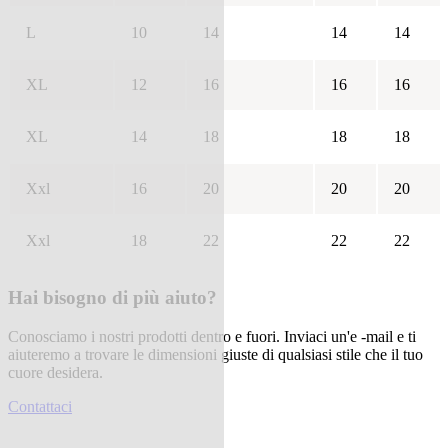
L
10
14
14
14
XL
12
16
16
16
XL
14
18
18
18
Xxl
16
20
20
20
Xxl
18
22
22
22
Hai bisogno di più aiuto?
Conosciamo i nostri prodotti dentro e fuori. Inviaci un'e -mail e ti
aiuteremo a trovare le dimensioni giuste di qualsiasi stile che il tuo
cuore desidera.
Contattaci