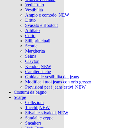
Vedi Tutto
Vestibilità
Ampio e comodo
NEW
Dritto
Svasato e Bootcut
Attillato
Corto
Stili principali
Scottie
Margherita
Selma
Clayton
Kendra
NEW
Caratteristiche
Guida alle vestibilità dei jeans
Modifica i tuoi jeans con orlo grezzo
Previsioni per i jeans estivi
NEW
Costumi da bagno
Scarpe
Collezioni
Tacchi
NEW
Stivali e stivaletti
NEW
Sandali e zeppe
Sneakers