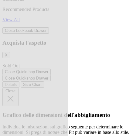
Recommended Products
View All
Close Lookbook Drawer
Acquista l'aspetto
X
Sold Out
Close Quickshop Drawer
Close Quickshop Drawer
Details
Size Chart
Close
Grafico delle dimensioni dell'abbigliamento
Individua le misurazioni sul grafico seguente per determinare le
dimensioni. Si prega di notare che Fit può variare in base allo stile.