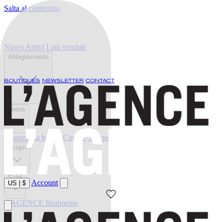
Salta al contenuto
Nuovi Arrivi
I più venduti
Abbigliamento
BOUTIQUES
NEWSLETTER
CONTACT
Jeans
Costumi da bagno
Cinture
Scarpe
Scopri
Saldi
Account
US
|
$
L'AGENCE finalmente