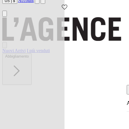
Account
US
|
$
Nuovi Arrivi
I più venduti
Abbigliamento