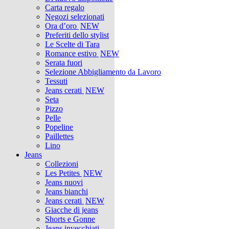
Carta regalo
Negozi selezionati
Ora d’oro
NEW
Preferiti dello stylist
Le Scelte di Tara
Romance estivo
NEW
Serata fuori
Selezione Abbigliamento da Lavoro
Tessuti
Jeans cerati
NEW
Seta
Pizzo
Pelle
Popeline
Paillettes
Lino
Jeans
Collezioni
Les Petites
NEW
Jeans nuovi
Jeans bianchi
Jeans cerati
NEW
Giacche di jeans
Shorts e Gonne
Jeans invecchiati