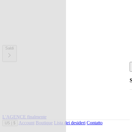
Saldi
L'AGENCE finalmente
Account
Boutique
Lista dei desideri
Contatto
US
|
$