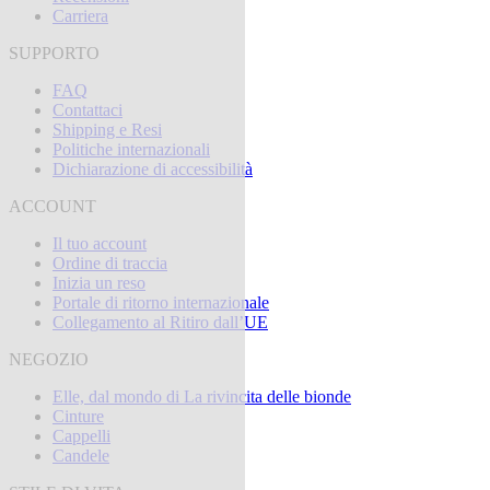
Carriera
SUPPORTO
FAQ
Contattaci
Shipping e Resi
Politiche internazionali
Dichiarazione di accessibilità
ACCOUNT
Il tuo account
Ordine di traccia
Inizia un reso
Portale di ritorno internazionale
Collegamento al Ritiro dall’UE
NEGOZIO
Elle, dal mondo di La rivincita delle bionde
Cinture
Cappelli
Candele