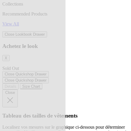
Collections
Recommended Products
View All
Close Lookbook Drawer
Achetez le look
X
Sold Out
Close Quickshop Drawer
Close Quickshop Drawer
Details
Size Chart
Close
Tableau des tailles de vêtements
Localisez vos mesures sur le graphique ci-dessous pour déterminer