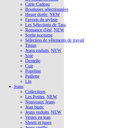
Carte Cadeau
Boutiques sélectionnées
Heure dorée
NEW
Favoris du styliste
Les Sélections de Tara
Romance d'été
NEW
Sortie nocturne
Sélection de vêtements de travail
Tissus
Jeans enduits
NEW
Soie
Dentelle
Cuir
Popeline
Paillette
Lin
Jeans
Collections
Les Petites
NEW
Nouveaux Jeans
Jean blanc
Jeans enduits
NEW
Vestes en jean
Shorts et jupes
Jeans vieillis