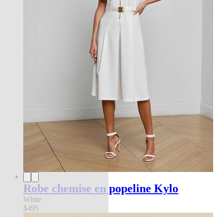
Robe chemise en popeline Kylo
White
$495