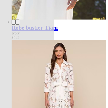
Robe bustier Tiani
Ivory
$595