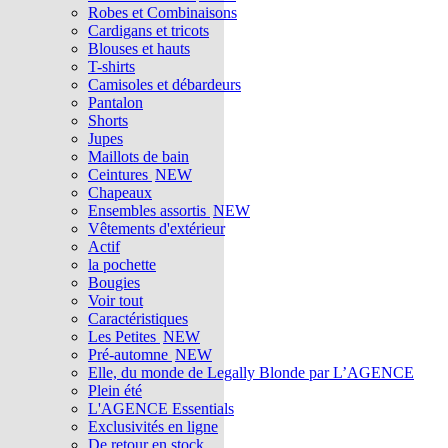
Robes et Combinaisons
Cardigans et tricots
Blouses et hauts
T-shirts
Camisoles et débardeurs
Pantalon
Shorts
Jupes
Maillots de bain
Ceintures
NEW
Chapeaux
Ensembles assortis
NEW
Vêtements d'extérieur
Actif
la pochette
Bougies
Voir tout
Caractéristiques
Les Petites
NEW
Pré-automne
NEW
Elle, du monde de Legally Blonde par L’AGENCE
Plein été
L'AGENCE Essentials
Exclusivités en ligne
De retour en stock