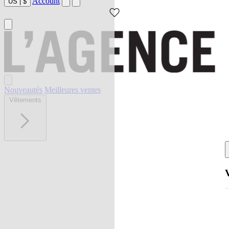
Account
US
|
$
Nouveautés
Meilleures ventes
Vêtements