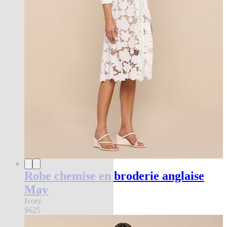
Robe chemise en broderie anglaise
May
Ivory
$625