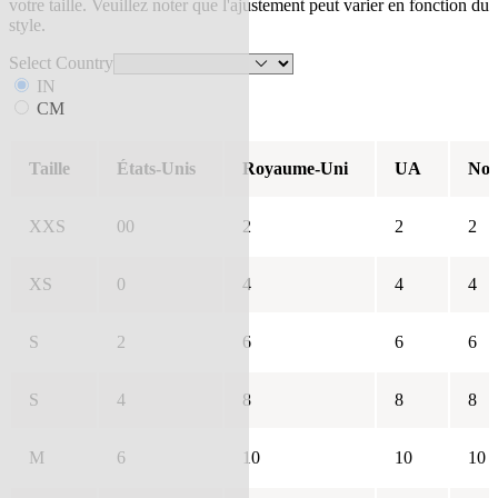
votre taille. Veuillez noter que l'ajustement peut varier en fonction du
style.
Select Country
IN
CM
Taille
États-Unis
Royaume-Uni
UA
Nou
XXS
00
2
2
2
XS
0
4
4
4
S
2
6
6
6
S
4
8
8
8
M
6
10
10
10