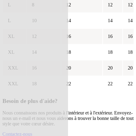
L
8
12
12
12
L
10
14
14
14
XL
12
16
16
16
XL
14
18
18
18
XXL
16
20
20
20
XXL
18
22
22
22
Besoin de plus d'aide?
Nous connaissons nos produits à l'intérieur et à l'extérieur. Envoyez-
nous un e-mail et nous vous aiderons à trouver la bonne taille de tout
style que votre cœur désire.
Contactez-nous