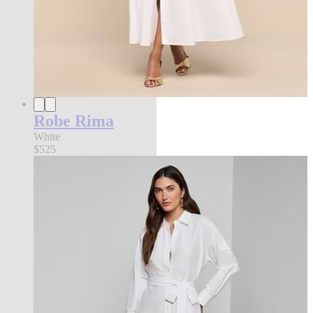
Robe Rima
White
$525