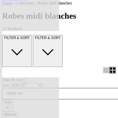
Home
/
Collections
/ Robes midi blanches
Robes midi blanches
12 Products
FILTER & SORT
FILTER & SORT
Filter & Sort
Sort
SORT BY
Size
Material