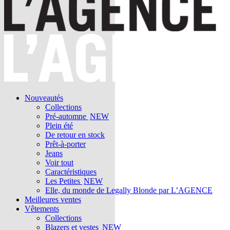
Nouveautés
Collections
Pré-automne
NEW
Plein été
De retour en stock
Prêt-à-porter
Jeans
Voir tout
Caractéristiques
Les Petites
NEW
Elle, du monde de Legally Blonde par L’AGENCE
Meilleures ventes
Vêtements
Collections
Blazers et vestes
NEW