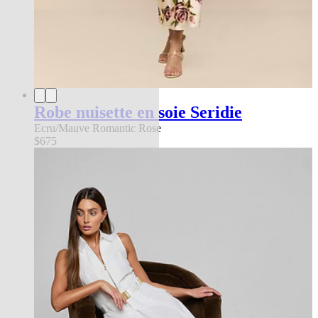
Robe nuisette en soie Seridie
Ecru/Mauve Romantic Rose
$675