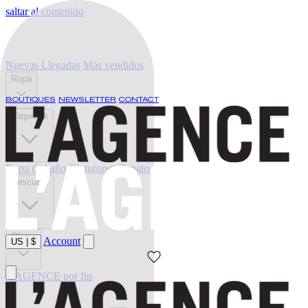
saltar al contenido
Nuevas Llegadas
Más vendidos
Ropa
BOUTIQUES
NEWSLETTER
CONTACT
Vaqueros
Ropa de baño
Cinturones
Zapatos
Descubrir
Oferta
Account
US
|
$
L'AGENCE por fin