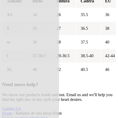
Tamaño
busto
cintura
Cadera
EU
XS
34
26
35.5
36
S
35
27
36.5
38
m
36
28
37.5
40
l
37-38.5
29-30.5
38.5-40
42-44
XL
40
32
40.5
46
Need more help?
We know our products inside and out. Email us and we'll help you
find the right size of any style your heart desires.
Contact Us
Home
/ Bañador de una pieza Remi
Skip to product information