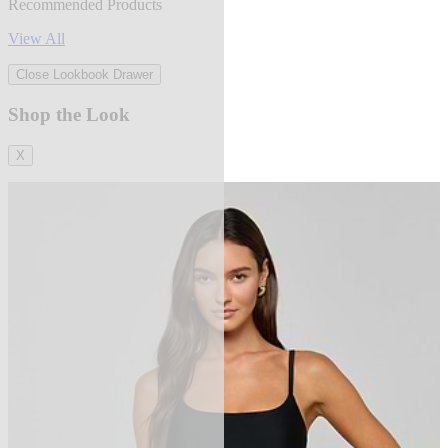
Recommended Products
View All
Close Lookbook Drawer
Shop the Look
X