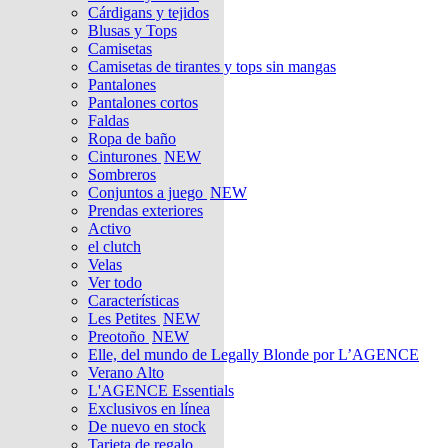
Cárdigans y tejidos
Blusas y Tops
Camisetas
Camisetas de tirantes y tops sin mangas
Pantalones
Pantalones cortos
Faldas
Ropa de baño
Cinturones
NEW
Sombreros
Conjuntos a juego
NEW
Prendas exteriores
Activo
el clutch
Velas
Ver todo
Características
Les Petites
NEW
Preotoño
NEW
Elle, del mundo de Legally Blonde por L’AGENCE
Verano Alto
L'AGENCE Essentials
Exclusivos en línea
De nuevo en stock
Tarjeta de regalo