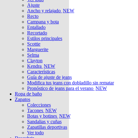
Ajuste
Ancho y relajado
NEW
Recto
Campana y bota
Entallado
Recortado
Estilos principales
Scottie
Marguerite
Selma
Clayton
Kendra
NEW
Características
Guía de ajuste de jeans
Modifica tus jeans con dobladillo sin rematar
Pronóstico de jeans para el verano
NEW
Ropa de baño
Zapatos
Colecciones
Tacones
NEW
Botas y botines
NEW
Sandalias y cuñas
Zapatillas deportivas
Ver todo