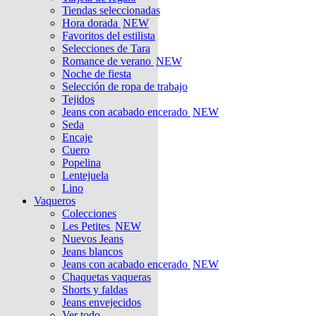
Tiendas seleccionadas
Hora dorada
NEW
Favoritos del estilista
Selecciones de Tara
Romance de verano
NEW
Noche de fiesta
Selección de ropa de trabajo
Tejidos
Jeans con acabado encerado
NEW
Seda
Encaje
Cuero
Popelina
Lentejuela
Lino
Vaqueros
Colecciones
Les Petites
NEW
Nuevos Jeans
Jeans blancos
Jeans con acabado encerado
NEW
Chaquetas vaqueras
Shorts y faldas
Jeans envejecidos
Ver todo