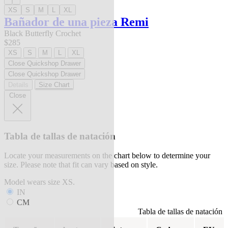
XS
S
M
L
XL
Bañador de una pieza Remi
Black Butterfly Crochet
$285
XS
S
M
L
XL
Close Quickshop Drawer
Close Quickshop Drawer
Details
Size Chart
Close
Tabla de tallas de natación
Locate your measurements on the chart below to determine your
size. Please note that fit can vary based on style.
Model wears size XS.
IN
CM
Tabla de tallas de natación