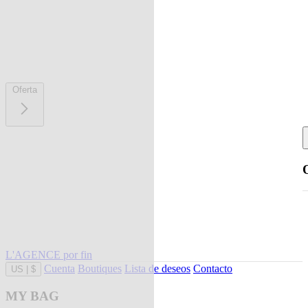
Oferta
L'AGENCE por fin
Cuenta
Boutiques
Lista de deseos
Contacto
US
|
$
MY BAG