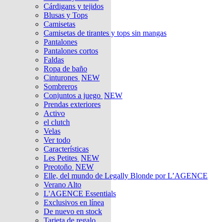
Cárdigans y tejidos
Blusas y Tops
Camisetas
Camisetas de tirantes y tops sin mangas
Pantalones
Pantalones cortos
Faldas
Ropa de baño
Cinturones
NEW
Sombreros
Conjuntos a juego
NEW
Prendas exteriores
Activo
el clutch
Velas
Ver todo
Características
Les Petites
NEW
Preotoño
NEW
Elle, del mundo de Legally Blonde por L’AGENCE
Verano Alto
L'AGENCE Essentials
Exclusivos en línea
De nuevo en stock
Tarjeta de regalo