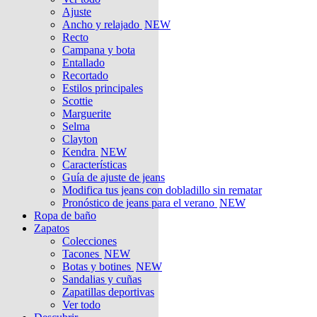
Ajuste
Ancho y relajado
NEW
Recto
Campana y bota
Entallado
Recortado
Estilos principales
Scottie
Marguerite
Selma
Clayton
Kendra
NEW
Características
Guía de ajuste de jeans
Modifica tus jeans con dobladillo sin rematar
Pronóstico de jeans para el verano
NEW
Ropa de baño
Zapatos
Colecciones
Tacones
NEW
Botas y botines
NEW
Sandalias y cuñas
Zapatillas deportivas
Ver todo