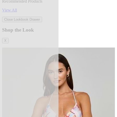
Recommended Products
View All
Close Lookbook Drawer
Shop the Look
X