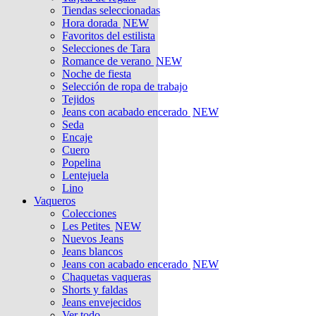
Tiendas seleccionadas
Hora dorada
NEW
Favoritos del estilista
Selecciones de Tara
Romance de verano
NEW
Noche de fiesta
Selección de ropa de trabajo
Tejidos
Jeans con acabado encerado
NEW
Seda
Encaje
Cuero
Popelina
Lentejuela
Lino
Vaqueros
Colecciones
Les Petites
NEW
Nuevos Jeans
Jeans blancos
Jeans con acabado encerado
NEW
Chaquetas vaqueras
Shorts y faldas
Jeans envejecidos
Ver todo