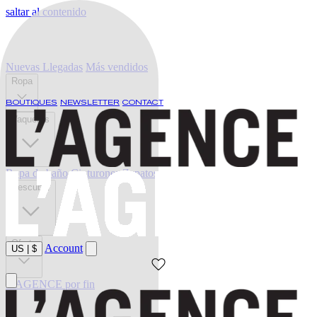
saltar al contenido
Nuevas Llegadas
Más vendidos
Ropa
BOUTIQUES
NEWSLETTER
CONTACT
Vaqueros
Ropa de baño
Cinturones
Zapatos
Descubrir
Oferta
Account
US
|
$
L'AGENCE por fin