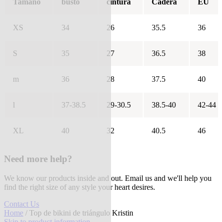
Tamaño
busto
cintura
Cadera
EU
XS
34
26
35.5
36
S
35
27
36.5
38
m
36
28
37.5
40
l
37-38.5
29-30.5
38.5-40
42-44
XL
40
32
40.5
46
Need more help?
We know our products inside and out. Email us and we'll help you
find the right size of any style your heart desires.
Contact Us
Home
/ Top de bikini de triángulo Kristin
Skip to product information