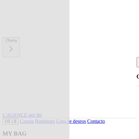
Oferta
L'AGENCE por fin
Cuenta
Boutiques
Lista de deseos
Contacto
US
|
$
MY BAG