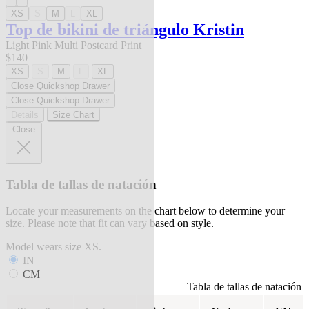
XS
S
M
L
XL
Top de bikini de triángulo Kristin
Light Pink Multi Postcard Print
$140
XS
S
M
L
XL
Close Quickshop Drawer
Close Quickshop Drawer
Details
Size Chart
Close
Tabla de tallas de natación
Locate your measurements on the chart below to determine your
size. Please note that fit can vary based on style.
Model wears size XS.
IN
CM
Tabla de tallas de natación