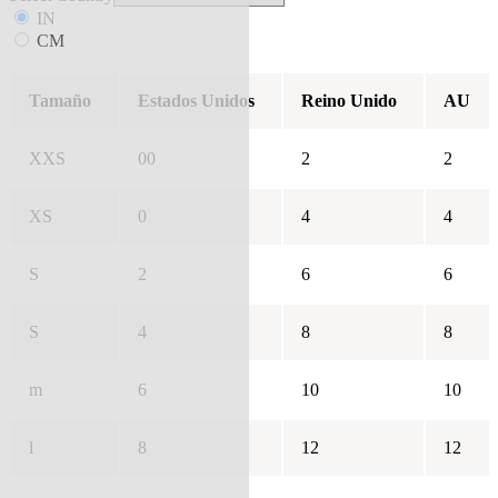
IN
CM
Tamaño
Estados Unidos
Reino Unido
AU
XXS
00
2
2
XS
0
4
4
S
2
6
6
S
4
8
8
m
6
10
10
l
8
12
12