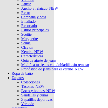
Ajuste
Ancho y relajado
NEW
Recto
Campana y bota
Entallado
Recortado
Estilos principales
Scottie
Marguerite
Selma
Clayton
Kendra
NEW
Características
Guía de ajuste de jeans
Modifica tus jeans con dobladillo sin rematar
Pronóstico de jeans para el verano
NEW
Ropa de baño
Zapatos
Colecciones
Tacones
NEW
Botas y botines
NEW
Sandalias y cuñas
Zapatillas deportivas
Ver todo