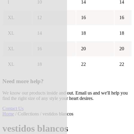
l
10
14
14
XL
12
16
16
XL
14
18
18
XL
16
20
20
XL
18
22
22
Need more help?
We know our products inside and out. Email us and we'll help you
find the right size of any style your heart desires.
Contact Us
Home
/
Collections
/ vestidos blancos
vestidos blancos