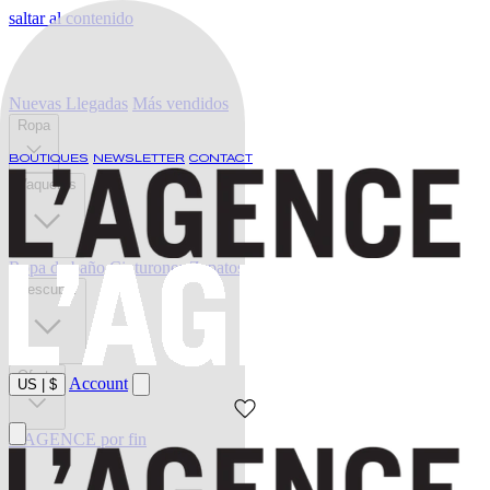
saltar al contenido
Nuevas Llegadas
Más vendidos
Ropa
BOUTIQUES
NEWSLETTER
CONTACT
Vaqueros
Ropa de baño
Cinturones
Zapatos
Descubrir
Oferta
Account
US
|
$
L'AGENCE por fin