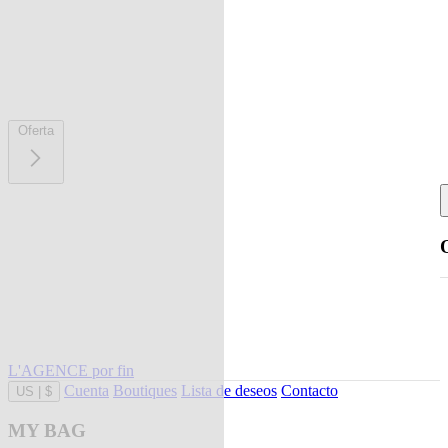
Oferta
L'AGENCE por fin
Cuenta
Boutiques
Lista de deseos
Contacto
US
|
$
MY BAG