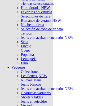
Tiendas seleccionadas
Hora dorada
NEW
Favoritos del estilista
Selecciones de Tara
Romance de verano
NEW
Noche de fiesta
Selección de ropa de trabajo
Tejidos
Jeans con acabado encerado
NEW
Seda
Encaje
Cuero
Popelina
Lentejuela
Lino
Vaqueros
Colecciones
Les Petites
NEW
Nuevos Jeans
Jeans blancos
Jeans con acabado encerado
NEW
Chaquetas vaqueras
Shorts y faldas
Jeans envejecidos
Ver todo