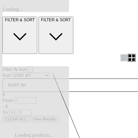
Loading...
FILTER & SORT
FILTER & SORT
Filter & Sort
Sort
SORT BY
$
From
-
$
To
CLEAR ALL
View Results
Loading products...