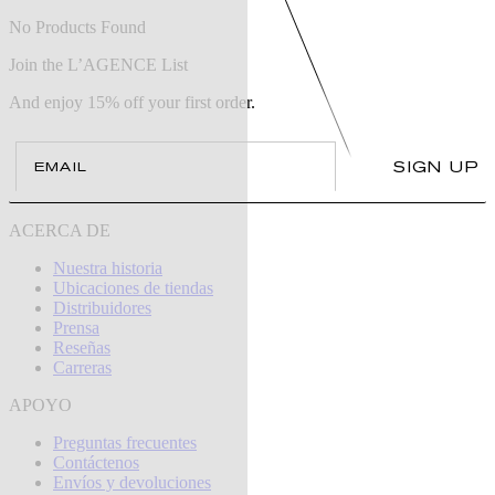
No Products Found
Join the L’AGENCE List
And enjoy 15% off your first order.
Email
SIGN UP
ACERCA DE
Nuestra historia
Ubicaciones de tiendas
Distribuidores
Prensa
Reseñas
Carreras
APOYO
Preguntas frecuentes
Contáctenos
Envíos y devoluciones