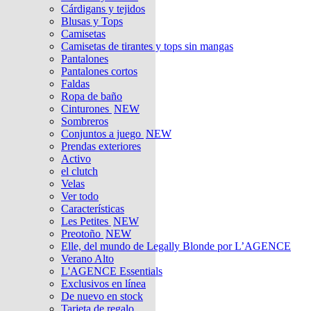
Cárdigans y tejidos
Blusas y Tops
Camisetas
Camisetas de tirantes y tops sin mangas
Pantalones
Pantalones cortos
Faldas
Ropa de baño
Cinturones
NEW
Sombreros
Conjuntos a juego
NEW
Prendas exteriores
Activo
el clutch
Velas
Ver todo
Características
Les Petites
NEW
Preotoño
NEW
Elle, del mundo de Legally Blonde por L’AGENCE
Verano Alto
L'AGENCE Essentials
Exclusivos en línea
De nuevo en stock
Tarjeta de regalo