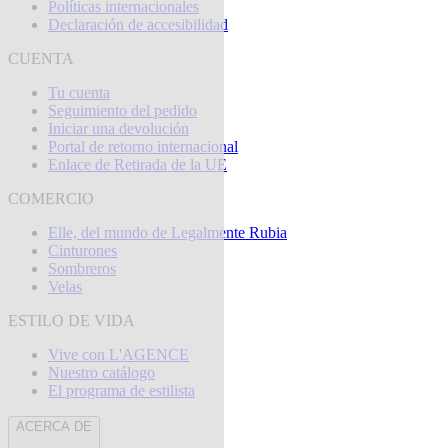
Políticas internacionales
Declaración de accesibilidad
CUENTA
Tu cuenta
Seguimiento del pedido
Iniciar una devolución
Portal de retorno internacional
Enlace de Retirada de la UE
COMERCIO
Elle, del mundo de Legalmente Rubia
Cinturones
Sombreros
Velas
ESTILO DE VIDA
Vive con L'AGENCE
Nuestro catálogo
El programa de estilista
ACERCA DE