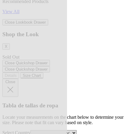
Recommended Products
View All
Close Lookbook Drawer
Shop the Look
X
Sold Out
Close Quickshop Drawer
Close Quickshop Drawer
Details
Size Chart
Close
Tabla de tallas de ropa
Locate your measurements on the chart below to determine your
size. Please note that fit can vary based on style.
Select Country