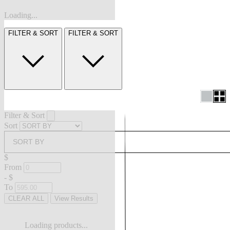
Loading...
FILTER & SORT
FILTER & SORT
Filter & Sort
Sort
SORT BY
$
From
-
$
To
CLEAR ALL
View Results
Loading products...