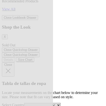
Recommended Products
View All
Close Lookbook Drawer
Shop the Look
X
Sold Out
Close Quickshop Drawer
Close Quickshop Drawer
Details
Size Chart
Close
Tabla de tallas de ropa
Locate your measurements on the chart below to determine your
size. Please note that fit can vary based on style.
Select Country