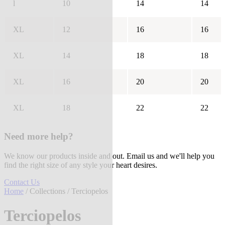
l
10
14
14
XL
12
16
16
XL
14
18
18
XL
16
20
20
XL
18
22
22
Need more help?
We know our products inside and out. Email us and we'll help you
find the right size of any style your heart desires.
Contact Us
Home
/
Collections
/ Terciopelos
Terciopelos