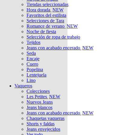
Tiendas seleccionadas
Hora dorada
NEW
Favoritos del estilista
Selecciones de Tara
Romance de verano
NEW
Noche de fiesta
Selección de ropa de trabajo
Tejidos
Jeans con acabado encerado
NEW
Seda
Encaje
Cuero
Popelina
Lentejuela
Lino
Vaqueros
Colecciones
Les Petites
NEW
Nuevos Jeans
Jeans blancos
Jeans con acabado encerado
NEW
Chaquetas vaqueras
Shorts y faldas
Jeans envejecidos
Ver todo