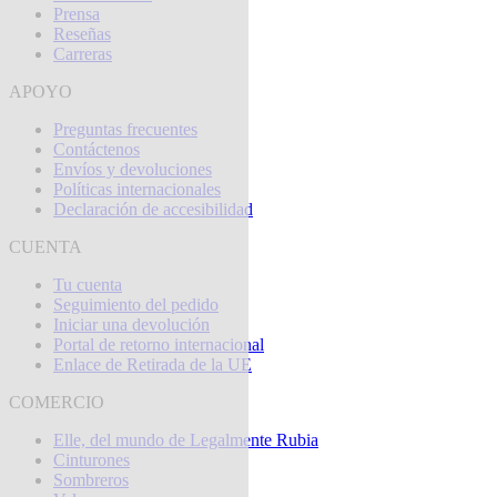
Prensa
Reseñas
Carreras
APOYO
Preguntas frecuentes
Contáctenos
Envíos y devoluciones
Políticas internacionales
Declaración de accesibilidad
CUENTA
Tu cuenta
Seguimiento del pedido
Iniciar una devolución
Portal de retorno internacional
Enlace de Retirada de la UE
COMERCIO
Elle, del mundo de Legalmente Rubia
Cinturones
Sombreros