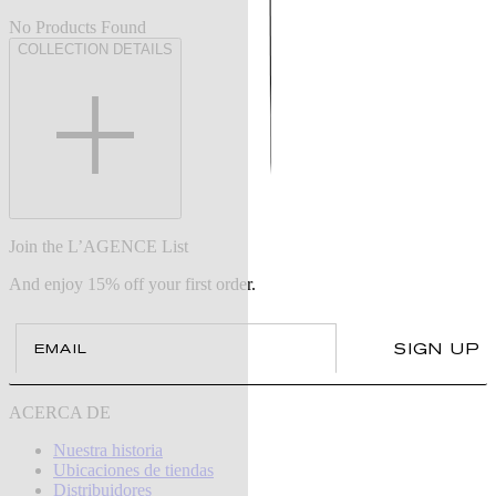
No Products Found
COLLECTION DETAILS
Join the L’AGENCE List
And enjoy 15% off your first order.
Email
SIGN UP
ACERCA DE
Nuestra historia
Ubicaciones de tiendas
Distribuidores