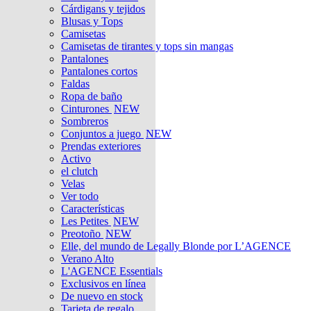
Cárdigans y tejidos
Blusas y Tops
Camisetas
Camisetas de tirantes y tops sin mangas
Pantalones
Pantalones cortos
Faldas
Ropa de baño
Cinturones
NEW
Sombreros
Conjuntos a juego
NEW
Prendas exteriores
Activo
el clutch
Velas
Ver todo
Características
Les Petites
NEW
Preotoño
NEW
Elle, del mundo de Legally Blonde por L’AGENCE
Verano Alto
L'AGENCE Essentials
Exclusivos en línea
De nuevo en stock
Tarjeta de regalo