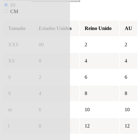
IN
CM
Tamaño
Estados Unidos
Reino Unido
AU
XXS
00
2
2
XS
0
4
4
S
2
6
6
S
4
8
8
m
6
10
10
l
8
12
12