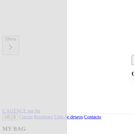
Oferta
L'AGENCE por fin
Cuenta
Boutiques
Lista de deseos
Contacto
US
|
$
MY BAG