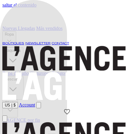
saltar al contenido
Nuevas Llegadas
Más vendidos
Ropa
BOUTIQUES
NEWSLETTER
CONTACT
Vaqueros
Ropa de baño
Cinturones
Zapatos
Descubrir
Oferta
Account
US
|
$
L'AGENCE por fin