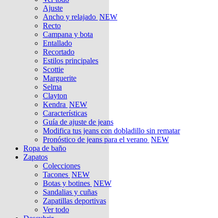
Ajuste
Ancho y relajado
NEW
Recto
Campana y bota
Entallado
Recortado
Estilos principales
Scottie
Marguerite
Selma
Clayton
Kendra
NEW
Características
Guía de ajuste de jeans
Modifica tus jeans con dobladillo sin rematar
Pronóstico de jeans para el verano
NEW
Ropa de baño
Zapatos
Colecciones
Tacones
NEW
Botas y botines
NEW
Sandalias y cuñas
Zapatillas deportivas
Ver todo