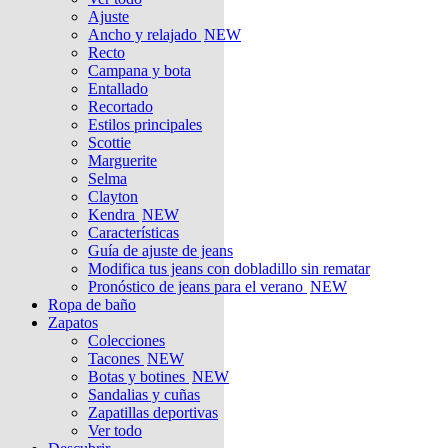
Ajuste
Ancho y relajado
NEW
Recto
Campana y bota
Entallado
Recortado
Estilos principales
Scottie
Marguerite
Selma
Clayton
Kendra
NEW
Características
Guía de ajuste de jeans
Modifica tus jeans con dobladillo sin rematar
Pronóstico de jeans para el verano
NEW
Ropa de baño
Zapatos
Colecciones
Tacones
NEW
Botas y botines
NEW
Sandalias y cuñas
Zapatillas deportivas
Ver todo