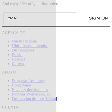
And enjoy 15% off your first order.
Email
SIGN UP
ACERCA DE
Nuestra historia
Ubicaciones de tiendas
Distribuidores
Prensa
Reseñas
Carreras
APOYO
Preguntas frecuentes
Contáctenos
Envíos y devoluciones
Políticas internacionales
Declaración de accesibilidad
CUENTA