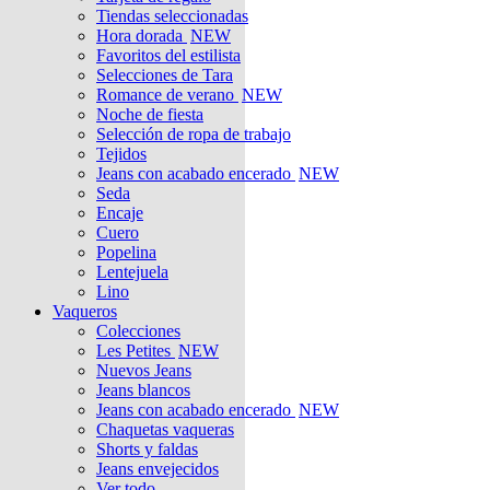
Tiendas seleccionadas
Hora dorada
NEW
Favoritos del estilista
Selecciones de Tara
Romance de verano
NEW
Noche de fiesta
Selección de ropa de trabajo
Tejidos
Jeans con acabado encerado
NEW
Seda
Encaje
Cuero
Popelina
Lentejuela
Lino
Vaqueros
Colecciones
Les Petites
NEW
Nuevos Jeans
Jeans blancos
Jeans con acabado encerado
NEW
Chaquetas vaqueras
Shorts y faldas
Jeans envejecidos
Ver todo