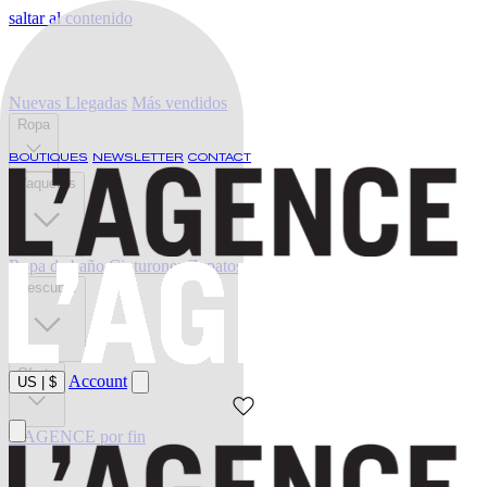
saltar al contenido
Nuevas Llegadas
Más vendidos
Ropa
BOUTIQUES
NEWSLETTER
CONTACT
Vaqueros
Ropa de baño
Cinturones
Zapatos
Descubrir
Oferta
Account
US
|
$
L'AGENCE por fin