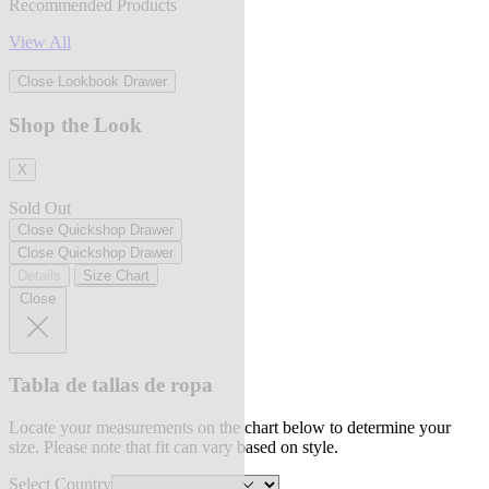
Recommended Products
View All
Close Lookbook Drawer
Shop the Look
X
Sold Out
Close Quickshop Drawer
Close Quickshop Drawer
Details
Size Chart
Close
Tabla de tallas de ropa
Locate your measurements on the chart below to determine your
size. Please note that fit can vary based on style.
Select Country