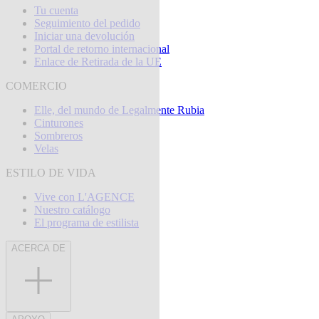
Tu cuenta
Seguimiento del pedido
Iniciar una devolución
Portal de retorno internacional
Enlace de Retirada de la UE
COMERCIO
Elle, del mundo de Legalmente Rubia
Cinturones
Sombreros
Velas
ESTILO DE VIDA
Vive con L'AGENCE
Nuestro catálogo
El programa de estilista
ACERCA DE