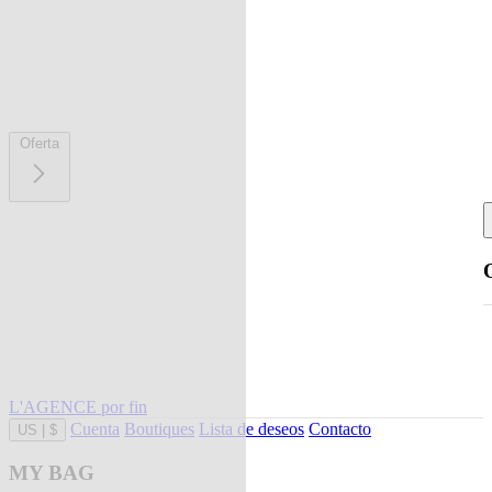
Oferta
L'AGENCE por fin
Cuenta
Boutiques
Lista de deseos
Contacto
US
|
$
MY BAG