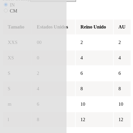
IN
CM
Tamaño
Estados Unidos
Reino Unido
AU
XXS
00
2
2
XS
0
4
4
S
2
6
6
S
4
8
8
m
6
10
10
l
8
12
12