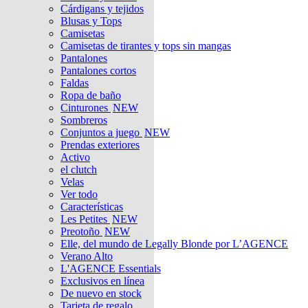
Cárdigans y tejidos
Blusas y Tops
Camisetas
Camisetas de tirantes y tops sin mangas
Pantalones
Pantalones cortos
Faldas
Ropa de baño
Cinturones
NEW
Sombreros
Conjuntos a juego
NEW
Prendas exteriores
Activo
el clutch
Velas
Ver todo
Características
Les Petites
NEW
Preotoño
NEW
Elle, del mundo de Legally Blonde por L’AGENCE
Verano Alto
L'AGENCE Essentials
Exclusivos en línea
De nuevo en stock
Tarjeta de regalo