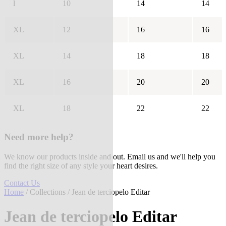
l
10
14
14
XL
12
16
16
XL
14
18
18
XL
16
20
20
XL
18
22
22
Need more help?
We know our products inside and out. Email us and we'll help you
find the right size of any style your heart desires.
Contact Us
Home
/
Collections
/ Jean de terciopelo Editar
Jean de terciopelo Editar