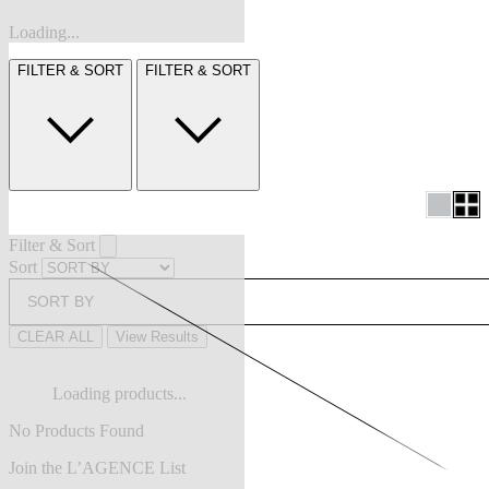
Loading...
FILTER & SORT
FILTER & SORT
Filter & Sort
Sort
SORT BY
CLEAR ALL
View Results
Loading products...
No Products Found
Join the L’AGENCE List