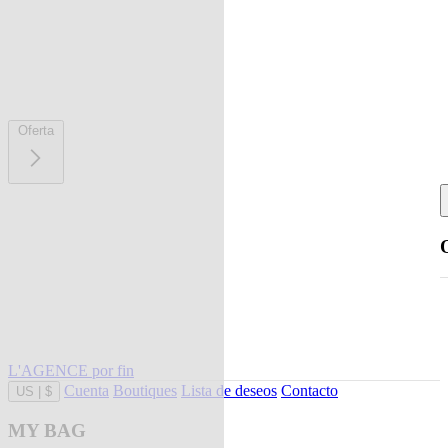
Oferta
L'AGENCE por fin
Cuenta
Boutiques
Lista de deseos
Contacto
US
|
$
MY BAG