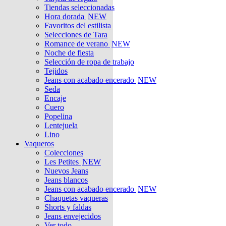
Tiendas seleccionadas
Hora dorada
NEW
Favoritos del estilista
Selecciones de Tara
Romance de verano
NEW
Noche de fiesta
Selección de ropa de trabajo
Tejidos
Jeans con acabado encerado
NEW
Seda
Encaje
Cuero
Popelina
Lentejuela
Lino
Vaqueros
Colecciones
Les Petites
NEW
Nuevos Jeans
Jeans blancos
Jeans con acabado encerado
NEW
Chaquetas vaqueras
Shorts y faldas
Jeans envejecidos
Ver todo