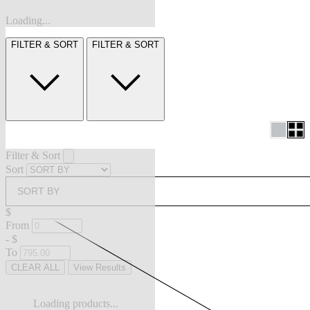
Loading...
FILTER & SORT
FILTER & SORT
Filter & Sort
Sort
SORT BY
$
From
-
$
To
CLEAR ALL
View Results
Loading products...