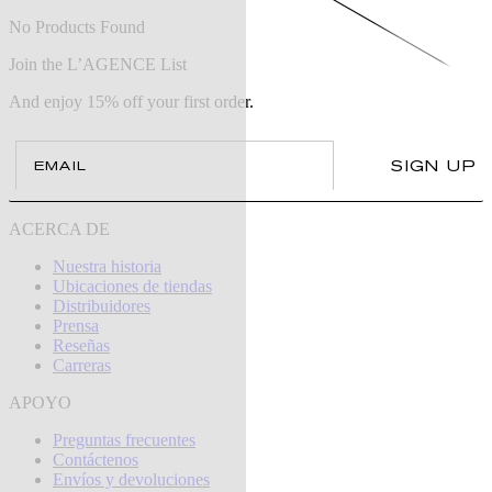
No Products Found
Join the L’AGENCE List
And enjoy 15% off your first order.
Email
SIGN UP
ACERCA DE
Nuestra historia
Ubicaciones de tiendas
Distribuidores
Prensa
Reseñas
Carreras
APOYO
Preguntas frecuentes
Contáctenos
Envíos y devoluciones