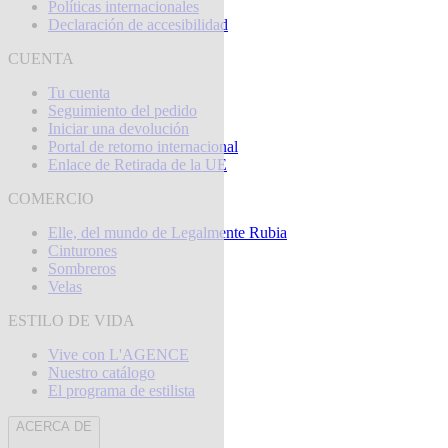
Políticas internacionales
Declaración de accesibilidad
CUENTA
Tu cuenta
Seguimiento del pedido
Iniciar una devolución
Portal de retorno internacional
Enlace de Retirada de la UE
COMERCIO
Elle, del mundo de Legalmente Rubia
Cinturones
Sombreros
Velas
ESTILO DE VIDA
Vive con L'AGENCE
Nuestro catálogo
El programa de estilista
ACERCA DE