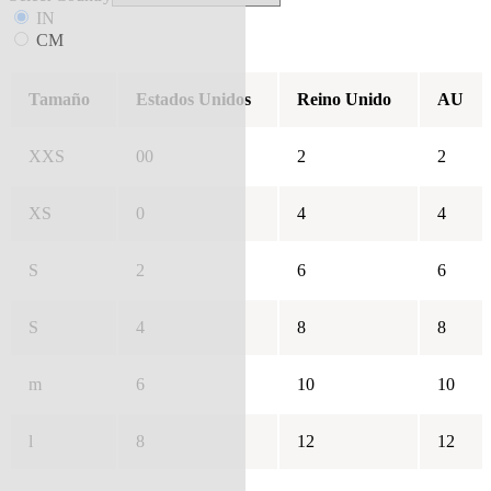
IN
CM
Tamaño
Estados Unidos
Reino Unido
AU
XXS
00
2
2
XS
0
4
4
S
2
6
6
S
4
8
8
m
6
10
10
l
8
12
12