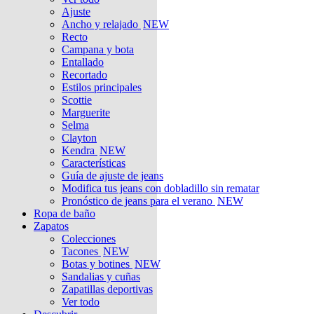
Ajuste
Ancho y relajado
NEW
Recto
Campana y bota
Entallado
Recortado
Estilos principales
Scottie
Marguerite
Selma
Clayton
Kendra
NEW
Características
Guía de ajuste de jeans
Modifica tus jeans con dobladillo sin rematar
Pronóstico de jeans para el verano
NEW
Ropa de baño
Zapatos
Colecciones
Tacones
NEW
Botas y botines
NEW
Sandalias y cuñas
Zapatillas deportivas
Ver todo