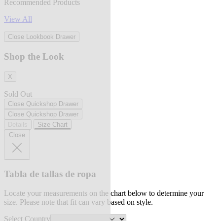
Recommended Products
View All
Close Lookbook Drawer
Shop the Look
X
Sold Out
Close Quickshop Drawer
Close Quickshop Drawer
Details
Size Chart
Close
Tabla de tallas de ropa
Locate your measurements on the chart below to determine your
size. Please note that fit can vary based on style.
Select Country