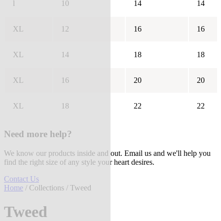
l
10
14
14
XL
12
16
16
XL
14
18
18
XL
16
20
20
XL
18
22
22
Need more help?
We know our products inside and out. Email us and we'll help you
find the right size of any style your heart desires.
Contact Us
Home
/
Collections
/ Tweed
Tweed