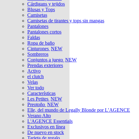
Cárdigans y tejidos
Blusas y Tops
Camisetas
Camisetas de tirantes y tops sin mangas
Pantalones
Pantalones cortos
Faldas
Ropa de baño
Cinturones
NEW
Sombreros
Conjuntos a juego
NEW
Prendas exteriores
Activo
el clutch
Velas
Ver todo
Características
Les Petites
NEW
Preotoño
NEW
Elle, del mundo de Legally Blonde por L’AGENCE
Verano Alto
L'AGENCE Essentials
Exclusivos en línea
De nuevo en stock
Tarjeta de regalo