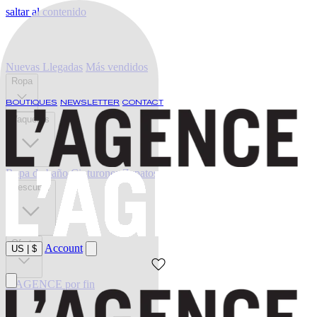
saltar al contenido
Nuevas Llegadas
Más vendidos
Ropa
BOUTIQUES
NEWSLETTER
CONTACT
Vaqueros
Ropa de baño
Cinturones
Zapatos
Descubrir
Oferta
Account
US
|
$
L'AGENCE por fin