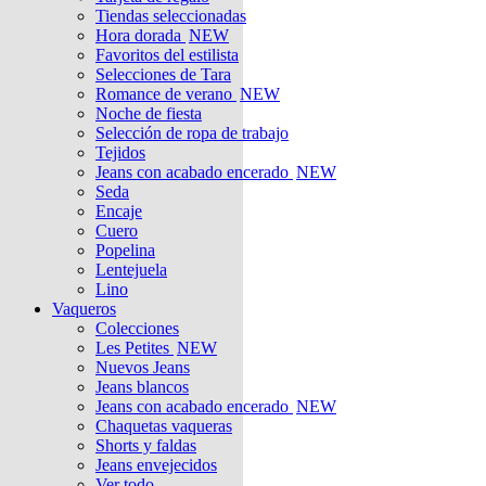
Tiendas seleccionadas
Hora dorada
NEW
Favoritos del estilista
Selecciones de Tara
Romance de verano
NEW
Noche de fiesta
Selección de ropa de trabajo
Tejidos
Jeans con acabado encerado
NEW
Seda
Encaje
Cuero
Popelina
Lentejuela
Lino
Vaqueros
Colecciones
Les Petites
NEW
Nuevos Jeans
Jeans blancos
Jeans con acabado encerado
NEW
Chaquetas vaqueras
Shorts y faldas
Jeans envejecidos
Ver todo