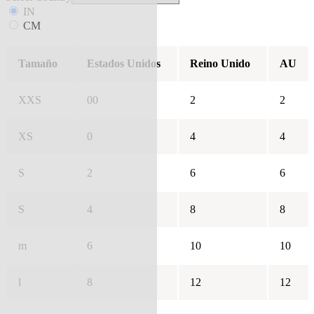
IN
CM
Tamaño
Estados Unidos
Reino Unido
AU
XXS
00
2
2
XS
0
4
4
S
2
6
6
S
4
8
8
m
6
10
10
l
8
12
12