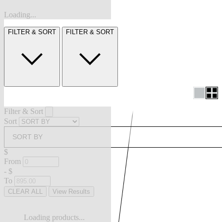
Loading...
FILTER & SORT
FILTER & SORT
Filter & Sort
Sort
SORT BY
$
From
-
$
To
CLEAR ALL
View Results
Loading products...