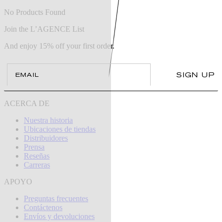
No Products Found
Join the L’AGENCE List
And enjoy 15% off your first order.
Email
SIGN UP
ACERCA DE
Nuestra historia
Ubicaciones de tiendas
Distribuidores
Prensa
Reseñas
Carreras
APOYO
Preguntas frecuentes
Contáctenos
Envíos y devoluciones