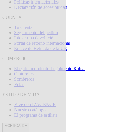
Políticas internacionales
Declaración de accesibilidad
CUENTA
Tu cuenta
Seguimiento del pedido
Iniciar una devolución
Portal de retorno internacional
Enlace de Retirada de la UE
COMERCIO
Elle, del mundo de Legalmente Rubia
Cinturones
Sombreros
Velas
ESTILO DE VIDA
Vive con L'AGENCE
Nuestro catálogo
El programa de estilista
ACERCA DE