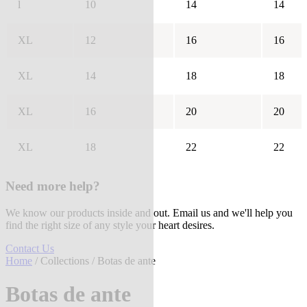
l
10
14
14
XL
12
16
16
XL
14
18
18
XL
16
20
20
XL
18
22
22
Need more help?
We know our products inside and out. Email us and we'll help you
find the right size of any style your heart desires.
Contact Us
Home
/
Collections
/ Botas de ante
Botas de ante