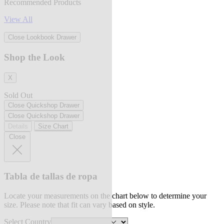
Recommended Products
View All
Close Lookbook Drawer
Shop the Look
X
Sold Out
Close Quickshop Drawer
Close Quickshop Drawer
Details
Size Chart
Close
Tabla de tallas de ropa
Locate your measurements on the chart below to determine your
size. Please note that fit can vary based on style.
Select Country