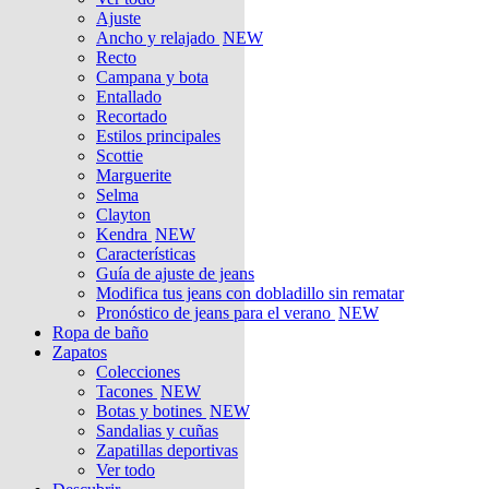
Ajuste
Ancho y relajado
NEW
Recto
Campana y bota
Entallado
Recortado
Estilos principales
Scottie
Marguerite
Selma
Clayton
Kendra
NEW
Características
Guía de ajuste de jeans
Modifica tus jeans con dobladillo sin rematar
Pronóstico de jeans para el verano
NEW
Ropa de baño
Zapatos
Colecciones
Tacones
NEW
Botas y botines
NEW
Sandalias y cuñas
Zapatillas deportivas
Ver todo