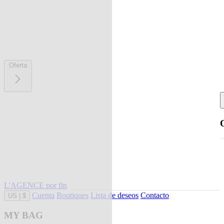
Oferta
L'AGENCE por fin
Cuenta
Boutiques
Lista de deseos
Contacto
US
|
$
MY BAG