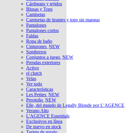
Cárdigans y tejidos
Blusas y Tops
Camisetas
Camisetas de tirantes y tops sin mangas
Pantalones
Pantalones cortos
Faldas
Ropa de baño
Cinturones
NEW
Sombreros
Conjuntos a juego
NEW
Prendas exteriores
Activo
el clutch
Velas
Ver todo
Características
Les Petites
NEW
Preotoño
NEW
Elle, del mundo de Legally Blonde por L’AGENCE
Verano Alto
L'AGENCE Essentials
Exclusivos en línea
De nuevo en stock
Tarjeta de regalo