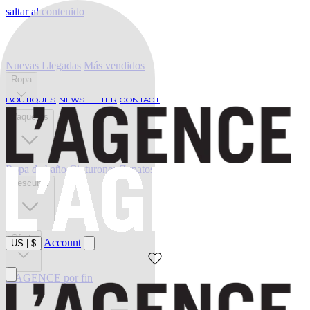
saltar al contenido
Nuevas Llegadas
Más vendidos
Ropa
BOUTIQUES
NEWSLETTER
CONTACT
Vaqueros
Ropa de baño
Cinturones
Zapatos
Descubrir
Oferta
Account
US
|
$
L'AGENCE por fin