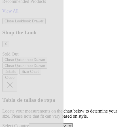
Recommended Products
View All
Close Lookbook Drawer
Shop the Look
X
Sold Out
Close Quickshop Drawer
Close Quickshop Drawer
Details
Size Chart
Close
Tabla de tallas de ropa
Locate your measurements on the chart below to determine your
size. Please note that fit can vary based on style.
Select Country