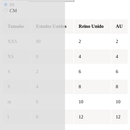
IN
CM
Tamaño
Estados Unidos
Reino Unido
AU
XXS
00
2
2
XS
0
4
4
S
2
6
6
S
4
8
8
m
6
10
10
l
8
12
12