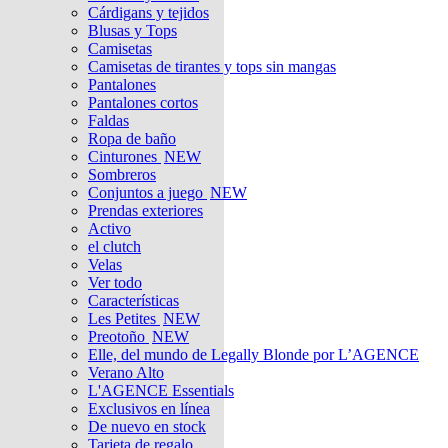
Cárdigans y tejidos
Blusas y Tops
Camisetas
Camisetas de tirantes y tops sin mangas
Pantalones
Pantalones cortos
Faldas
Ropa de baño
Cinturones
NEW
Sombreros
Conjuntos a juego
NEW
Prendas exteriores
Activo
el clutch
Velas
Ver todo
Características
Les Petites
NEW
Preotoño
NEW
Elle, del mundo de Legally Blonde por L’AGENCE
Verano Alto
L'AGENCE Essentials
Exclusivos en línea
De nuevo en stock
Tarjeta de regalo