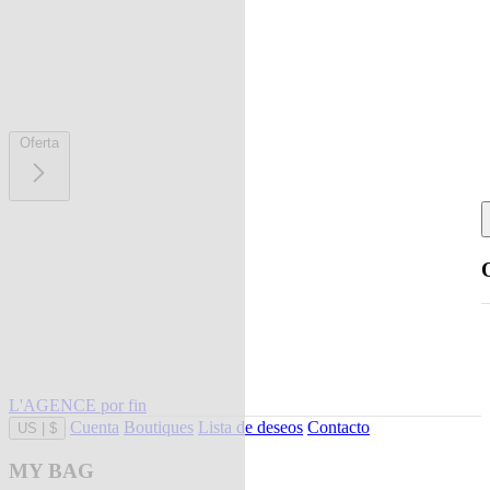
Oferta
L'AGENCE por fin
Cuenta
Boutiques
Lista de deseos
Contacto
US
|
$
MY BAG