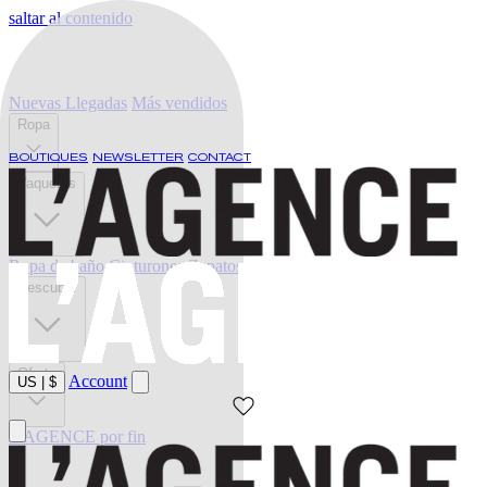
saltar al contenido
Nuevas Llegadas
Más vendidos
Ropa
BOUTIQUES
NEWSLETTER
CONTACT
Vaqueros
Ropa de baño
Cinturones
Zapatos
Descubrir
Oferta
Account
US
|
$
L'AGENCE por fin