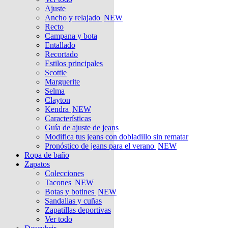
Ajuste
Ancho y relajado
NEW
Recto
Campana y bota
Entallado
Recortado
Estilos principales
Scottie
Marguerite
Selma
Clayton
Kendra
NEW
Características
Guía de ajuste de jeans
Modifica tus jeans con dobladillo sin rematar
Pronóstico de jeans para el verano
NEW
Ropa de baño
Zapatos
Colecciones
Tacones
NEW
Botas y botines
NEW
Sandalias y cuñas
Zapatillas deportivas
Ver todo