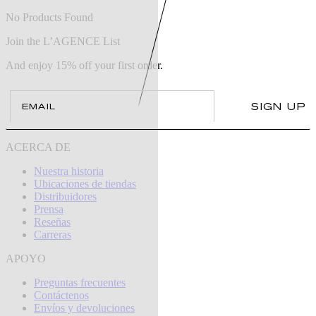
No Products Found
Join the L’AGENCE List
And enjoy 15% off your first order.
Email
SIGN UP
ACERCA DE
Nuestra historia
Ubicaciones de tiendas
Distribuidores
Prensa
Reseñas
Carreras
APOYO
Preguntas frecuentes
Contáctenos
Envíos y devoluciones