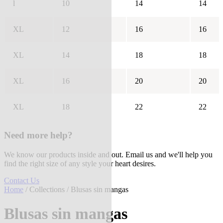
l
10
14
14
XL
12
16
16
XL
14
18
18
XL
16
20
20
XL
18
22
22
Need more help?
We know our products inside and out. Email us and we'll help you
find the right size of any style your heart desires.
Contact Us
Home
/
Collections
/ Blusas sin mangas
Blusas sin mangas