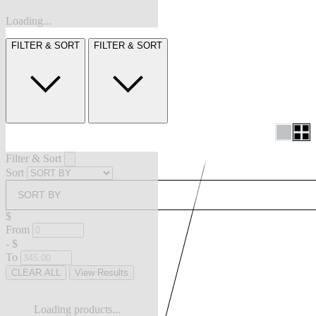
Loading...
FILTER & SORT
FILTER & SORT
Filter & Sort
Sort
SORT BY
$
From
-
$
To
CLEAR ALL
View Results
Loading products...