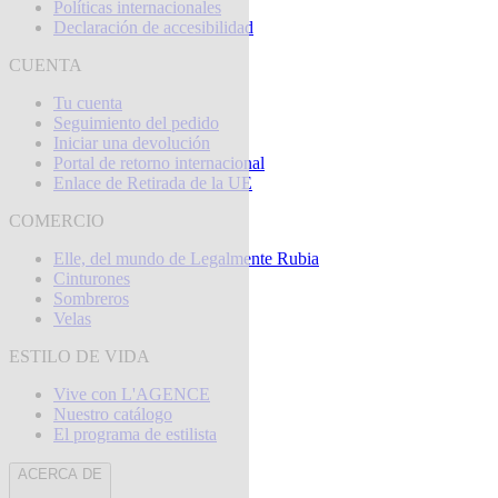
Políticas internacionales
Declaración de accesibilidad
CUENTA
Tu cuenta
Seguimiento del pedido
Iniciar una devolución
Portal de retorno internacional
Enlace de Retirada de la UE
COMERCIO
Elle, del mundo de Legalmente Rubia
Cinturones
Sombreros
Velas
ESTILO DE VIDA
Vive con L'AGENCE
Nuestro catálogo
El programa de estilista
ACERCA DE