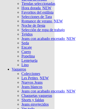
Tiendas seleccionadas
Hora dorada
NEW
Favoritos del estilista
Selecciones de Tara
Romance de verano
NEW
Noche de fiesta
Selección de ropa de trabajo
Tejidos
Jeans con acabado encerado
NEW
Seda
Encaje
Cuero
Popelina
Lentejuela
Lino
Vaqueros
Colecciones
Les Petites
NEW
Nuevos Jeans
Jeans blancos
Jeans con acabado encerado
NEW
Chaquetas vaqueras
Shorts y faldas
Jeans envejecidos
Ver todo