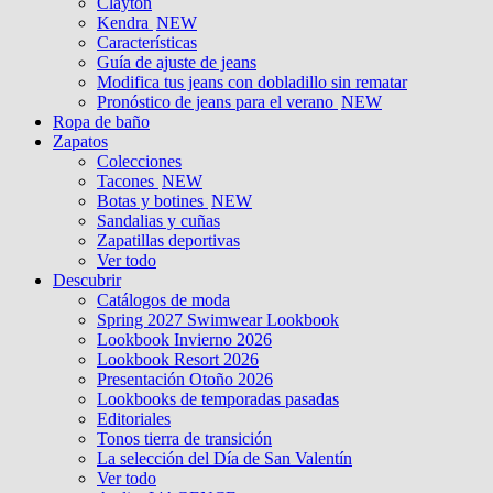
Clayton
Kendra
NEW
Características
Guía de ajuste de jeans
Modifica tus jeans con dobladillo sin rematar
Pronóstico de jeans para el verano
NEW
Ropa de baño
Zapatos
Colecciones
Tacones
NEW
Botas y botines
NEW
Sandalias y cuñas
Zapatillas deportivas
Ver todo
Descubrir
Catálogos de moda
Spring 2027 Swimwear Lookbook
Lookbook Invierno 2026
Lookbook Resort 2026
Presentación Otoño 2026
Lookbooks de temporadas pasadas
Editoriales
Tonos tierra de transición
La selección del Día de San Valentín
Ver todo