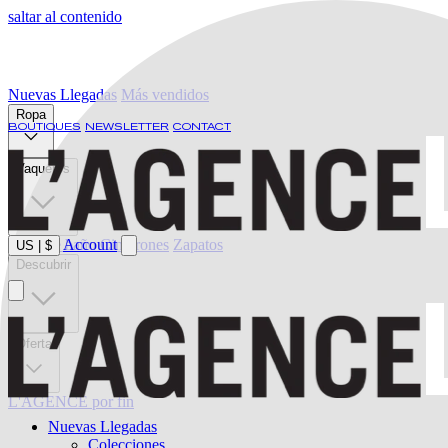
saltar al contenido
Nuevas Llegadas
Más vendidos
Ropa
BOUTIQUES
NEWSLETTER
CONTACT
Vaqueros
Ropa de baño
Account
Cinturones
Zapatos
US
|
$
Descubrir
Oferta
L'AGENCE por fin
Nuevas Llegadas
Colecciones