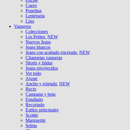
Encaje
Cuero
Popelina
Lentejuela
Lino
Vaqueros
Colecciones
Les Petites
NEW
Nuevos Jeans
Jeans blancos
Jeans con acabado encerado
NEW
Chaquetas vaqueras
Shorts y faldas
Jeans envejecidos
Ver todo
Ajuste
Ancho y relajado
NEW
Recto
Campana y bota
Entallado
Recortado
Estilos principales
Scottie
Marguerite
Selma