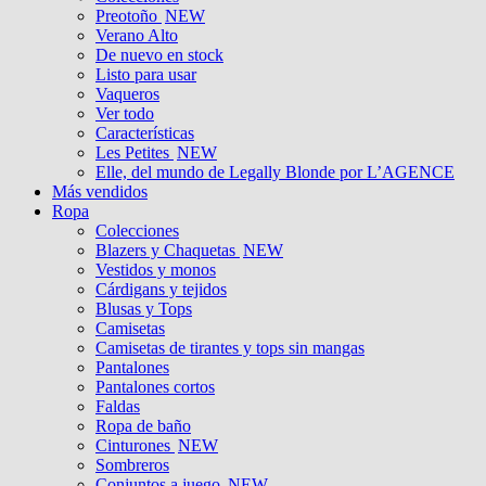
Preotoño
NEW
Verano Alto
De nuevo en stock
Listo para usar
Vaqueros
Ver todo
Características
Les Petites
NEW
Elle, del mundo de Legally Blonde por L’AGENCE
Más vendidos
Ropa
Colecciones
Blazers y Chaquetas
NEW
Vestidos y monos
Cárdigans y tejidos
Blusas y Tops
Camisetas
Camisetas de tirantes y tops sin mangas
Pantalones
Pantalones cortos
Faldas
Ropa de baño
Cinturones
NEW
Sombreros
Conjuntos a juego
NEW