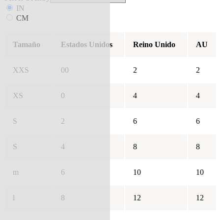
IN
CM
Tamaño
Estados Unidos
Reino Unido
AU
XXS
00
2
2
XS
0
4
4
S
2
6
6
S
4
8
8
m
6
10
10
l
8
12
12