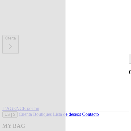
Oferta
L'AGENCE por fin
Cuenta
Boutiques
Lista de deseos
Contacto
US
|
$
MY BAG