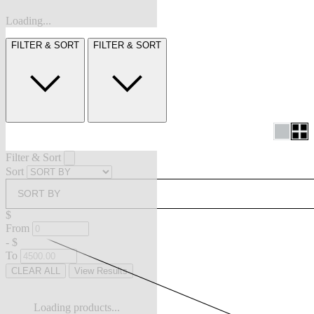
Loading...
FILTER & SORT
FILTER & SORT
Filter & Sort
Sort
SORT BY
$
From
-
$
To
CLEAR ALL
View Results
Loading products...