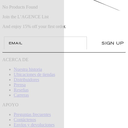
No Products Found
Join the L’AGENCE List
And enjoy 15% off your first order.
Email
SIGN UP
ACERCA DE
Nuestra historia
Ubicaciones de tiendas
Distribuidores
Prensa
Reseñas
Carreras
APOYO
Preguntas frecuentes
Contáctenos
Envíos y devoluciones