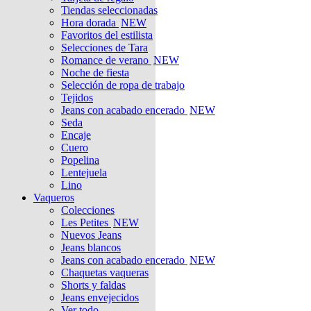
Tiendas seleccionadas
Hora dorada
NEW
Favoritos del estilista
Selecciones de Tara
Romance de verano
NEW
Noche de fiesta
Selección de ropa de trabajo
Tejidos
Jeans con acabado encerado
NEW
Seda
Encaje
Cuero
Popelina
Lentejuela
Lino
Vaqueros
Colecciones
Les Petites
NEW
Nuevos Jeans
Jeans blancos
Jeans con acabado encerado
NEW
Chaquetas vaqueras
Shorts y faldas
Jeans envejecidos
Ver todo