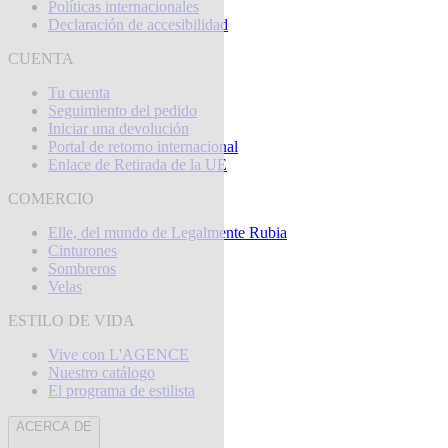
Políticas internacionales
Declaración de accesibilidad
CUENTA
Tu cuenta
Seguimiento del pedido
Iniciar una devolución
Portal de retorno internacional
Enlace de Retirada de la UE
COMERCIO
Elle, del mundo de Legalmente Rubia
Cinturones
Sombreros
Velas
ESTILO DE VIDA
Vive con L'AGENCE
Nuestro catálogo
El programa de estilista
ACERCA DE