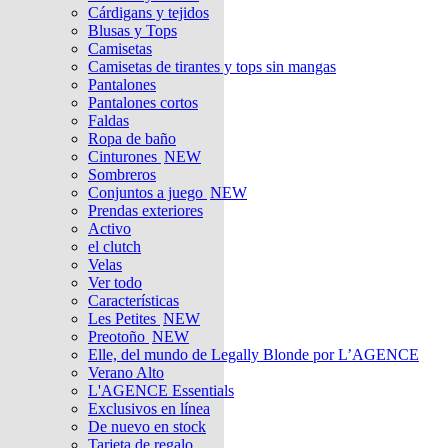
Cárdigans y tejidos
Blusas y Tops
Camisetas
Camisetas de tirantes y tops sin mangas
Pantalones
Pantalones cortos
Faldas
Ropa de baño
Cinturones
NEW
Sombreros
Conjuntos a juego
NEW
Prendas exteriores
Activo
el clutch
Velas
Ver todo
Características
Les Petites
NEW
Preotoño
NEW
Elle, del mundo de Legally Blonde por L’AGENCE
Verano Alto
L'AGENCE Essentials
Exclusivos en línea
De nuevo en stock
Tarjeta de regalo