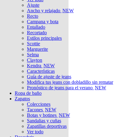
Ajuste
Ancho y relajado
NEW
Recto
Campana y bota
Entallado
Recortado
Estilos principales
Scottie
Marguerite
Selma
Clayton
Kendra
NEW
Características
Guía de ajuste de jeans
Modifica tus jeans con dobladillo sin rematar
Pronóstico de jeans para el verano
NEW
Ropa de baño
Zapatos
Colecciones
Tacones
NEW
Botas y botines
NEW
Sandalias y cuñas
Zapatillas deportivas
Ver todo