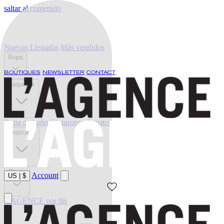
saltar al contenido
Nuevas Llegadas
Más vendidos
Ropa
BOUTIQUES
NEWSLETTER
CONTACT
Vaqueros
Ropa de baño
Cinturones
Zapatos
Descubrir
Oferta
Account
US
|
$
L'AGENCE por fin