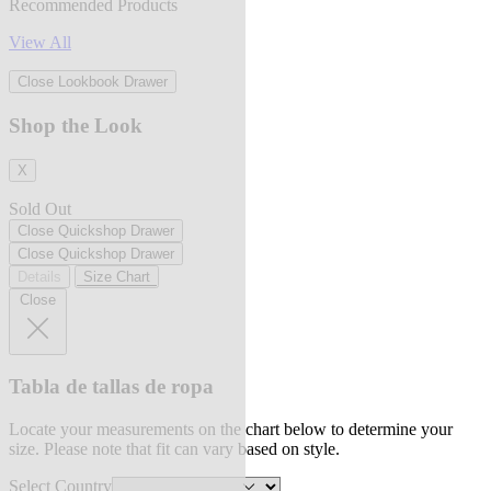
Recommended Products
View All
Close Lookbook Drawer
Shop the Look
X
Sold Out
Close Quickshop Drawer
Close Quickshop Drawer
Details
Size Chart
Close
Tabla de tallas de ropa
Locate your measurements on the chart below to determine your
size. Please note that fit can vary based on style.
Select Country