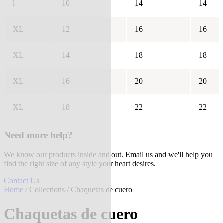
l
10
14
14
XL
12
16
16
XL
14
18
18
XL
16
20
20
XL
18
22
22
Need more help?
We know our products inside and out. Email us and we'll help you
find the right size of any style your heart desires.
Contact Us
Home
/
Collections
/ Chaquetas de cuero
Chaquetas de cuero