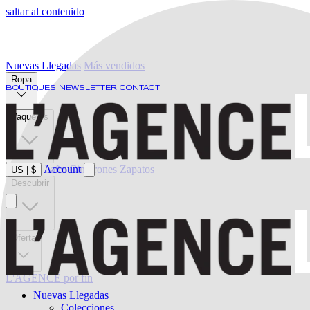
saltar al contenido
Nuevas Llegadas
Más vendidos
Ropa
BOUTIQUES
NEWSLETTER
CONTACT
Vaqueros
Ropa de baño
Account
Cinturones
Zapatos
US
|
$
Descubrir
Oferta
L'AGENCE por fin
Nuevas Llegadas
Colecciones