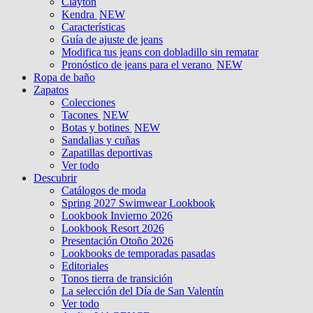
Clayton
Kendra
NEW
Características
Guía de ajuste de jeans
Modifica tus jeans con dobladillo sin rematar
Pronóstico de jeans para el verano
NEW
Ropa de baño
Zapatos
Colecciones
Tacones
NEW
Botas y botines
NEW
Sandalias y cuñas
Zapatillas deportivas
Ver todo
Descubrir
Catálogos de moda
Spring 2027 Swimwear Lookbook
Lookbook Invierno 2026
Lookbook Resort 2026
Presentación Otoño 2026
Lookbooks de temporadas pasadas
Editoriales
Tonos tierra de transición
La selección del Día de San Valentín
Ver todo