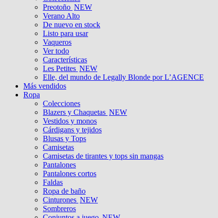
Preotoño
NEW
Verano Alto
De nuevo en stock
Listo para usar
Vaqueros
Ver todo
Características
Les Petites
NEW
Elle, del mundo de Legally Blonde por L’AGENCE
Más vendidos
Ropa
Colecciones
Blazers y Chaquetas
NEW
Vestidos y monos
Cárdigans y tejidos
Blusas y Tops
Camisetas
Camisetas de tirantes y tops sin mangas
Pantalones
Pantalones cortos
Faldas
Ropa de baño
Cinturones
NEW
Sombreros
Conjuntos a juego
NEW