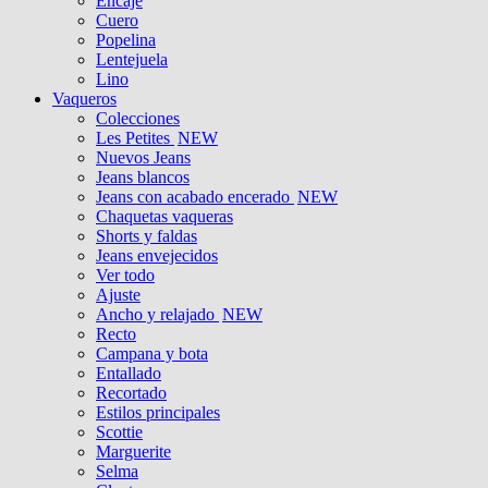
Encaje
Cuero
Popelina
Lentejuela
Lino
Vaqueros
Colecciones
Les Petites
NEW
Nuevos Jeans
Jeans blancos
Jeans con acabado encerado
NEW
Chaquetas vaqueras
Shorts y faldas
Jeans envejecidos
Ver todo
Ajuste
Ancho y relajado
NEW
Recto
Campana y bota
Entallado
Recortado
Estilos principales
Scottie
Marguerite
Selma