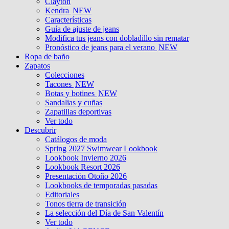
Clayton
Kendra
NEW
Características
Guía de ajuste de jeans
Modifica tus jeans con dobladillo sin rematar
Pronóstico de jeans para el verano
NEW
Ropa de baño
Zapatos
Colecciones
Tacones
NEW
Botas y botines
NEW
Sandalias y cuñas
Zapatillas deportivas
Ver todo
Descubrir
Catálogos de moda
Spring 2027 Swimwear Lookbook
Lookbook Invierno 2026
Lookbook Resort 2026
Presentación Otoño 2026
Lookbooks de temporadas pasadas
Editoriales
Tonos tierra de transición
La selección del Día de San Valentín
Ver todo