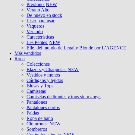
Preotoño
NEW
Verano Alto
De nuevo en stock
Listo para usar
Vaqueros
Ver todo
Características
Les Petites
NEW
Elle, del mundo de Legally Blonde por L’AGENCE
Más vendidos
Ropa
Colecciones
Blazers y Chaquetas
NEW
Vestidos y monos
Cárdigans y tejidos
Blusas y Tops
Camisetas
Camisetas de tirantes y tops sin mangas
Pantalones
Pantalones cortos
Faldas
Ropa de baño
Cinturones
NEW
Sombreros
Conjuntos a juego
NEW