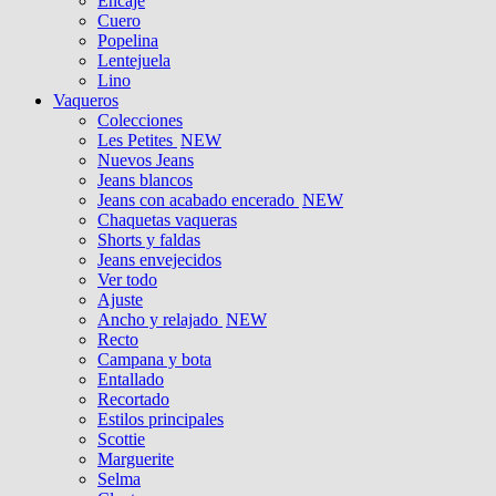
Encaje
Cuero
Popelina
Lentejuela
Lino
Vaqueros
Colecciones
Les Petites
NEW
Nuevos Jeans
Jeans blancos
Jeans con acabado encerado
NEW
Chaquetas vaqueras
Shorts y faldas
Jeans envejecidos
Ver todo
Ajuste
Ancho y relajado
NEW
Recto
Campana y bota
Entallado
Recortado
Estilos principales
Scottie
Marguerite
Selma