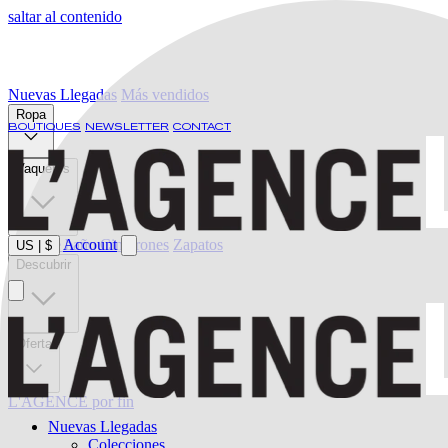
saltar al contenido
Nuevas Llegadas
Más vendidos
Ropa
BOUTIQUES
NEWSLETTER
CONTACT
Vaqueros
Ropa de baño
Account
Cinturones
Zapatos
US
|
$
Descubrir
Oferta
L'AGENCE por fin
Nuevas Llegadas
Colecciones