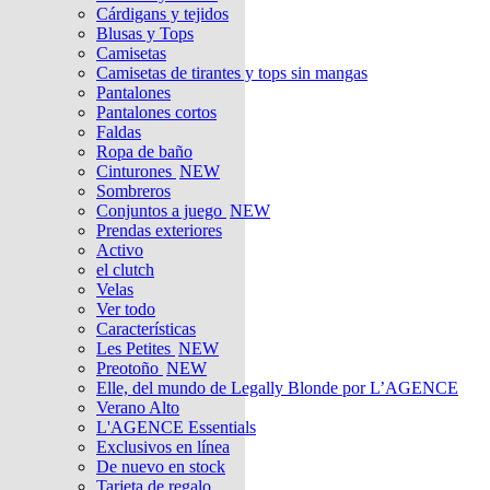
Cárdigans y tejidos
Blusas y Tops
Camisetas
Camisetas de tirantes y tops sin mangas
Pantalones
Pantalones cortos
Faldas
Ropa de baño
Cinturones
NEW
Sombreros
Conjuntos a juego
NEW
Prendas exteriores
Activo
el clutch
Velas
Ver todo
Características
Les Petites
NEW
Preotoño
NEW
Elle, del mundo de Legally Blonde por L’AGENCE
Verano Alto
L'AGENCE Essentials
Exclusivos en línea
De nuevo en stock
Tarjeta de regalo