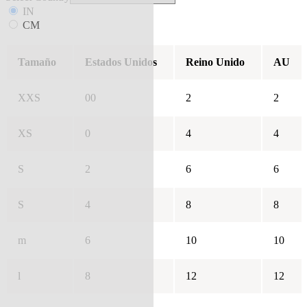
IN
CM
Tamaño
Estados Unidos
Reino Unido
AU
XXS
00
2
2
XS
0
4
4
S
2
6
6
S
4
8
8
m
6
10
10
l
8
12
12