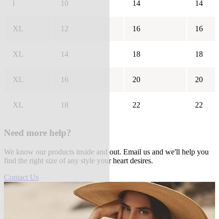
l
10
14
14
XL
12
16
16
XL
14
18
18
XL
16
20
20
XL
18
22
22
Need more help?
We know our products inside and out. Email us and we'll help you
find the right size of any style your heart desires.
Contact Us