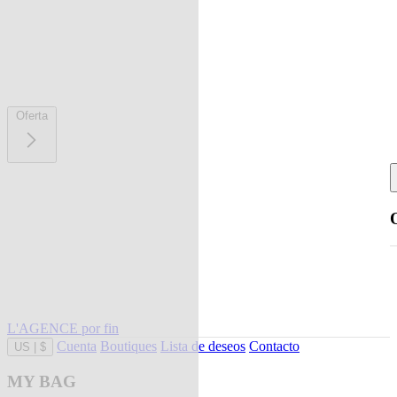
Oferta
L'AGENCE por fin
Cuenta
Boutiques
Lista de deseos
Contacto
US
|
$
MY BAG