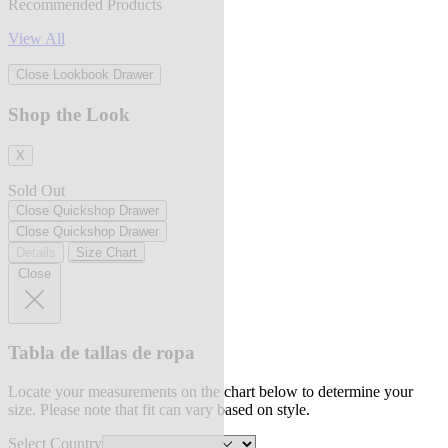
Recommended Products
View All
Close Lookbook Drawer
Shop the Look
X
Sold Out
Close Quickshop Drawer
Close Quickshop Drawer
Details
Size Chart
Close
Tabla de tallas de ropa
Locate your measurements on the chart below to determine your
size. Please note that fit can vary based on style.
Select Country