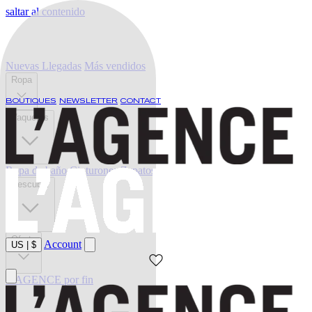
saltar al contenido
Nuevas Llegadas
Más vendidos
Ropa
BOUTIQUES
NEWSLETTER
CONTACT
Vaqueros
Ropa de baño
Cinturones
Zapatos
Descubrir
Oferta
Account
US
|
$
L'AGENCE por fin