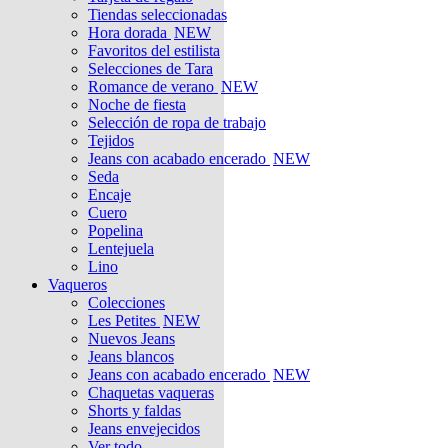
Tiendas seleccionadas
Hora dorada
NEW
Favoritos del estilista
Selecciones de Tara
Romance de verano
NEW
Noche de fiesta
Selección de ropa de trabajo
Tejidos
Jeans con acabado encerado
NEW
Seda
Encaje
Cuero
Popelina
Lentejuela
Lino
Vaqueros
Colecciones
Les Petites
NEW
Nuevos Jeans
Jeans blancos
Jeans con acabado encerado
NEW
Chaquetas vaqueras
Shorts y faldas
Jeans envejecidos
Ver todo