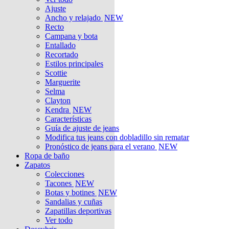
Ajuste
Ancho y relajado
NEW
Recto
Campana y bota
Entallado
Recortado
Estilos principales
Scottie
Marguerite
Selma
Clayton
Kendra
NEW
Características
Guía de ajuste de jeans
Modifica tus jeans con dobladillo sin rematar
Pronóstico de jeans para el verano
NEW
Ropa de baño
Zapatos
Colecciones
Tacones
NEW
Botas y botines
NEW
Sandalias y cuñas
Zapatillas deportivas
Ver todo