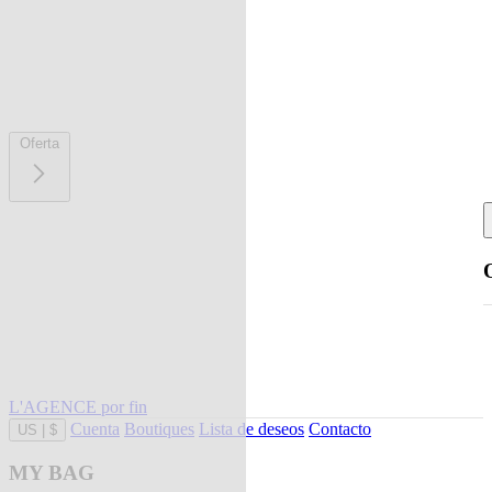
Oferta
L'AGENCE por fin
Cuenta
Boutiques
Lista de deseos
Contacto
US
|
$
MY BAG