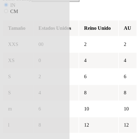
IN
CM
Tamaño
Estados Unidos
Reino Unido
AU
XXS
00
2
2
XS
0
4
4
S
2
6
6
S
4
8
8
m
6
10
10
l
8
12
12