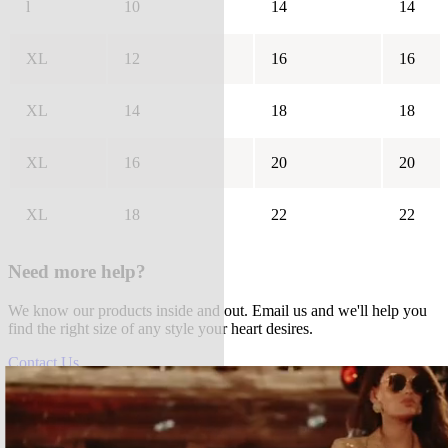
l
10
14
14
XL
12
16
16
XL
14
18
18
XL
16
20
20
XL
18
22
22
Need more help?
We know our products inside and out. Email us and we'll help you
find the right size of any style your heart desires.
Contact Us