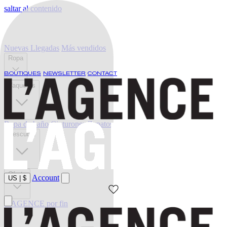
saltar al contenido
Nuevas Llegadas
Más vendidos
Ropa
BOUTIQUES
NEWSLETTER
CONTACT
Vaqueros
Ropa de baño
Cinturones
Zapatos
Descubrir
Oferta
Account
US
|
$
L'AGENCE por fin