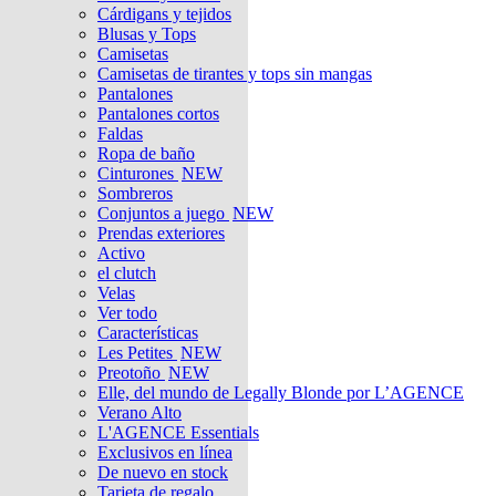
Cárdigans y tejidos
Blusas y Tops
Camisetas
Camisetas de tirantes y tops sin mangas
Pantalones
Pantalones cortos
Faldas
Ropa de baño
Cinturones
NEW
Sombreros
Conjuntos a juego
NEW
Prendas exteriores
Activo
el clutch
Velas
Ver todo
Características
Les Petites
NEW
Preotoño
NEW
Elle, del mundo de Legally Blonde por L’AGENCE
Verano Alto
L'AGENCE Essentials
Exclusivos en línea
De nuevo en stock
Tarjeta de regalo