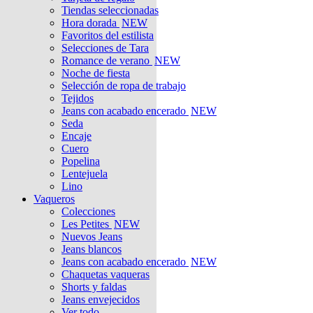
Tiendas seleccionadas
Hora dorada
NEW
Favoritos del estilista
Selecciones de Tara
Romance de verano
NEW
Noche de fiesta
Selección de ropa de trabajo
Tejidos
Jeans con acabado encerado
NEW
Seda
Encaje
Cuero
Popelina
Lentejuela
Lino
Vaqueros
Colecciones
Les Petites
NEW
Nuevos Jeans
Jeans blancos
Jeans con acabado encerado
NEW
Chaquetas vaqueras
Shorts y faldas
Jeans envejecidos
Ver todo