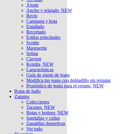
Ajuste
Ancho y relajado
NEW
Recto
Campana y bota
Entallado
Recortado
Estilos principales
Scottie
Marguerite
Selma
Clayton
Kendra
NEW
Características
Guía de ajuste de jeans
Modifica tus jeans con dobladillo sin rematar
Pronóstico de jeans para el verano
NEW
Ropa de baño
Zapatos
Colecciones
Tacones
NEW
Botas y botines
NEW
Sandalias y cuñas
Zapatillas deportivas
Ver todo