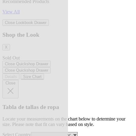
Recommended Products
View All
Close Lookbook Drawer
Shop the Look
X
Sold Out
Close Quickshop Drawer
Close Quickshop Drawer
Details
Size Chart
Close
Tabla de tallas de ropa
Locate your measurements on the chart below to determine your
size. Please note that fit can vary based on style.
Select Country