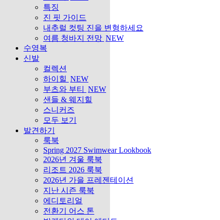
특징
진 핏 가이드
내추럴 컷팅 진을 변형하세요
여름 청바지 전망
NEW
수영복
신발
컬렉션
하이힐
NEW
부츠와 부티
NEW
샌들 & 웨지힐
스니커즈
모두 보기
발견하기
룩북
Spring 2027 Swimwear Lookbook
2026년 겨울 룩북
리조트 2026 룩북
2026년 가을 프레젠테이션
지난 시즌 룩북
에디토리얼
전환기 어스 톤