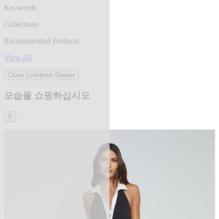
Keywords
Collections
Recommended Products
View All
Close Lookbook Drawer
모습을 쇼핑하십시오
X