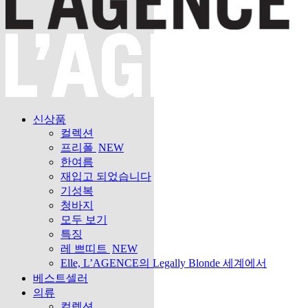
신상품
컬렉션
프리폴
NEW
한여름
재입고 되었습니다
기성복
청바지
모두 보기
특징
레 쁘띠트
NEW
Elle, L’AGENCE의 Legally Blonde 세계에서
베스트셀러
의류
컬렉션