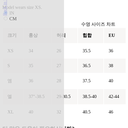
Back in Stock
Model wears size XS.
IN
CM
수영 사이즈 차트
크기
흉상
허리
힙합
EU
XS
34
26
35.5
36
S
35
27
36.5
38
엠
36
28
37.5
40
엘
37"-38.5
29-30.5
38.5-40
42-44
XL
40
32
40.5
46