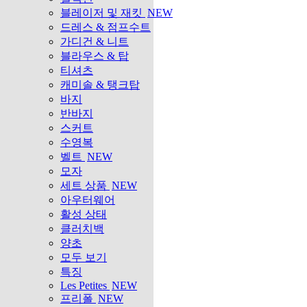
블레이저 및 재킷
NEW
드레스 & 점프수트
가디건 & 니트
블라우스 & 탑
티셔츠
캐미솔 & 탱크탑
바지
반바지
스커트
수영복
벨트
NEW
모자
세트 상품
NEW
아우터웨어
활성 상태
클러치백
양초
모두 보기
특징
Les Petites
NEW
프리폴
NEW