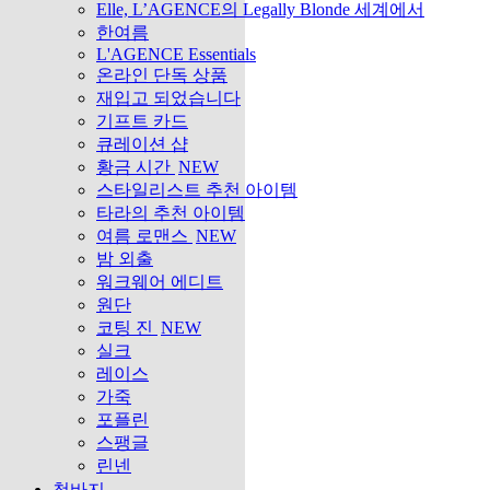
Elle, L’AGENCE의 Legally Blonde 세계에서
한여름
L'AGENCE Essentials
온라인 단독 상품
재입고 되었습니다
기프트 카드
큐레이션 샵
황금 시간
NEW
스타일리스트 추천 아이템
타라의 추천 아이템
여름 로맨스
NEW
밤 외출
워크웨어 에디트
원단
코팅 진
NEW
실크
레이스
가죽
포플린
스팽글
린넨
청바지