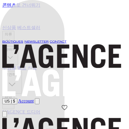
콘텐츠로 건너뛰기
신상품
베스트셀러
의류
BOUTIQUES
NEWSLETTER
CONTACT
청바지
수영복
벨트
신발
발견하기
세일
Account
US
|
$
L'AGENCE 드디어