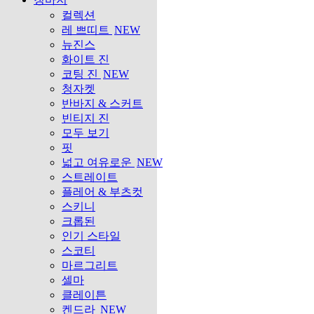
컬렉션
레 쁘띠트
NEW
뉴진스
화이트 진
코팅 진
NEW
청자켓
반바지 & 스커트
빈티지 진
모두 보기
핏
넓고 여유로운
NEW
스트레이트
플레어 & 부츠컷
스키니
크롭된
인기 스타일
스코티
마르그리트
셀마
클레이튼
켄드라
NEW