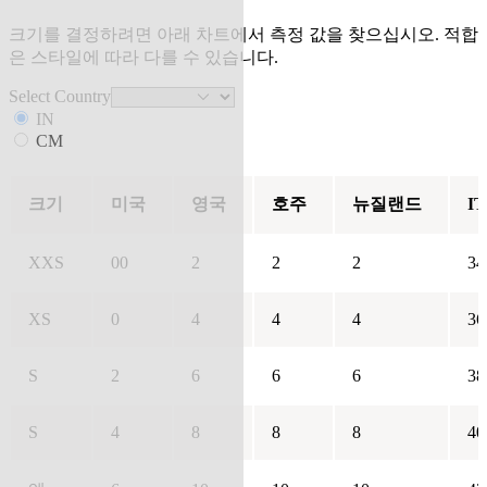
크기를 결정하려면 아래 차트에서 측정 값을 찾으십시오. 적합
은 스타일에 따라 다를 수 있습니다.
Select Country
IN
CM
크기
미국
영국
호주
뉴질랜드
IT
XXS
00
2
2
2
34
XS
0
4
4
4
36
S
2
6
6
6
38
S
4
8
8
8
40