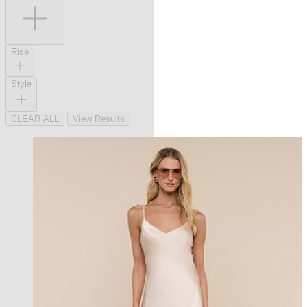
Rise
Style
CLEAR ALL
View Results