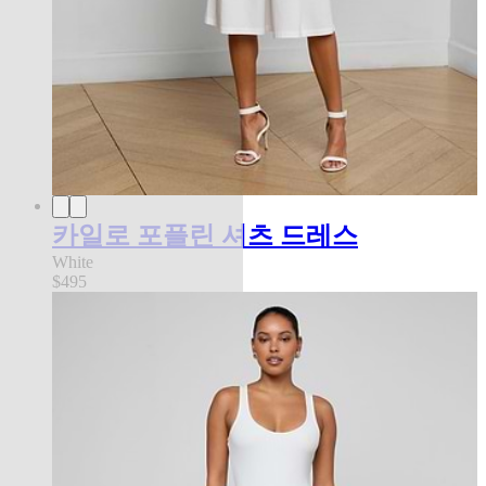
카일로 포플린 셔츠 드레스
White
$495