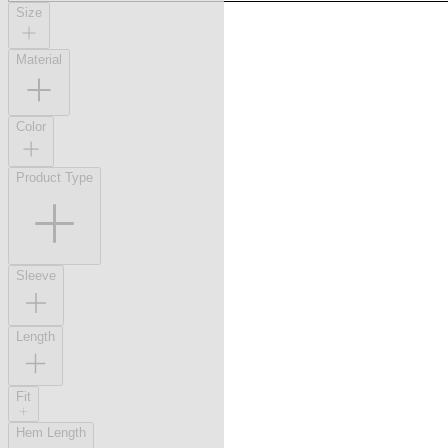
Size
Material
Color
Product Type
Sleeve
Length
Fit
Hem Length