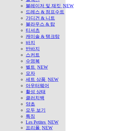
블레이저 및 재킷
NEW
드레스 & 점프수트
가디건 & 니트
블라우스 & 탑
티셔츠
캐미솔 & 탱크탑
바지
반바지
스커트
수영복
벨트
NEW
모자
세트 상품
NEW
아우터웨어
활성 상태
클러치백
양초
모두 보기
특징
Les Petites
NEW
프리폴
NEW