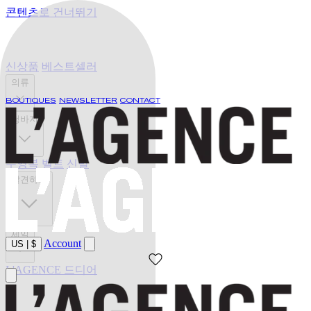
콘텐츠로 건너뛰기
신상품
베스트셀러
의류
BOUTIQUES
NEWSLETTER
CONTACT
청바지
수영복
벨트
신발
발견하기
세일
Account
US
|
$
L'AGENCE 드디어