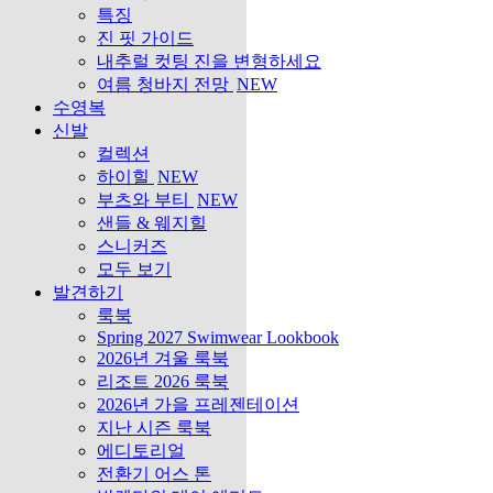
특징
진 핏 가이드
내추럴 컷팅 진을 변형하세요
여름 청바지 전망
NEW
수영복
신발
컬렉션
하이힐
NEW
부츠와 부티
NEW
샌들 & 웨지힐
스니커즈
모두 보기
발견하기
룩북
Spring 2027 Swimwear Lookbook
2026년 겨울 룩북
리조트 2026 룩북
2026년 가을 프레젠테이션
지난 시즌 룩북
에디토리얼
전환기 어스 톤