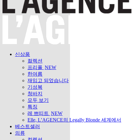
신상품
컬렉션
프리폴
NEW
한여름
재입고 되었습니다
기성복
청바지
모두 보기
특징
레 쁘띠트
NEW
Elle, L’AGENCE의 Legally Blonde 세계에서
베스트셀러
의류
컬렉션