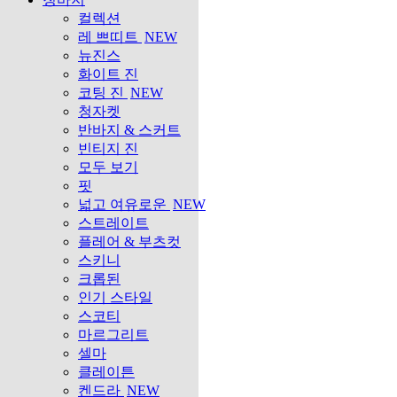
컬렉션
레 쁘띠트
NEW
뉴진스
화이트 진
코팅 진
NEW
청자켓
반바지 & 스커트
빈티지 진
모두 보기
핏
넓고 여유로운
NEW
스트레이트
플레어 & 부츠컷
스키니
크롭된
인기 스타일
스코티
마르그리트
셀마
클레이튼
켄드라
NEW