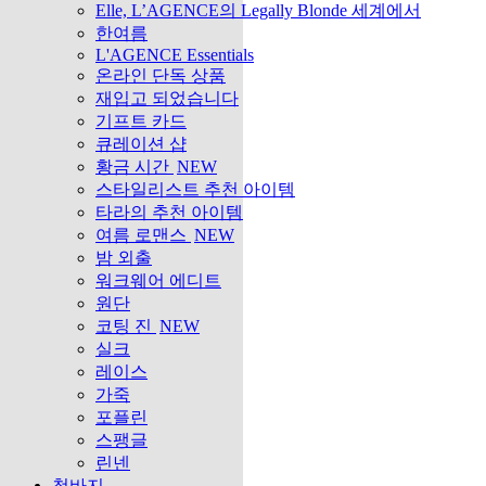
Elle, L’AGENCE의 Legally Blonde 세계에서
한여름
L'AGENCE Essentials
온라인 단독 상품
재입고 되었습니다
기프트 카드
큐레이션 샵
황금 시간
NEW
스타일리스트 추천 아이템
타라의 추천 아이템
여름 로맨스
NEW
밤 외출
워크웨어 에디트
원단
코팅 진
NEW
실크
레이스
가죽
포플린
스팽글
린넨
청바지