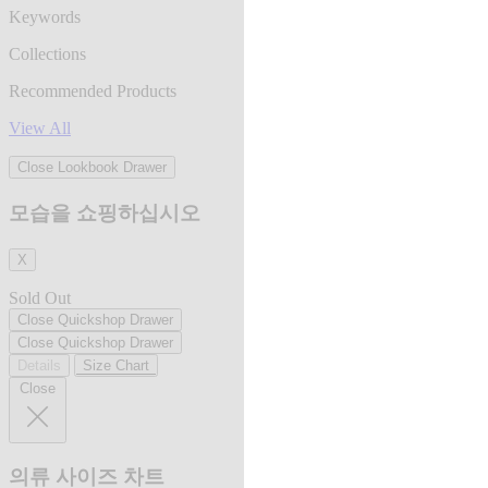
Keywords
Collections
Recommended Products
View All
Close Lookbook Drawer
모습을 쇼핑하십시오
X
Sold Out
Close Quickshop Drawer
Close Quickshop Drawer
Details
Size Chart
Close
의류 사이즈 차트