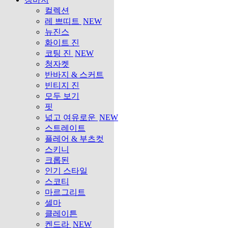
컬렉션
레 쁘띠트
NEW
뉴진스
화이트 진
코팅 진
NEW
청자켓
반바지 & 스커트
빈티지 진
모두 보기
핏
넓고 여유로운
NEW
스트레이트
플레어 & 부츠컷
스키니
크롭된
인기 스타일
스코티
마르그리트
셀마
클레이튼
켄드라
NEW