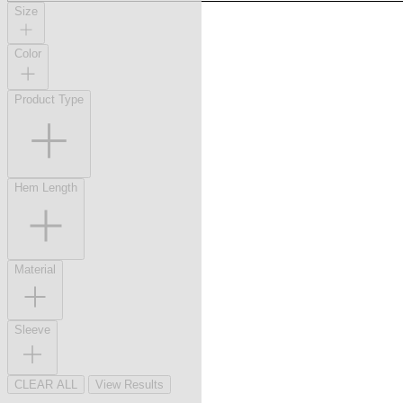
Size
Color
Product Type
Hem Length
Material
Sleeve
CLEAR ALL
View Results