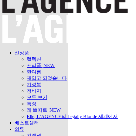
신상품
컬렉션
프리폴
NEW
한여름
재입고 되었습니다
기성복
청바지
모두 보기
특징
레 쁘띠트
NEW
Elle, L’AGENCE의 Legally Blonde 세계에서
베스트셀러
의류
컬렉션