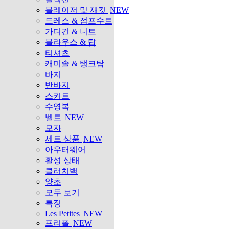
블레이저 및 재킷
NEW
드레스 & 점프수트
가디건 & 니트
블라우스 & 탑
티셔츠
캐미솔 & 탱크탑
바지
반바지
스커트
수영복
벨트
NEW
모자
세트 상품
NEW
아우터웨어
활성 상태
클러치백
양초
모두 보기
특징
Les Petites
NEW
프리폴
NEW