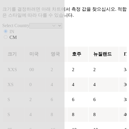
크기를 결정하려면 아래 차트에서 측정 값을 찾으십시오. 적합
은 스타일에 따라 다를 수 있습니다.
Select Country
IN
CM
크기
미국
영국
호주
뉴질랜드
IT
XXS
00
2
2
2
34
XS
0
4
4
4
36
S
2
6
6
6
38
S
4
8
8
8
40