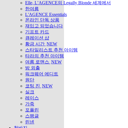
Elle, L’AGENCE의 Legally Blonde 세계에서
한여름
L'AGENCE Essentials
온라인 단독 상품
재입고 되었습니다
기프트 카드
큐레이션 샵
황금 시간
NEW
스타일리스트 추천 아이템
타라의 추천 아이템
여름 로맨스
NEW
밤 외출
워크웨어 에디트
원단
코팅 진
NEW
실크
레이스
가죽
포플린
스팽글
린넨
청바지