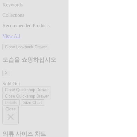
Keywords
Collections
Recommended Products
View All
Close Lookbook Drawer
모습을 쇼핑하십시오
X
Sold Out
Close Quickshop Drawer
Close Quickshop Drawer
Details
Size Chart
Close
의류 사이즈 차트