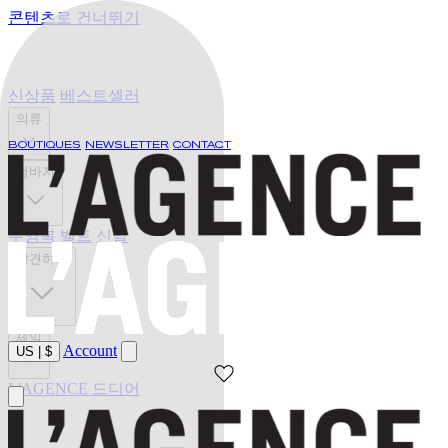
콘텐츠로 건너뛰기
신상품
베스트셀러
의류
BOUTIQUES
NEWSLETTER
CONTACT
청바지
수영복
벨트
신발
발견하기
세일
Account
US
|
$
L'AGENCE 드디어