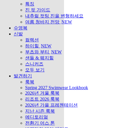
특징
진 핏 가이드
내추럴 컷팅 진을 변형하세요
여름 청바지 전망
NEW
수영복
신발
컬렉션
하이힐
NEW
부츠와 부티
NEW
샌들 & 웨지힐
스니커즈
모두 보기
발견하기
룩북
Spring 2027 Swimwear Lookbook
2026년 겨울 룩북
리조트 2026 룩북
2026년 가을 프레젠테이션
지난 시즌 룩북
에디토리얼
전환기 어스 톤