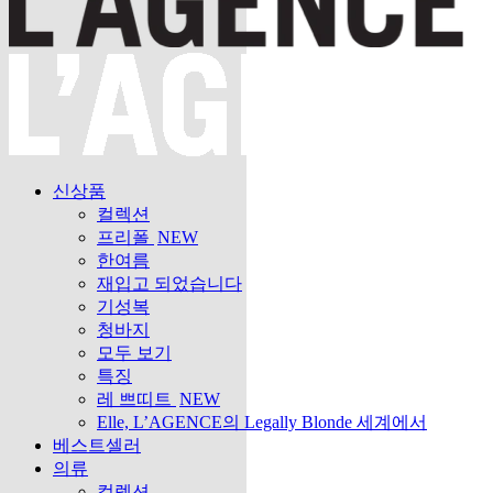
신상품
컬렉션
프리폴
NEW
한여름
재입고 되었습니다
기성복
청바지
모두 보기
특징
레 쁘띠트
NEW
Elle, L’AGENCE의 Legally Blonde 세계에서
베스트셀러
의류
컬렉션