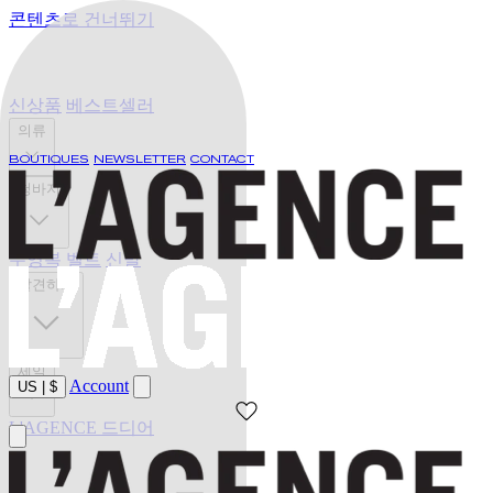
콘텐츠로 건너뛰기
신상품
베스트셀러
의류
BOUTIQUES
NEWSLETTER
CONTACT
청바지
수영복
벨트
신발
발견하기
세일
Account
US
|
$
L'AGENCE 드디어