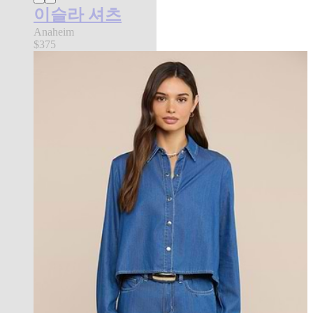
이슬라 셔츠
Anaheim
$375
FEATURED IN NYFW