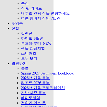
특징
진 핏 가이드
내추럴 컷팅 진을 변형하세요
여름 청바지 전망
NEW
수영복
신발
컬렉션
하이힐
NEW
부츠와 부티
NEW
샌들 & 웨지힐
스니커즈
모두 보기
발견하기
룩북
Spring 2027 Swimwear Lookbook
2026년 겨울 룩북
리조트 2026 룩북
2026년 가을 프레젠테이션
지난 시즌 룩북
에디토리얼
전환기 어스 톤