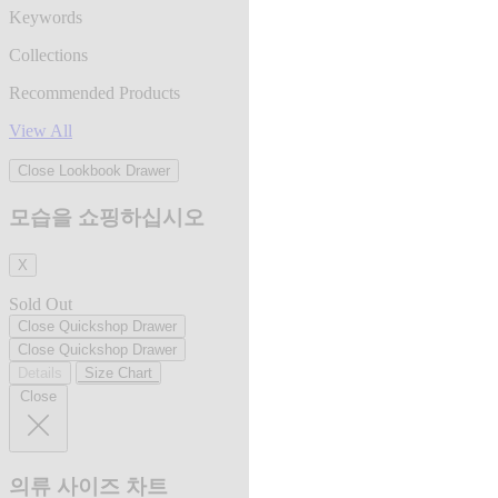
Keywords
Collections
Recommended Products
View All
Close Lookbook Drawer
모습을 쇼핑하십시오
X
Sold Out
Close Quickshop Drawer
Close Quickshop Drawer
Details
Size Chart
Close
의류 사이즈 차트