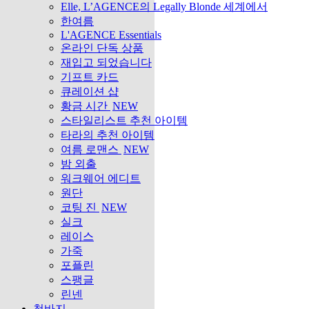
Elle, L’AGENCE의 Legally Blonde 세계에서
한여름
L'AGENCE Essentials
온라인 단독 상품
재입고 되었습니다
기프트 카드
큐레이션 샵
황금 시간
NEW
스타일리스트 추천 아이템
타라의 추천 아이템
여름 로맨스
NEW
밤 외출
워크웨어 에디트
원단
코팅 진
NEW
실크
레이스
가죽
포플린
스팽글
린넨
청바지