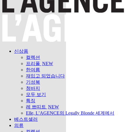
신상품
컬렉션
프리폴
NEW
한여름
재입고 되었습니다
기성복
청바지
모두 보기
특징
레 쁘띠트
NEW
Elle, L’AGENCE의 Legally Blonde 세계에서
베스트셀러
의류
컬렉션