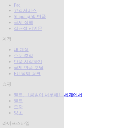
Faq
고객서비스
Shipping 및 반품
국제 정책
접근성 선언문
계정
내 계정
주문 추적
반품 시작하기
국제 반품 포털
EU 탈퇴 링크
쇼핑
엘르, 《금발이 너무해》 세계에서
벨트
모자
양초
라이프스타일