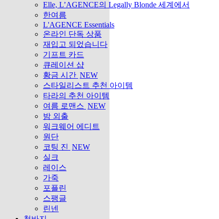
Elle, L’AGENCE의 Legally Blonde 세계에서
한여름
L'AGENCE Essentials
온라인 단독 상품
재입고 되었습니다
기프트 카드
큐레이션 샵
황금 시간
NEW
스타일리스트 추천 아이템
타라의 추천 아이템
여름 로맨스
NEW
밤 외출
워크웨어 에디트
원단
코팅 진
NEW
실크
레이스
가죽
포플린
스팽글
린넨
청바지