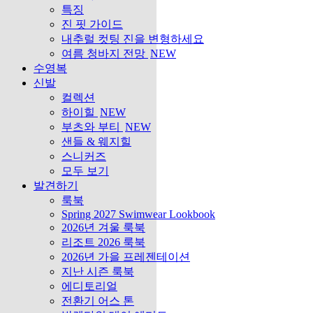
특징
진 핏 가이드
내추럴 컷팅 진을 변형하세요
여름 청바지 전망
NEW
수영복
신발
컬렉션
하이힐
NEW
부츠와 부티
NEW
샌들 & 웨지힐
스니커즈
모두 보기
발견하기
룩북
Spring 2027 Swimwear Lookbook
2026년 겨울 룩북
리조트 2026 룩북
2026년 가을 프레젠테이션
지난 시즌 룩북
에디토리얼
전환기 어스 톤