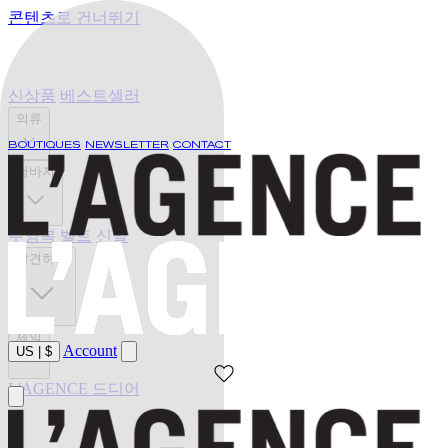
콘텐츠로 건너뛰기
신상품
베스트셀러
의류
BOUTIQUES
NEWSLETTER
CONTACT
청바지
수영복
벨트
신발
발견하기
세일
Account
US
|
$
L'AGENCE 드디어