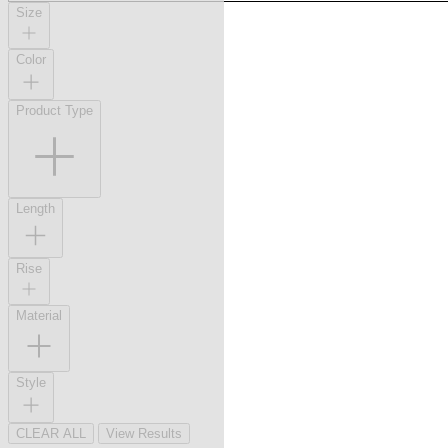
Size
Color
Product Type
Length
Rise
Material
Style
CLEAR ALL
View Results