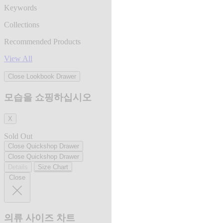
Keywords
Collections
Recommended Products
View All
Close Lookbook Drawer
모습을 쇼핑하십시오
X
Sold Out
Close Quickshop Drawer
Close Quickshop Drawer
Details
Size Chart
Close
의류 사이즈 차트