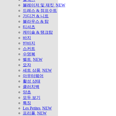
블레이저 및 재킷
NEW
드레스 & 점프수트
가디건 & 니트
블라우스 & 탑
티셔츠
캐미솔 & 탱크탑
바지
반바지
스커트
수영복
벨트
NEW
모자
세트 상품
NEW
아우터웨어
활성 상태
클러치백
양초
모두 보기
특징
Les Petites
NEW
프리폴
NEW