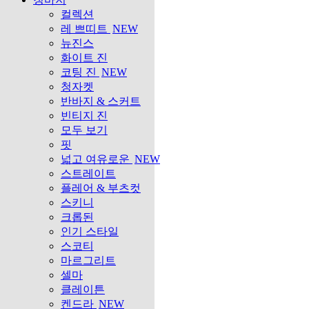
컬렉션
레 쁘띠트
NEW
뉴진스
화이트 진
코팅 진
NEW
청자켓
반바지 & 스커트
빈티지 진
모두 보기
핏
넓고 여유로운
NEW
스트레이트
플레어 & 부츠컷
스키니
크롭된
인기 스타일
스코티
마르그리트
셀마
클레이튼
켄드라
NEW