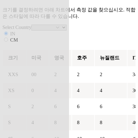
크기를 결정하려면 아래 차트에서 측정 값을 찾으십시오. 적합
은 스타일에 따라 다를 수 있습니다.
Select Country
IN
CM
크기
미국
영국
호주
뉴질랜드
IT
XXS
00
2
2
2
34
XS
0
4
4
4
36
S
2
6
6
6
38
S
4
8
8
8
40