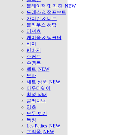
블레이저 및 재킷
NEW
드레스 & 점프수트
가디건 & 니트
블라우스 & 탑
티셔츠
캐미솔 & 탱크탑
바지
반바지
스커트
수영복
벨트
NEW
모자
세트 상품
NEW
아우터웨어
활성 상태
클러치백
양초
모두 보기
특징
Les Petites
NEW
프리폴
NEW