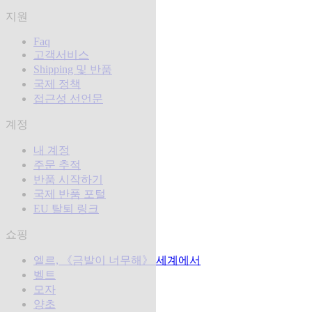
지원
Faq
고객서비스
Shipping 및 반품
국제 정책
접근성 선언문
계정
내 계정
주문 추적
반품 시작하기
국제 반품 포털
EU 탈퇴 링크
쇼핑
엘르, 《금발이 너무해》 세계에서
벨트
모자
양초