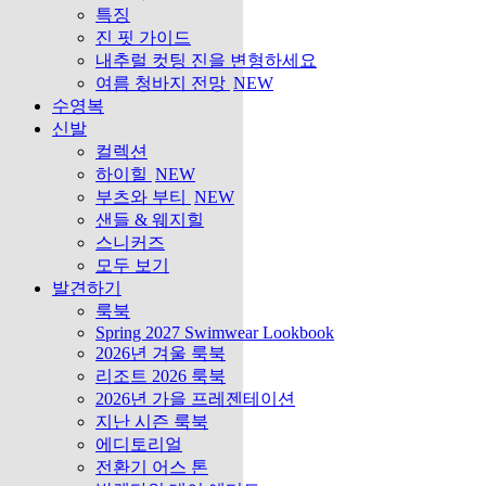
특징
진 핏 가이드
내추럴 컷팅 진을 변형하세요
여름 청바지 전망
NEW
수영복
신발
컬렉션
하이힐
NEW
부츠와 부티
NEW
샌들 & 웨지힐
스니커즈
모두 보기
발견하기
룩북
Spring 2027 Swimwear Lookbook
2026년 겨울 룩북
리조트 2026 룩북
2026년 가을 프레젠테이션
지난 시즌 룩북
에디토리얼
전환기 어스 톤