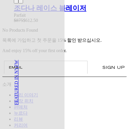
조다나 레이스 블레이저
Parfait
$875
$612.50
No Products Found
목록에 가입하고 첫 주문을 15% 할인 받으십시오.
And enjoy 15% off your first order.
FEATURED IN NYFW
Email
SIGN UP
소개
우리 이야기
매장 위치
판매처
누르다
리뷰
커리어