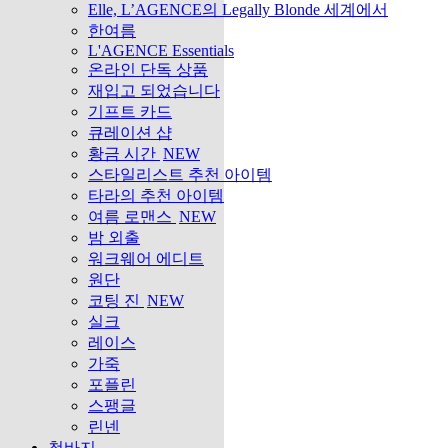
Elle, L’AGENCE의 Legally Blonde 세계에서
한여름
L'AGENCE Essentials
온라인 단독 상품
재입고 되었습니다
기프트 카드
큐레이션 샵
황금 시간
NEW
스타일리스트 추천 아이템
타라의 추천 아이템
여름 로맨스
NEW
밤 외출
워크웨어 에디트
원단
코팅 진
NEW
실크
레이스
가죽
포플린
스팽글
린넨
청바지