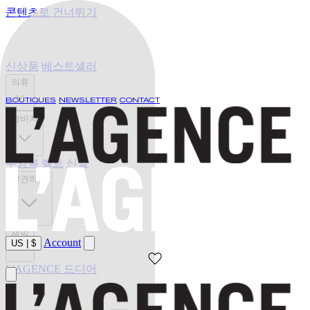
콘텐츠로 건너뛰기
신상품
베스트셀러
의류
BOUTIQUES
NEWSLETTER
CONTACT
청바지
수영복
벨트
신발
발견하기
세일
Account
US
|
$
L'AGENCE 드디어