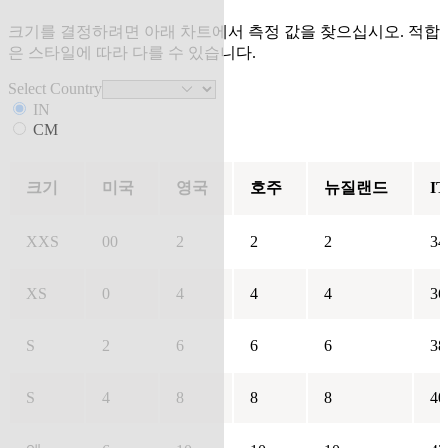
크기를 결정하려면 아래 차트에서 측정 값을 찾으십시오. 적합
은 스타일에 따라 다를 수 있습니다.
Select Country
IN
CM
크기
미국
영국
호주
뉴질랜드
IT
XXS
00
2
2
2
34
XS
0
4
4
4
36
S
2
6
6
6
38
S
4
8
8
8
40