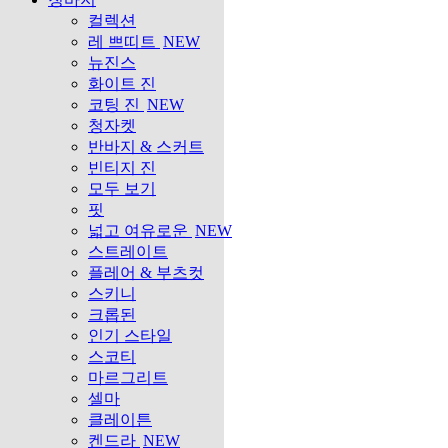
컬렉션
레 쁘띠트
NEW
뉴진스
화이트 진
코팅 진
NEW
청자켓
반바지 & 스커트
빈티지 진
모두 보기
핏
넓고 여유로운
NEW
스트레이트
플레어 & 부츠컷
스키니
크롭된
인기 스타일
스코티
마르그리트
셀마
클레이튼
켄드라
NEW