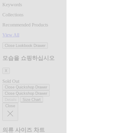
Keywords
Collections
Recommended Products
View All
Close Lookbook Drawer
모습을 쇼핑하십시오
X
Sold Out
Close Quickshop Drawer
Close Quickshop Drawer
Details
Size Chart
Close
의류 사이즈 차트