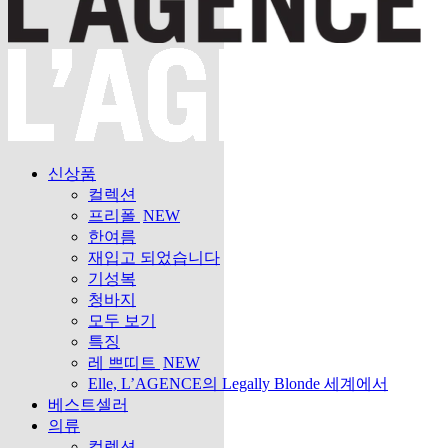
신상품
컬렉션
프리폴
NEW
한여름
재입고 되었습니다
기성복
청바지
모두 보기
특징
레 쁘띠트
NEW
Elle, L’AGENCE의 Legally Blonde 세계에서
베스트셀러
의류
컬렉션