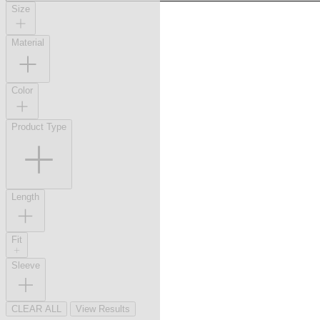
Size
Material
Color
Product Type
Length
Fit
Sleeve
CLEAR ALL
View Results