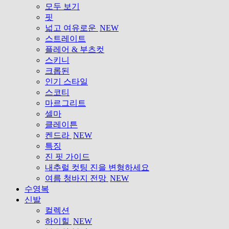
모두 보기
핏
넓고 여유로운
NEW
스트레이트
플레어 & 부츠컷
스키니
크롭된
인기 스타일
스코티
마르그리트
셀마
클레이튼
켄드라
NEW
특징
진 핏 가이드
내추럴 컷팅 진을 변형하세요
여름 청바지 전망
NEW
수영복
신발
컬렉션
하이힐
NEW