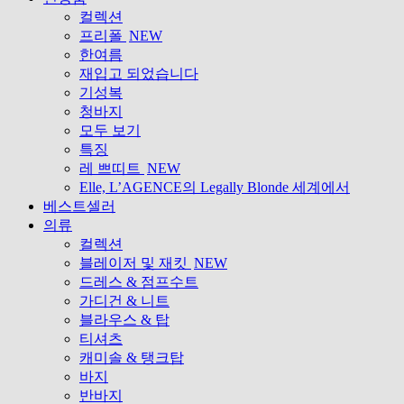
컬렉션
프리폴
NEW
한여름
재입고 되었습니다
기성복
청바지
모두 보기
특징
레 쁘띠트
NEW
Elle, L’AGENCE의 Legally Blonde 세계에서
베스트셀러
의류
컬렉션
블레이저 및 재킷
NEW
드레스 & 점프수트
가디건 & 니트
블라우스 & 탑
티셔츠
캐미솔 & 탱크탑
바지
반바지