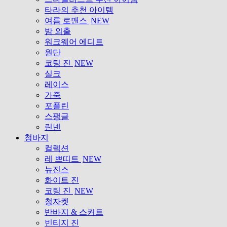
타라의 추천 아이템
여름 로맨스
NEW
밤 외출
워크웨어 에디트
원단
코팅 진
NEW
실크
레이스
가죽
포플린
스팽글
린넨
청바지
컬렉션
레 쁘띠트
NEW
뉴진스
화이트 진
코팅 진
NEW
청자켓
반바지 & 스커트
빈티지 진