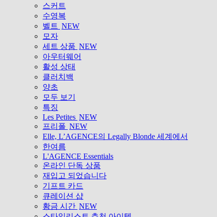
스커트
수영복
벨트
NEW
모자
세트 상품
NEW
아우터웨어
활성 상태
클러치백
양초
모두 보기
특징
Les Petites
NEW
프리폴
NEW
Elle, L’AGENCE의 Legally Blonde 세계에서
한여름
L'AGENCE Essentials
온라인 단독 상품
재입고 되었습니다
기프트 카드
큐레이션 샵
황금 시간
NEW
스타일리스트 추천 아이템