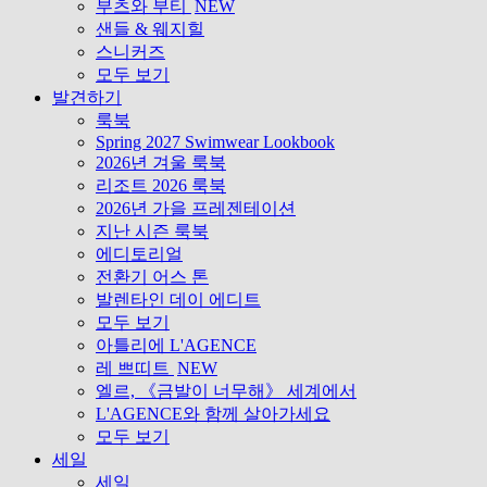
부츠와 부티
NEW
샌들 & 웨지힐
스니커즈
모두 보기
발견하기
룩북
Spring 2027 Swimwear Lookbook
2026년 겨울 룩북
리조트 2026 룩북
2026년 가을 프레젠테이션
지난 시즌 룩북
에디토리얼
전환기 어스 톤
발렌타인 데이 에디트
모두 보기
아틀리에 L'AGENCE
레 쁘띠트
NEW
엘르, 《금발이 너무해》 세계에서
L'AGENCE와 함께 살아가세요
모두 보기
세일
세일