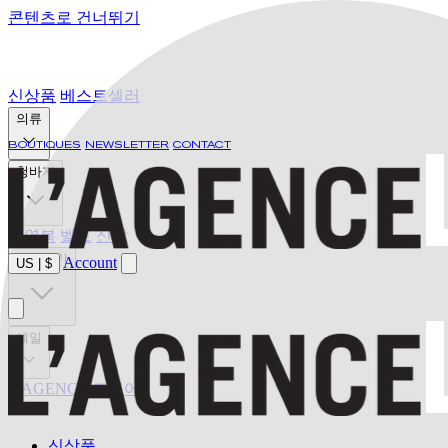
콘텐츠로 건너뛰기
신상품
베스트셀러
의류
BOUTIQUES
NEWSLETTER
CONTACT
청바지
수영복
벨트
신발
발견하기
Account
US
|
$
세일
L'AGENCE 드디어
신상품