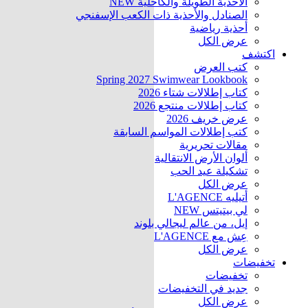
الأحذية الطويلة والكاحلية
NEW
الصنادل والأحذية ذات الكعب الإسفنجي
أحذية رياضية
عرض الكل
اكتشف
كتب العرض
Spring 2027 Swimwear Lookbook
كتاب إطلالات شتاء 2026
كتاب إطلالات منتجع 2026
عرض خريف 2026
كتب إطلالات المواسم السابقة
مقالات تحريرية
ألوان الأرض الانتقالية
تشكيلة عيد الحب
عرض الكل
أتيليه L'AGENCE
لي بيتيتس
NEW
إيل، من عالم ليجالي بلوند
عِش مع L'AGENCE
عرض الكل
تخفيضات
تخفيضات
جديد في التخفيضات
عرض الكل