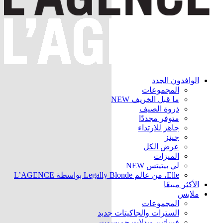
الوافدون الجدد
المجموعات
ما قبل الخريف
NEW
ذروة الصيف
متوفر مجددًا
جاهز للارتداء
جينز
عرض الكل
الميزات
لي بيتيتس
NEW
Elle، من عالم Legally Blonde بواسطة L’AGENCE
الأكثر مبيعًا
ملابس
المجموعات
السترات والجاكيتات
جديد
فساتين وبدلات جمبسوت