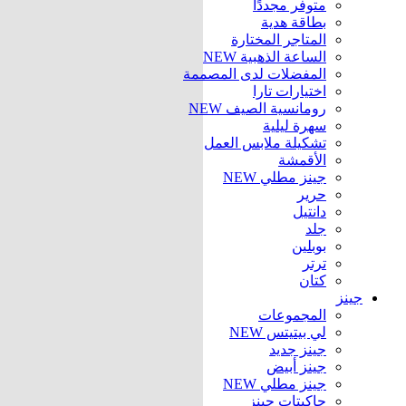
متوفر مجددًا
بطاقة هدية
المتاجر المختارة
الساعة الذهبية
NEW
المفضلات لدى المصممة
اختيارات تارا
رومانسية الصيف
NEW
سهرة ليلية
تشكيلة ملابس العمل
الأقمشة
جينز مطلي
NEW
حرير
دانتيل
جلد
بوبلين
ترتر
كتان
جينز
المجموعات
لي بيتيتس
NEW
جينز جديد
جينز أبيض
جينز مطلي
NEW
جاكيتات جينز