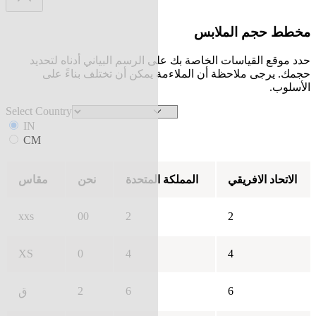
مخطط حجم الملابس
حدد موقع القياسات الخاصة بك على الرسم البياني أدناه لتحديد
حجمك. يرجى ملاحظة أن الملاءمة يمكن أن تختلف بناءً على
الأسلوب.
Select Country
IN
CM
الاتحاد الافريقي
المملكة المتحدة
نحن
مقاس
xxs
00
2
2
XS
0
4
4
2
6
6
ق