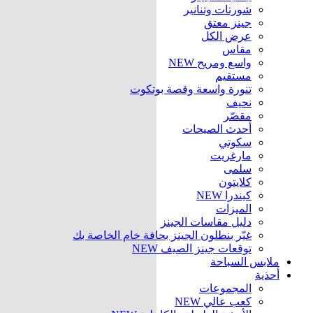
شورتات وتنانير
جينز معتق
عرض الكل
مقاس
واسع ومريح
NEW
مستقيم
تنورة واسعة وقصة بوتكوت
نحيف
مقصّر
أحدث الصيحات
سكوتي
مارغريت
سلمى
كلايتون
كيندرا
NEW
الميزات
دليل مقاسات الجينز
غيّر بنطلون الجينز بحافة خام الخاصة بك
توقعات جينز الصيف
NEW
ملابس السباحة
أحذية
المجموعات
كعب عالي
NEW