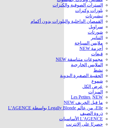
السترات الصوفية والكنزات
بلوزات وكنزات
تيشيرتات
القمصان الداخلية والبلوزات بدون أكمام
سراويل
شورتات
التنانير
ملابس السباحة
أحزمة
NEW
قبعات
مجموعات متناسقة
NEW
الملابس الخارجية
نشط
الحقيبة الصغيرة اليدوية
شموع
عرض الكل
الميزات
Les Petites
NEW
ما قبل الخريف
NEW
Elle، من عالم Legally Blonde بواسطة L’AGENCE
ذروة الصيف
L'AGENCE الأساسيات
حصريًا على الإنترنت