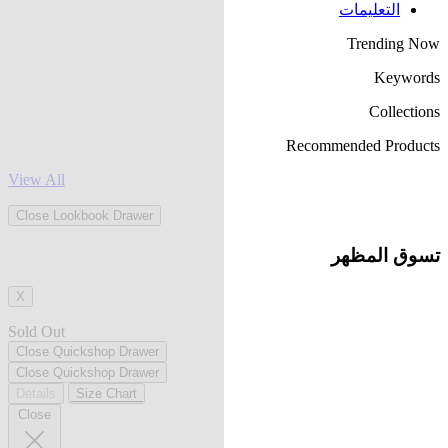
التعليمات
Trending Now
Keywords
Collections
Recommended Products
View All
Close Lookbook Drawer
تسوق المظهر
X
Sold Out
Close Quickshop Drawer
Close Quickshop Drawer
Details
Size Chart
Close