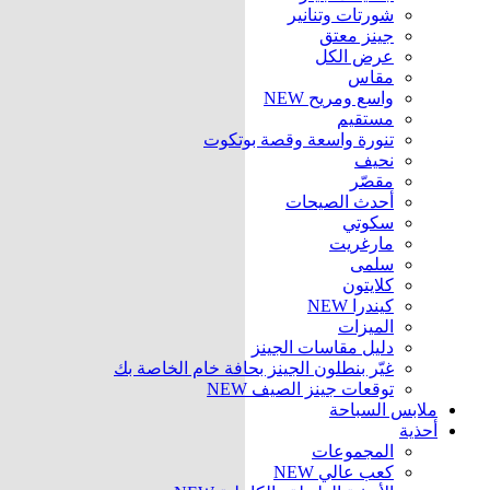
شورتات وتنانير
جينز معتق
عرض الكل
مقاس
واسع ومريح
NEW
مستقيم
تنورة واسعة وقصة بوتكوت
نحيف
مقصّر
أحدث الصيحات
سكوتي
مارغريت
سلمى
كلايتون
كيندرا
NEW
الميزات
دليل مقاسات الجينز
غيّر بنطلون الجينز بحافة خام الخاصة بك
توقعات جينز الصيف
NEW
ملابس السباحة
أحذية
المجموعات
كعب عالي
NEW