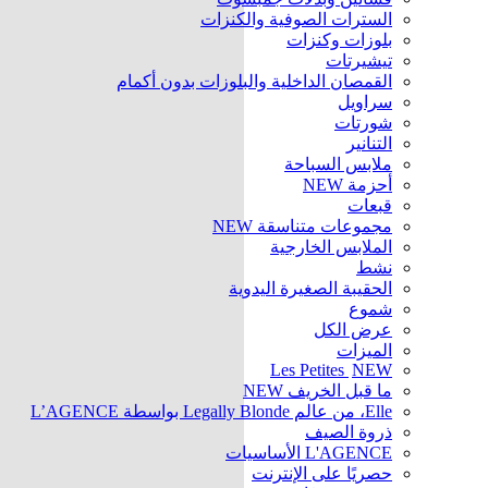
السترات الصوفية والكنزات
بلوزات وكنزات
تيشيرتات
القمصان الداخلية والبلوزات بدون أكمام
سراويل
شورتات
التنانير
ملابس السباحة
أحزمة
NEW
قبعات
مجموعات متناسقة
NEW
الملابس الخارجية
نشط
الحقيبة الصغيرة اليدوية
شموع
عرض الكل
الميزات
Les Petites
NEW
ما قبل الخريف
NEW
Elle، من عالم Legally Blonde بواسطة L’AGENCE
ذروة الصيف
L'AGENCE الأساسيات
حصريًا على الإنترنت