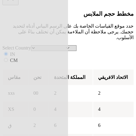
مخطط حجم الملابس
حدد موقع القياسات الخاصة بك على الرسم البياني أدناه لتحديد
حجمك. يرجى ملاحظة أن الملاءمة يمكن أن تختلف بناءً على
الأسلوب.
Select Country
IN
CM
الاتحاد الافريقي
المملكة المتحدة
نحن
مقاس
xxs
00
2
2
XS
0
4
4
2
6
6
ق