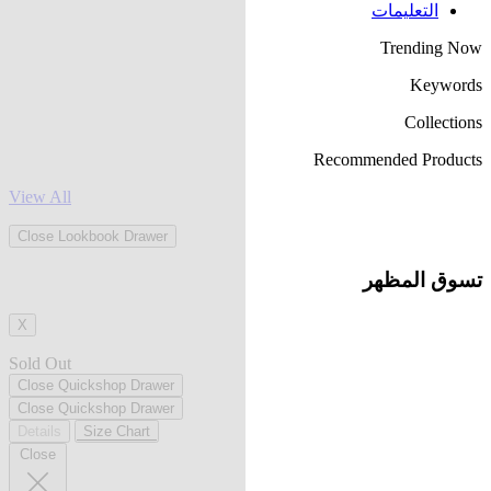
التعليمات
Trending Now
Keywords
Collections
Recommended Products
View All
Close Lookbook Drawer
تسوق المظهر
X
Sold Out
Close Quickshop Drawer
Close Quickshop Drawer
Details
Size Chart
Close