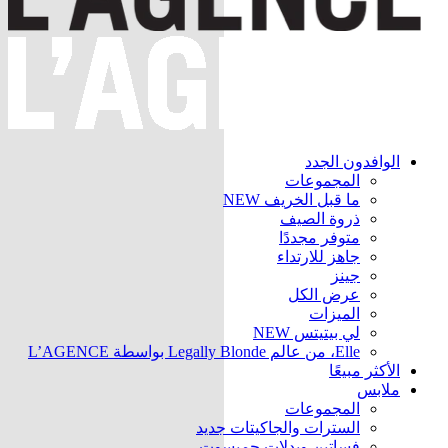
الوافدون الجدد
المجموعات
ما قبل الخريف
NEW
ذروة الصيف
متوفر مجددًا
جاهز للارتداء
جينز
عرض الكل
الميزات
لي بيتيتس
NEW
Elle، من عالم Legally Blonde بواسطة L’AGENCE
الأكثر مبيعًا
ملابس
المجموعات
السترات والجاكيتات
جديد
فساتين وبدلات جمبسوت