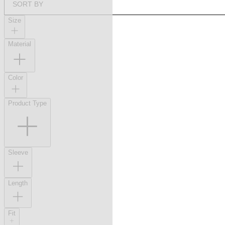
SORT BY
Size
Material
Color
Product Type
Sleeve
Length
Fit