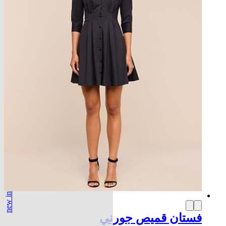
new in
فستان قميص جورني