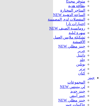
متوفر مجددًا
بطاقة هدية
المتاجر المختارة
الساعة الذهبية
NEW
المفضلات لدى المصممة
اختيارات تارا
رومانسية الصيف
NEW
سهرة ليلية
تشكيلة ملابس العمل
الأقمشة
جينز مطلي
NEW
حرير
دانتيل
جلد
بوبلين
ترتر
كتان
جينز
المجموعات
لي بيتيتس
NEW
جينز جديد
جينز أبيض
جينز مطلي
NEW
جاكيتات جينز