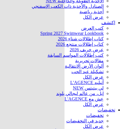
الأحذية الطويلة والكاحلية
NEW
الصنادل والأحذية ذات الكعب الإسفنجي
أحذية رياضية
عرض الكل
اكتشف
كتب العرض
Spring 2027 Swimwear Lookbook
كتاب إطلالات شتاء 2026
كتاب إطلالات منتجع 2026
عرض خريف 2026
كتب إطلالات المواسم السابقة
مقالات تحريرية
ألوان الأرض الانتقالية
تشكيلة عيد الحب
عرض الكل
أتيليه L'AGENCE
لي بيتيتس
NEW
إيل، من عالم ليجالي بلوند
عِش مع L'AGENCE
عرض الكل
تخفيضات
تخفيضات
جديد في التخفيضات
عرض الكل