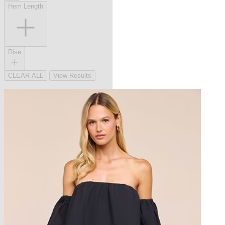
Hem Length
Rise
CLEAR ALL
View Results