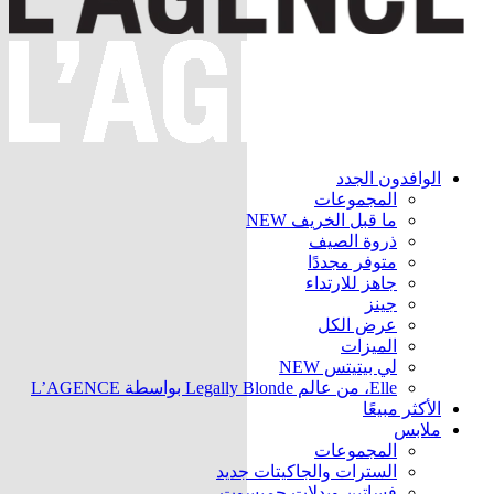
الوافدون الجدد
المجموعات
ما قبل الخريف
NEW
ذروة الصيف
متوفر مجددًا
جاهز للارتداء
جينز
عرض الكل
الميزات
لي بيتيتس
NEW
Elle، من عالم Legally Blonde بواسطة L’AGENCE
الأكثر مبيعًا
ملابس
المجموعات
السترات والجاكيتات
جديد
فساتين وبدلات جمبسوت