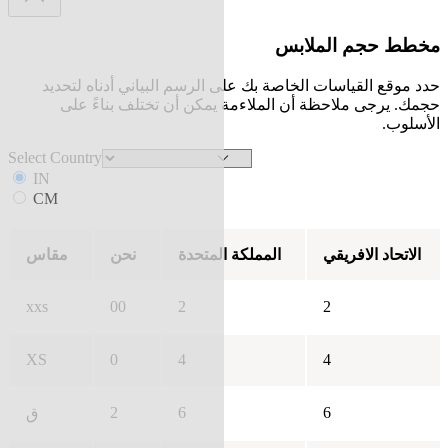
مخطط حجم الملابس
حدد موقع القياسات الخاصة بك على الرسم البياني أدناه لتحديد
حجمك. يرجى ملاحظة أن الملاءمة يمكن أن تختلف بناءً على
الأسلوب.
Select Country
IN
CM
الاتحاد الافريقي
المملكة المتحدة
نحن
مقاس
xxs
00
2
2
XS
0
4
4
2
6
6
ق