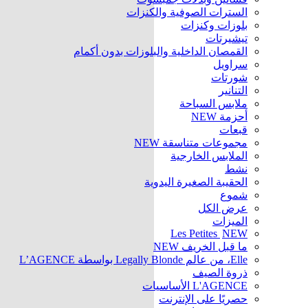
السترات الصوفية والكنزات
بلوزات وكنزات
تيشيرتات
القمصان الداخلية والبلوزات بدون أكمام
سراويل
شورتات
التنانير
ملابس السباحة
أحزمة
NEW
قبعات
مجموعات متناسقة
NEW
الملابس الخارجية
نشط
الحقيبة الصغيرة اليدوية
شموع
عرض الكل
الميزات
Les Petites
NEW
ما قبل الخريف
NEW
Elle، من عالم Legally Blonde بواسطة L’AGENCE
ذروة الصيف
L'AGENCE الأساسيات
حصريًا على الإنترنت