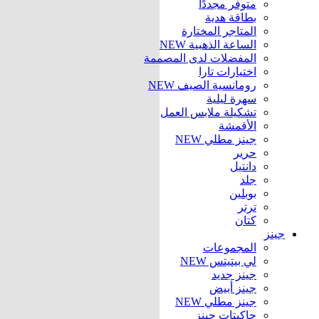
متوفر مجددًا
بطاقة هدية
المتاجر المختارة
الساعة الذهبية
NEW
المفضلات لدى المصممة
اختيارات تارا
رومانسية الصيف
NEW
سهرة ليلية
تشكيلة ملابس العمل
الأقمشة
جينز مطلي
NEW
حرير
دانتيل
جلد
بوبلين
ترتر
كتان
جينز
المجموعات
لي بيتيتس
NEW
جينز جديد
جينز أبيض
جينز مطلي
NEW
جاكيتات جينز