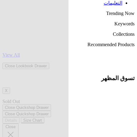
التعليمات
Trending Now
Keywords
Collections
Recommended Products
View All
Close Lookbook Drawer
تسوق المظهر
X
Sold Out
Close Quickshop Drawer
Close Quickshop Drawer
Details
Size Chart
Close