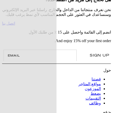
نحن نعرف منتجاتنا من الداخل والخارج. راسلنا عبر البريد الإلكتروني
وسنساعدك في العثور على الحجم المناسب لأي نمط يرغب قلبك.
اتصل بنا
انضم إلى القائمة واحصل على 15 ٪ من طلبك الأول
And enjoy 15% off your first order.
il
SIGN UP
حول
قصتنا
مواقع المتاجر
الموزعون
يضعط
التقييمات
وظائف
يدعم