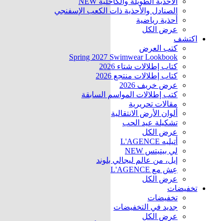
الأحذية الطويلة والكاحلية
NEW
الصنادل والأحذية ذات الكعب الإسفنجي
أحذية رياضية
عرض الكل
اكتشف
كتب العرض
Spring 2027 Swimwear Lookbook
كتاب إطلالات شتاء 2026
كتاب إطلالات منتجع 2026
عرض خريف 2026
كتب إطلالات المواسم السابقة
مقالات تحريرية
ألوان الأرض الانتقالية
تشكيلة عيد الحب
عرض الكل
أتيليه L'AGENCE
لي بيتيتس
NEW
إيل، من عالم ليجالي بلوند
عِش مع L'AGENCE
عرض الكل
تخفيضات
تخفيضات
جديد في التخفيضات
عرض الكل