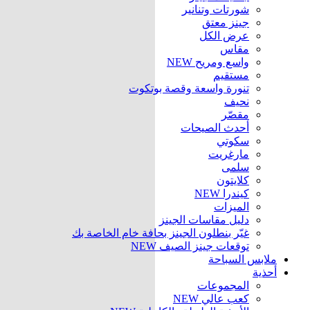
شورتات وتنانير
جينز معتق
عرض الكل
مقاس
واسع ومريح
NEW
مستقيم
تنورة واسعة وقصة بوتكوت
نحيف
مقصّر
أحدث الصيحات
سكوتي
مارغريت
سلمى
كلايتون
كيندرا
NEW
الميزات
دليل مقاسات الجينز
غيّر بنطلون الجينز بحافة خام الخاصة بك
توقعات جينز الصيف
NEW
ملابس السباحة
أحذية
المجموعات
كعب عالي
NEW